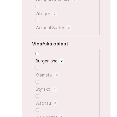
Zillinger
0
Weingut Sutter
0
Vinařská oblast
Burgenland
2
Kremstal
0
Štýrsko
0
Wachau
0