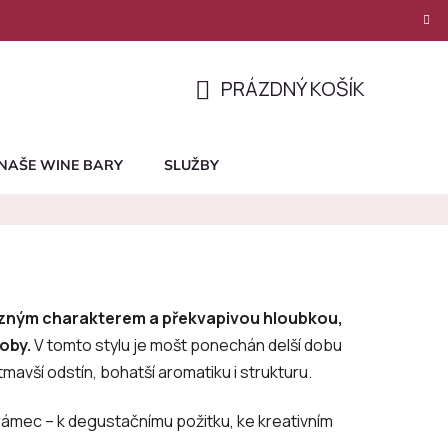
PRÁZDNÝ KOŠÍK
NÁKUPNÍ
KOŠÍK
NAŠE WINE BARY
SLUŽBY
razným charakterem a překvapivou hloubkou,
oby.
V tomto stylu je mošt ponechán delší dobu
avší odstín, bohatší aromatiku i strukturu.
 rámec – k degustačnímu požitku, ke kreativním