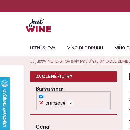
Přejít
na
obsah
LETNÍ SLEVY
VÍNO DLE DRUHU
VÍNO D
Domů
/
justWINE | E-SHOP s vínem
/
Vína
/
VÍNO DLE ZEMĚ
P
o
s
Barva vína
t
r
oranžové
2
a
n
n
Cena
í