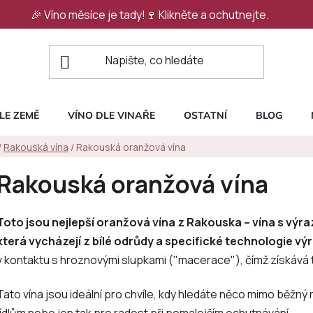
🎉 Víno měsíce je tady!🍷
Klikněte a ochutnejte.
LE ZEMĚ
VÍNO DLE VINAŘE
OSTATNÍ
BLOG
/
Rakouská vína
/
Rakouská oranžová vína
Rakouská oranžová vína
Toto jsou nejlepší oranžová vína z Rakouska – vína s vý
která vycházejí z bílé odrůdy a specifické technologie výr
v kontaktu s hroznovými slupkami ("macerace"), čímž získává tm
Tato vína jsou ideální pro chvíle, kdy hledáte něco mimo běžný
jídlům nebo jen tak pro radost při pomalejším ochutnávání.