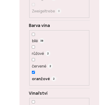
Zweigeltrebe
0
Barva vína
bílé
38
růžové
2
červené
2
oranžové
2
Vinařství