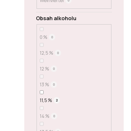
Weinviertel
0
Obsah alkoholu
0 %
0
12,5 %
0
12 %
0
13 %
0
11,5 %
2
14 %
0