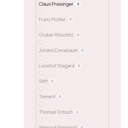
Claus Preisinger
2
Franz Pichler
0
Gruber Röschitz
0
Johann Donabaum
0
Lesehof Stagard
0
Stift
0
Tement
0
Thomas Gritsch
0
Weingut Firmenich
0