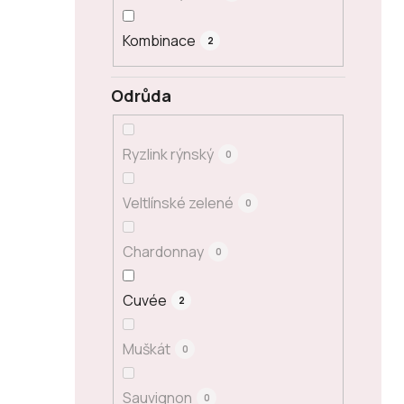
Kombinace
2
Odrůda
Ryzlink rýnský
0
Veltlínské zelené
0
Chardonnay
0
Cuvée
2
Muškát
0
Sauvignon
0