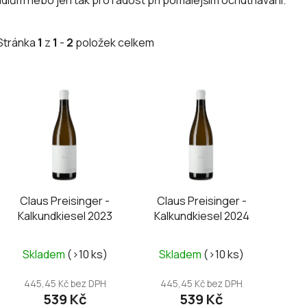
Stránka
1
z
1
-
2
položek celkem
V
ý
p
i
s
p
r
Claus Preisinger -
Claus Preisinger -
o
Kalkundkiesel 2023
Kalkundkiesel 2024
d
u
Skladem
(>10 ks)
Skladem
(>10 ks)
k
t
445,45 Kč bez DPH
445,45 Kč bez DPH
ů
539 Kč
539 Kč