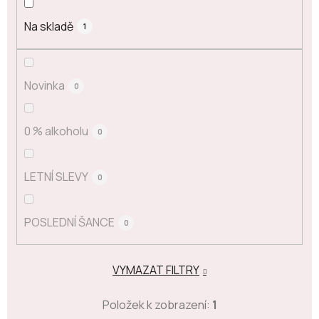
Na skladě
1
Novinka
0
0 % alkoholu
0
LETNÍ SLEVY
0
POSLEDNÍ ŠANCE
0
VYMAZAT FILTRY
Položek k zobrazení:
1