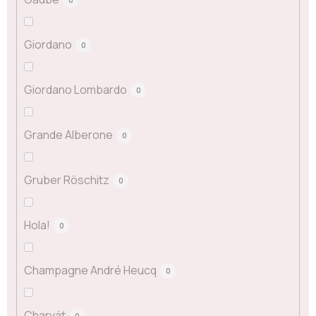
Giordano
0
Giordano Lombardo
0
Grande Alberone
0
Gruber Röschitz
0
Hola!
0
Champagne André Heucq
0
Charvát
0