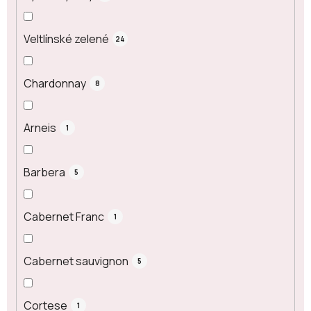
Veltlínské zelené
24
Chardonnay
8
Arneis
1
Barbera
5
Cabernet Franc
1
Cabernet sauvignon
5
Cortese
1