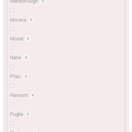
Marlborough
0
Morava
0
Mosel
0
Nahe
0
Pfalz
0
Piemont
0
Puglia
0