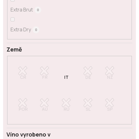
Extra Brut
0
Extra Dry
0
Země
Víno vyrobeno v