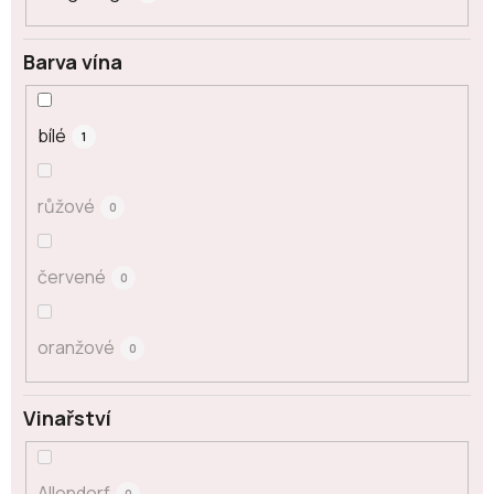
Barva vína
bílé
1
růžové
0
červené
0
oranžové
0
Vinařství
Allendorf
0