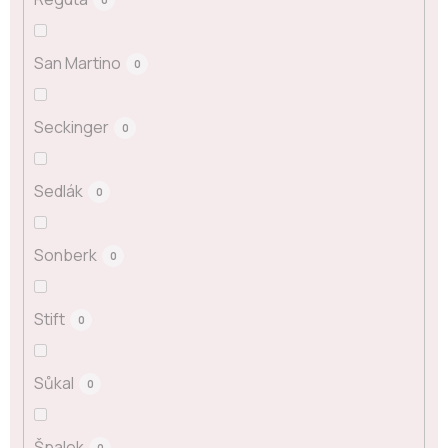
San Martino
0
Seckinger
0
Sedlák
0
Sonberk
0
Stift
0
Sůkal
0
Špalek
0