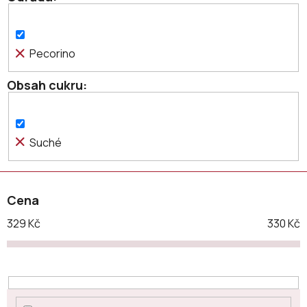
d
u
k
Pecorino
t
ů
Obsah cukru
Suché
Cena
329
Kč
330
Kč