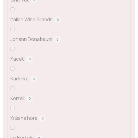
Italian Wine Brands
0
Johann Donabaum
0
Kacetl
0
Kadrnka
0
Korrell
0
Krásná hora
0
Le Bertole
0