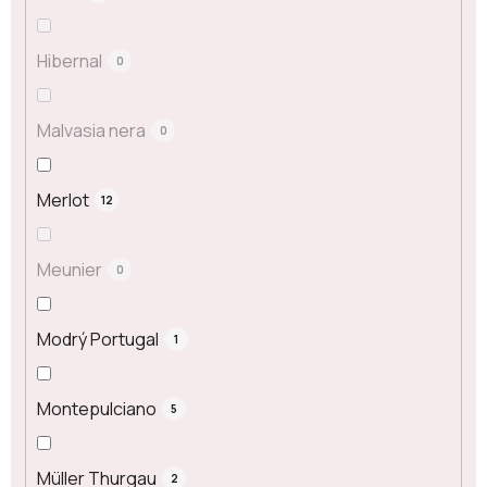
Hibernal
0
Malvasia nera
0
Merlot
12
Meunier
0
Modrý Portugal
1
Montepulciano
5
Müller Thurgau
2