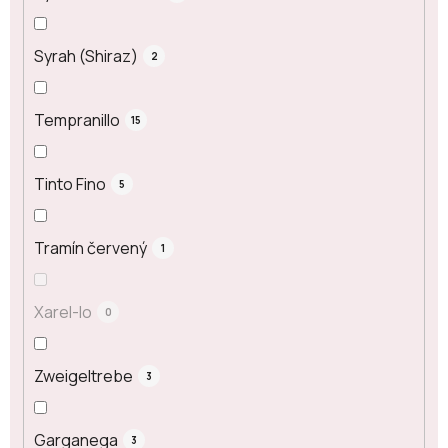
Syrah (Shiraz)
2
Tempranillo
15
Tinto Fino
5
Tramín červený
1
Xarel-lo
0
Zweigeltrebe
3
Garganega
3