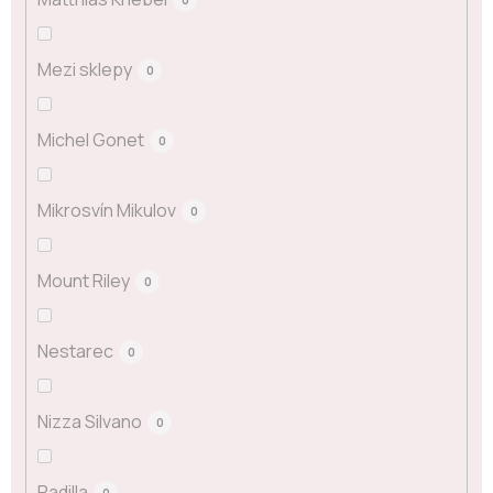
Mezi sklepy
0
Michel Gonet
0
Mikrosvín Mikulov
0
Mount Riley
0
Nestarec
0
Nizza Silvano
0
Padilla
0