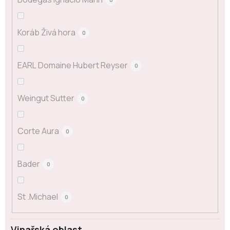
Koráb Živá hora
0
EARL Domaine Hubert Reyser
0
Weingut Sutter
0
Corte Aura
0
Bader
0
St .Michael
0
Vinařská oblast