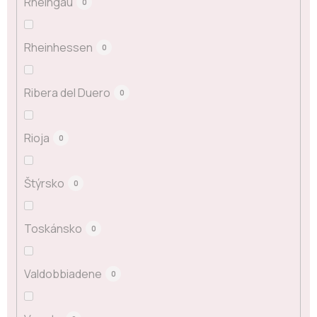
Rheingau
0
Rheinhessen
0
Ribera del Duero
0
Rioja
0
Štýrsko
0
Toskánsko
0
Valdobbiadene
0