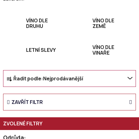
VÍNO DLE
VÍNO DLE
DRUHU
ZEMĚ
VÍNO DLE
LETNÍ SLEVY
VINAŘE
Ř
Řadit podle:
Nejprodávanější
a
z
e
ZAVŘÍT FILTR
n
í
p
r
o
Odrůda