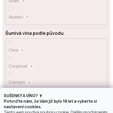
Sicílie
0
Alsasko
0
Šumivá vína podle původu
Cava
0
Corpinnat
0
Crémant
0
SUŠENKY A VÍNO? 🍷
Franciacorta
0
Potvrďte nám, že Vám již bylo 18 let a vyberte si
nastavení cookies.
Tento web používá soubory cookie. Dalším procházením