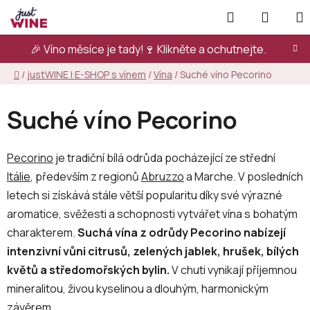
Přejít
Hledat
NÁKUP
na
KOŠÍK
obsah
🎉 Víno měsíce je tady!🍷
Klikněte a ochutnejte.
Domů
/
justWINE | E-SHOP s vínem
/
Vína
/
Suché víno Pecorino
Suché víno Pecorino
Pecorino
je tradiční bílá odrůda pocházející ze střední
Itálie
, především z regionů
Abruzzo
a Marche. V posledních
letech si získává stále větší popularitu díky své výrazné
aromatice, svěžesti a schopnosti vytvářet vína s bohatým
charakterem.
Suchá vína z odrůdy Pecorino nabízejí
intenzivní vůni citrusů, zelených jablek, hrušek, bílých
květů a středomořských bylin.
V chuti vynikají příjemnou
mineralitou, živou kyselinou a dlouhým, harmonickým
závěrem.