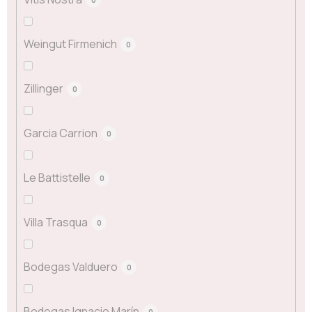
Weingut Firmenich
0
Zillinger
0
Garcia Carrion
0
Le Battistelle
0
Villa Trasqua
0
Bodegas Valduero
0
Bodegas Ignacio Marín
0