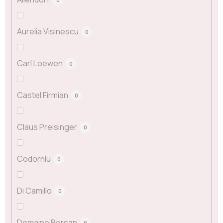
Aurelia Visinescu
0
Carl Loewen
0
Castel Firmian
0
Claus Preisinger
0
Codorníu
0
Di Camillo
0
Domaine Bersan
0