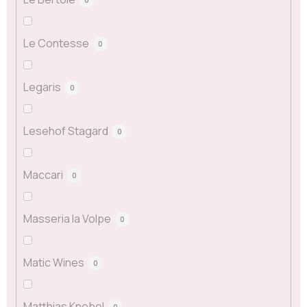
Le Contesse
0
Legaris
0
Lesehof Stagard
0
Maccari
0
Masseria la Volpe
0
Matic Wines
0
Matthias Knebel
0