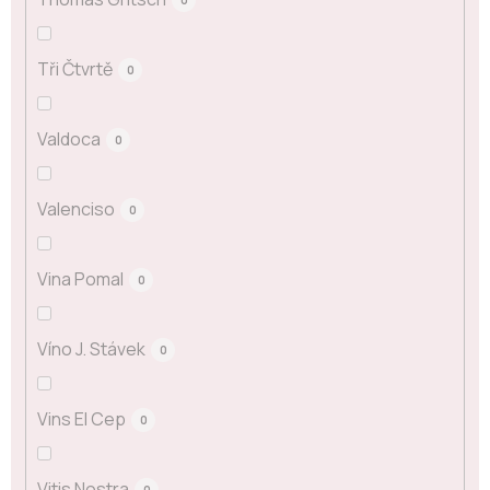
Tři Čtvrtě
0
Valdoca
0
Valenciso
0
Vina Pomal
0
Víno J. Stávek
0
Vins El Cep
0
Vitis Nostra
0