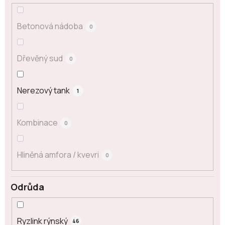
Betonová nádoba
0
Dřevěný sud
0
Nerezový tank
1
Kombinace
0
Hliněná amfora / kvevri
0
Odrůda
Ryzlink rýnský
46