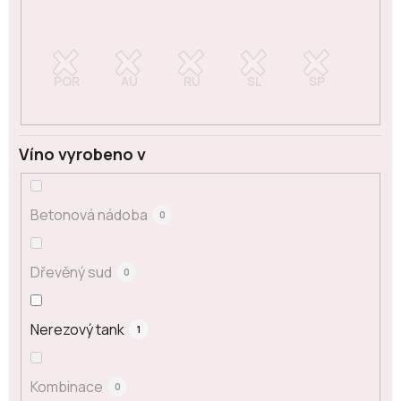
Víno vyrobeno v
Betonová nádoba
0
Dřevěný sud
0
Nerezový tank
1
Kombinace
0