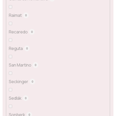
Raimat
0
Recaredo
0
Reguta
0
San Martino
0
Seckinger
0
Sedlák
0
Sonberk
0