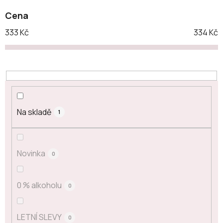
Cena
333
Kč
334
Kč
Na skladě
1
Novinka
0
0 % alkoholu
0
LETNÍ SLEVY
0