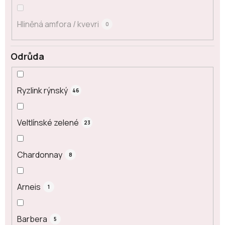
Hliněná amfora / kvevri
0
Odrůda
Ryzlink rýnský
46
Veltlínské zelené
23
Chardonnay
8
Arneis
1
Barbera
5