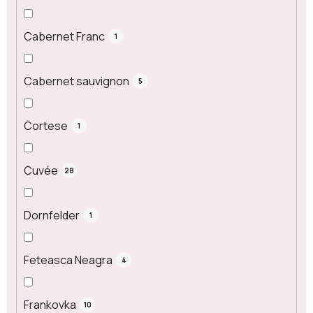
Cabernet Franc
1
Cabernet sauvignon
5
Cortese
1
Cuvée
28
Dornfelder
1
Feteasca Neagra
4
Frankovka
10