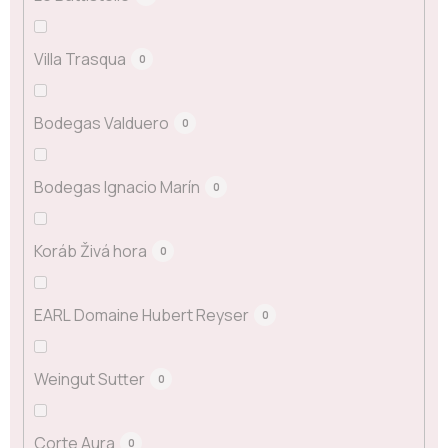
Villa Trasqua
0
Bodegas Valduero
0
Bodegas Ignacio Marín
0
Koráb Živá hora
0
EARL Domaine Hubert Reyser
0
Weingut Sutter
0
Corte Aura
0