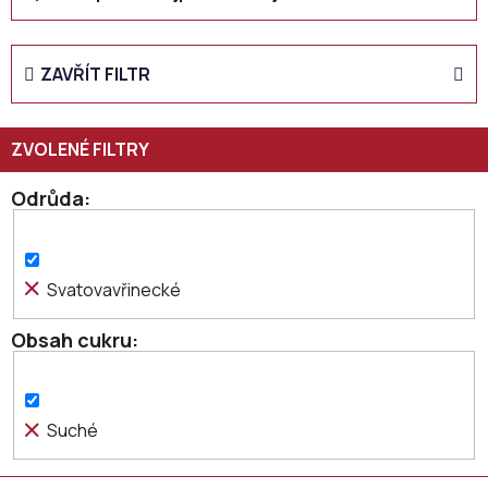
a
z
e
ZAVŘÍT FILTR
n
í
p
r
o
Odrůda
d
u
k
Svatovavřinecké
t
ů
Obsah cukru
Suché