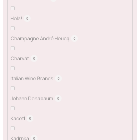
Hola!
0
Champagne André Heucq
0
Charvát
0
Italian Wine Brands
0
Johann Donabaum
0
Kacetl
0
Kadrnka
0