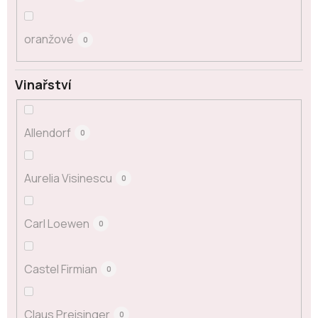
oranžové
0
Vinařství
Allendorf
0
Aurelia Visinescu
0
Carl Loewen
0
Castel Firmian
0
Claus Preisinger
0