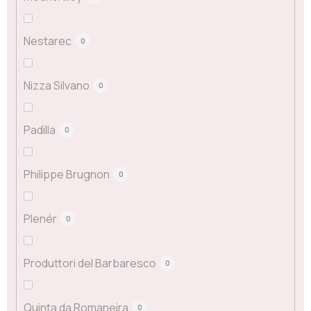
Nestarec
0
Nizza Silvano
0
Padilla
0
Philippe Brugnon
0
Plenér
0
Produttori del Barbaresco
0
Quinta da Romaneira
0