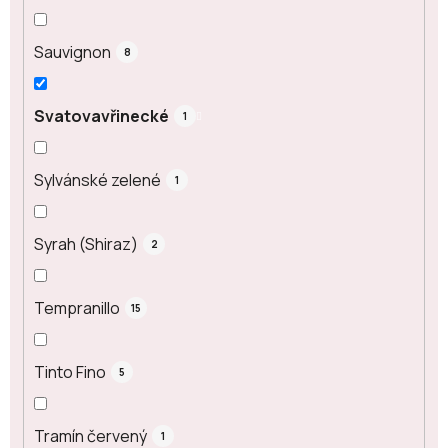
Sauvignon
8
Svatovavřinecké
1
Sylvánské zelené
1
Syrah (Shiraz)
2
Tempranillo
15
Tinto Fino
5
Tramín červený
1