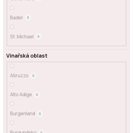
Bader
0
St .Michael
0
Vinařská oblast
Abruzzo
0
Alto Adige
0
Burgenland
0
Burgundsko
0