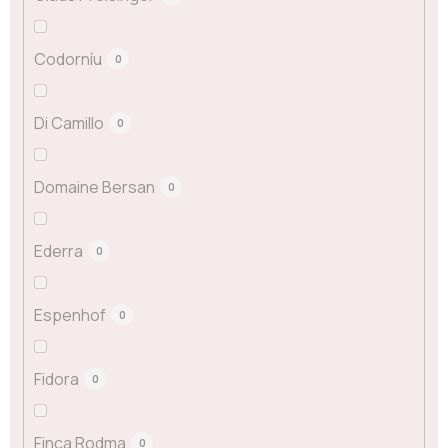
Codorníu
0
Di Camillo
0
Domaine Bersan
0
Ederra
0
Espenhof
0
Fidora
0
Finca Rodma
0