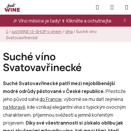
Přejít
Hledat
NÁKUP
na
KOŠÍK
obsah
🎉 Víno měsíce je tady!🍷
Klikněte a ochutnejte.
Domů
/
justWINE | E-SHOP s vínem
/
Vína
/
Suché víno
Svatovavřinecké
Suché víno
Svatovavřinecké
Suché Svatovavřinecké patří mezi nejoblíbenější
modré odrůdy pěstované v České republice.
Přestože
jeho původ sahá
do Francie
, výborně se mu daří zejména
na Moravě
, kde vznikají elegantní vína s typickým ovocným
charakterem, příjemnou svěžestí a jemně kořenitým
projevem.
Díky své všestrannosti si získalo oblibu jak
mezi zkušenými milovníky vína, tak mezi těmi, kteří