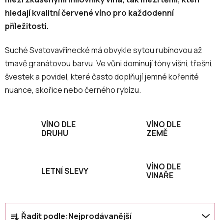
hledají kvalitní červené víno pro každodenní
příležitosti.
Suché Svatovavřinecké má obvykle sytou rubínovou až
tmavě granátovou barvu. Ve vůni dominují tóny višní, třešní,
švestek a povidel, které často doplňují jemné kořenité
nuance, skořice nebo černého rybízu.
VÍNO DLE
VÍNO DLE
DRUHU
ZEMĚ
VÍNO DLE
LETNÍ SLEVY
VINAŘE
Ř
Řadit podle:
Nejprodávanější