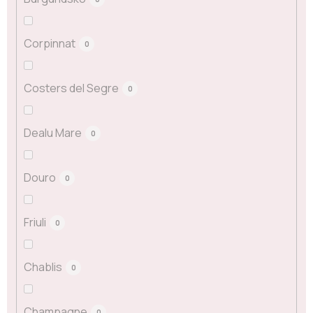
Corpinnat
0
Costers del Segre
0
Dealu Mare
0
Douro
0
Friuli
0
Chablis
0
Champagne
0