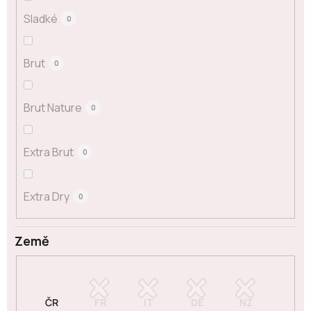
Sladké
0
Brut
0
Brut Nature
0
Extra Brut
0
Extra Dry
0
Země