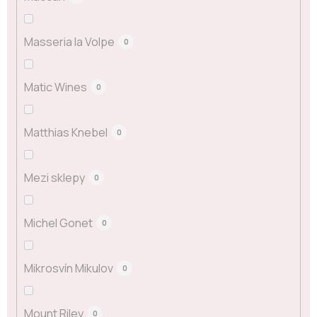
Masseria la Volpe
0
Matic Wines
0
Matthias Knebel
0
Mezi sklepy
0
Michel Gonet
0
Mikrosvín Mikulov
0
Mount Riley
0