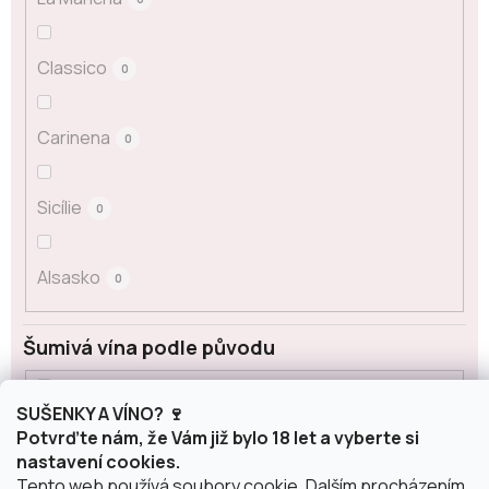
Classico
0
Carinena
0
Sicílie
0
Alsasko
0
Šumivá vína podle původu
SUŠENKY A VÍNO? 🍷
Cava
0
Potvrďte nám, že Vám již bylo 18 let a vyberte si
nastavení cookies.
Tento web používá soubory cookie. Dalším procházením