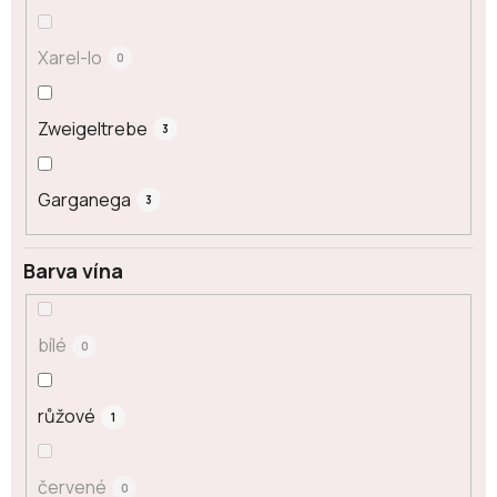
Xarel-lo
0
Zweigeltrebe
3
Garganega
3
Barva vína
bílé
0
růžové
1
červené
0