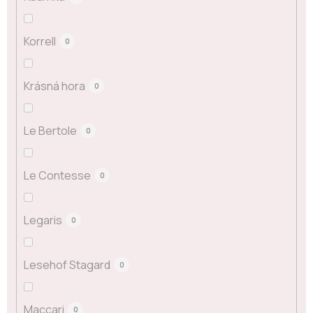
Korrell
0
Krásná hora
0
Le Bertole
0
Le Contesse
0
Legaris
0
Lesehof Stagard
0
Maccari
0