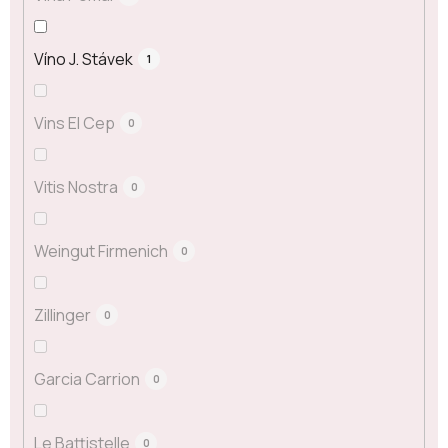
Víno J. Stávek
1
Vins El Cep
0
Vitis Nostra
0
Weingut Firmenich
0
Zillinger
0
Garcia Carrion
0
Le Battistelle
0