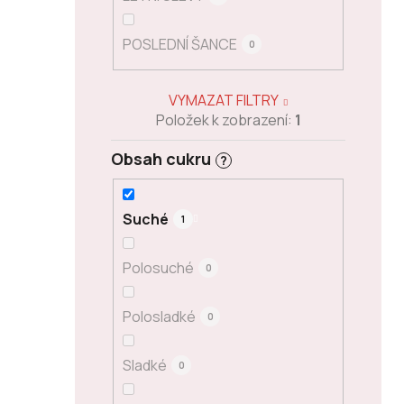
POSLEDNÍ ŠANCE
0
VYMAZAT FILTRY
Položek k zobrazení:
1
Obsah cukru
?
Suché
1
Polosuché
0
Polosladké
0
Sladké
0