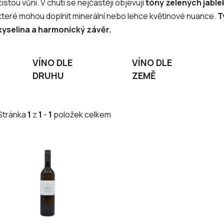
čistou vůni. V chuti se nejčastěji objevují
tóny zelených jablek
které mohou doplnit minerální nebo lehce květinové nuance.
T
kyselina a harmonický závěr.
VÍNO DLE
VÍNO DLE
DRUHU
ZEMĚ
Stránka
1
z
1
-
1
položek celkem
V
ý
p
i
s
p
r