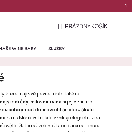
PRÁZDNÝ KOŠÍK
NÁKUPNÍ
KOŠÍK
NAŠE WINE BARY
SLUŽBY
é
dy
, které mají své pevné místo také na
jší odrůdy, milovníci vína si jej cení pro
nou schopnost doprovodit širokou škálu
éna na Mikulovsku, kde vznikají elegantní vína
 světle žlutou až zelenožlutou barvu a jemnou,