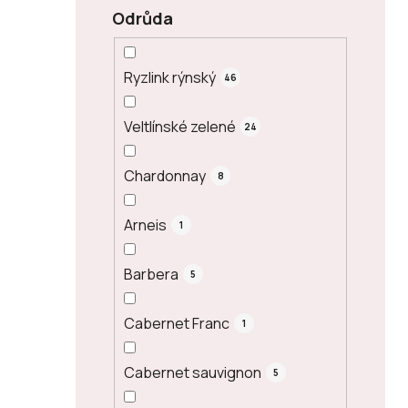
Odrůda
Ryzlink rýnský
46
Veltlínské zelené
24
Chardonnay
8
Arneis
1
Barbera
5
Cabernet Franc
1
Cabernet sauvignon
5