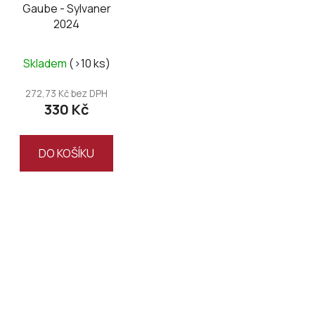
Gaube - Sylvaner
o
2024
d
u
Skladem
(>10 ks)
k
t
272,73 Kč bez DPH
ů
330 Kč
DO KOŠÍKU
O
v
l
á
d
a
c