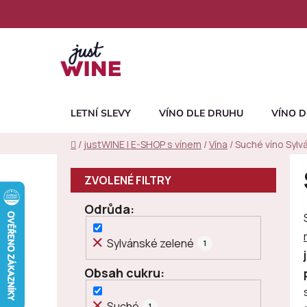
Přejít
na
obsah
LETNÍ SLEVY
VÍNO DLE DRUHU
VÍNO D
Domů
/
justWINE | E-SHOP s vínem
/
Vína
/
Suché víno Sylv
P
o
s
Odrůda
t
r
Sylvánské zelené
1
a
n
Obsah cukru
n
í
Suché
1