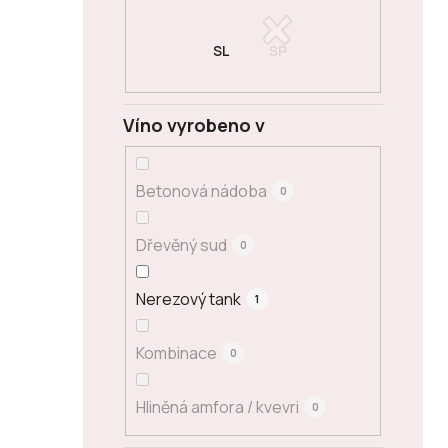
Víno vyrobeno v
Betonová nádoba
0
Dřevěný sud
0
Nerezový tank
1
Kombinace
0
Hliněná amfora / kvevri
0