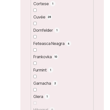
Cortese
1
Cuvée
28
Dornfelder
1
Feteasca Neagra
4
Frankovka
10
Furmint
1
Garnacha
2
Glera
1
Hibernal
0