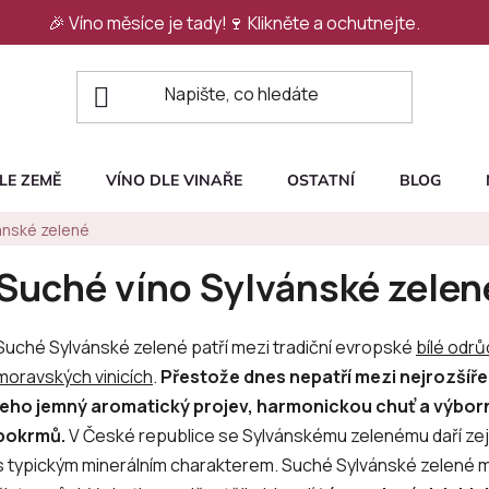
🎉 Víno měsíce je tady!🍷
Klikněte a ochutnejte.
LE ZEMĚ
VÍNO DLE VINAŘE
OSTATNÍ
BLOG
ánské zelené
Suché víno Sylvánské zelen
Suché Sylvánské zelené patří mezi tradiční evropské
bílé odrů
moravských vinicích
.
Přestože dnes nepatří mezi nejrozšířeně
jeho jemný aromatický projev, harmonickou chuť a výbor
pokrmů.
V České republice se Sylvánskému zelenému daří zejm
s typickým minerálním charakterem. Suché Sylvánské zelené má