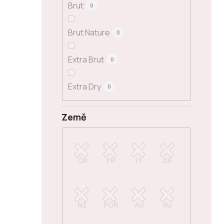
Brut
0
Brut Nature
0
Extra Brut
0
Extra Dry
0
Země