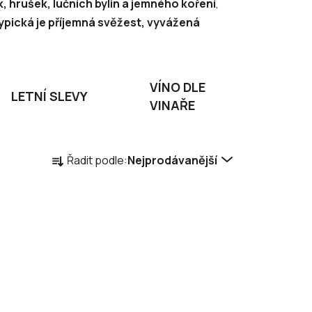
, hrušek, lučních bylin a jemného koření
,
ypická je příjemná svěžest, vyvážená
VÍNO DLE
LETNÍ SLEVY
VINAŘE
Ř
Řadit podle:
Nejprodávanější
a
z
e
n
í
p
r
o