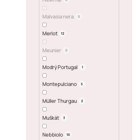
Malvasia nera
0
Merlot
12
Meunier
0
Modrý Portugal
1
Montepulciano
5
Müller Thurgau
2
Muškát
3
Nebbiolo
10