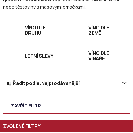
nebo těstoviny s masovými omáčkami.
VÍNO DLE
VÍNO DLE
DRUHU
ZEMĚ
VÍNO DLE
LETNÍ SLEVY
VINAŘE
Ř
Řadit podle:
Nejprodávanější
a
z
e
ZAVŘÍT FILTR
n
í
p
r