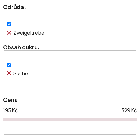
o
Odrůda
d
u
k
Zweigeltrebe
t
ů
Obsah cukru
Suché
Cena
195
Kč
329
Kč