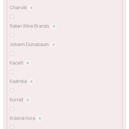
Charvát
0
Italian Wine Brands
0
Johann Donabaum
0
Kacetl
0
Kadrnka
0
Korrell
0
Krásná hora
0