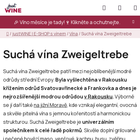
Přejít
Hledat
NÁKUP
na
KOŠÍK
obsah
🎉 Víno měsíce je tady!🍷
Klikněte a ochutnejte.
Domů
/
justWINE | E-SHOP s vínem
/
Vína
/
Suchá vína Zweigeltrebe
Suchá vína Zweigeltrebe
Suchá vína Zweigeltrebe patří mezi nejoblíbenější modré
odrůdy střední Evropy.
Byla vyšlechtěna v Rakousku
křížením odrůd Svatovavřinecké a Frankovka a dnes je
nejrozšířenější modrou odrůdou
v Rakousku
.
Výborně
se jí daří také
na jižní Moravě
, kde vznikají elegantní, ovocná
a skvěle pitelná vína s jemnou kořenitostí a harmonickou
strukturou. Suchá Zweigeltrebe je
univerzálním
společníkem k celé řadě pokrmů
. Skvěle doplní grilované
i pečené hovězí maso, vepřové, kachnu, husu, zvěřinu