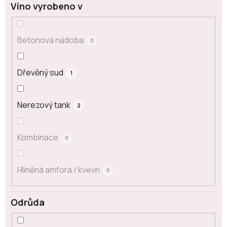
Víno vyrobeno v
Betonová nádoba
0
Dřevěný sud
1
Nerezový tank
2
Kombinace
0
Hliněná amfora / kvevri
0
Odrůda