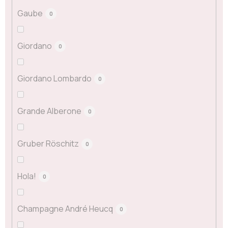
Gaube
0
Giordano
0
Giordano Lombardo
0
Grande Alberone
0
Gruber Röschitz
0
Hola!
0
Champagne André Heucq
0