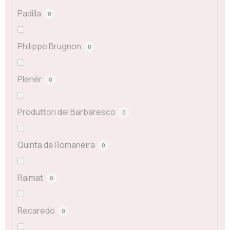
Padilla
0
Philippe Brugnon
0
Plenér
0
Produttori del Barbaresco
0
Quinta da Romaneira
0
Raimat
0
Recaredo
0