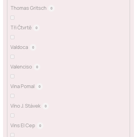
Thomas Gritsch
0
Tři Čtvrtě
0
Valdoca
0
Valenciso
0
Vina Pomal
0
Víno J. Stávek
0
Vins El Cep
0