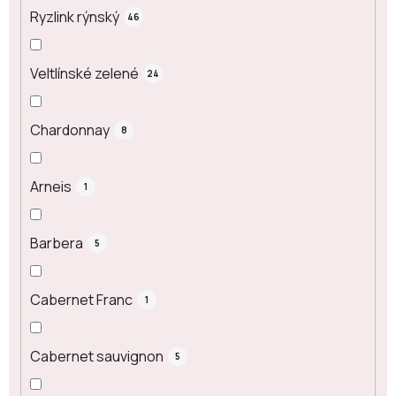
Ryzlink rýnský
46
Veltlínské zelené
24
Chardonnay
8
Arneis
1
Barbera
5
Cabernet Franc
1
Cabernet sauvignon
5