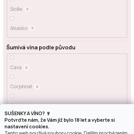
Sicílie
0
Alsasko
0
Šumivá vína podle původu
Cava
0
Corpinnat
0
Crémant
0
SUŠENKY A VÍNO? 🍷
Potvrďte nám, že Vám již bylo 18 let a vyberte si
Franciacorta
0
nastavení cookies.
Tento web používá soubory cookie. Dalším procházením