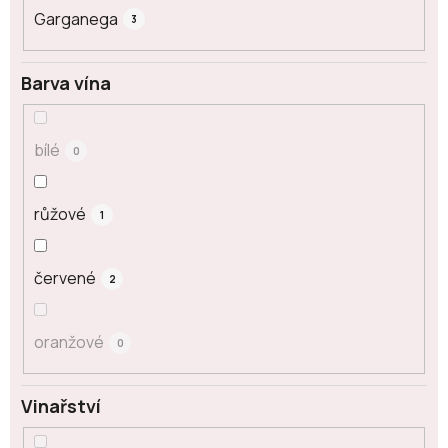
Garganega
3
Barva vína
bílé
0
růžové
1
červené
2
oranžové
0
Vinařství