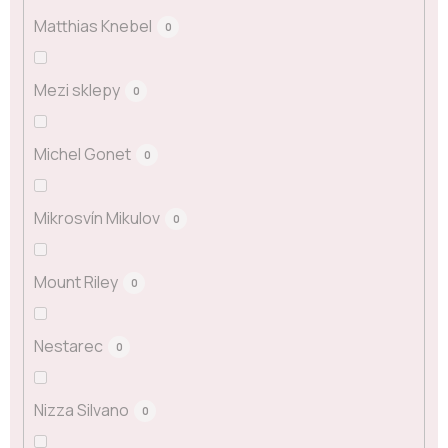
Matthias Knebel
0
Mezi sklepy
0
Michel Gonet
0
Mikrosvín Mikulov
0
Mount Riley
0
Nestarec
0
Nizza Silvano
0