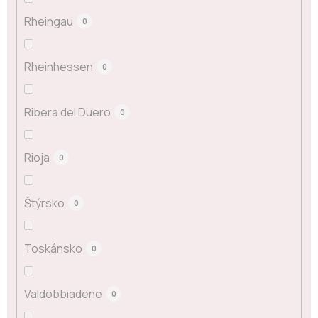
Rheingau
0
Rheinhessen
0
Ribera del Duero
0
Rioja
0
Štýrsko
0
Toskánsko
0
Valdobbiadene
0