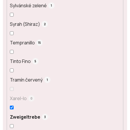
Sylvánské zelené
1
Syrah (Shiraz)
2
Tempranillo
15
Tinto Fino
5
Tramín červený
1
Xarel-lo
0
Zweigeltrebe
3