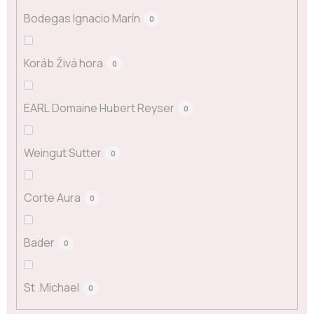
Bodegas Ignacio Marín
0
Koráb Živá hora
0
EARL Domaine Hubert Reyser
0
Weingut Sutter
0
Corte Aura
0
Bader
0
St .Michael
0