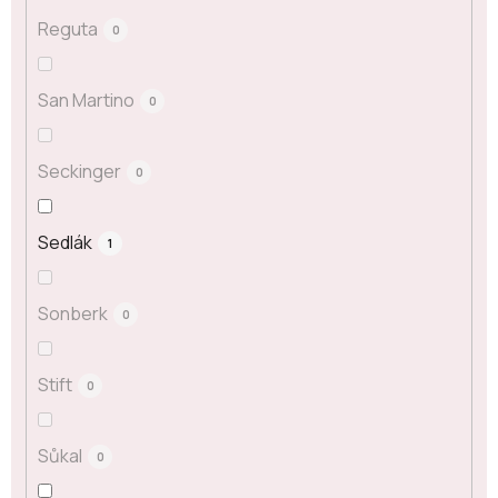
Reguta
0
San Martino
0
Seckinger
0
Sedlák
1
Sonberk
0
Stift
0
Sůkal
0