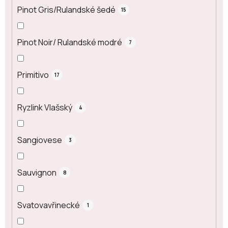
Pinot Gris/Rulandské šedé
15
Pinot Noir/ Rulandské modré
7
Primitivo
17
Ryzlink Vlašský
4
Sangiovese
3
Sauvignon
8
Svatovavřinecké
1