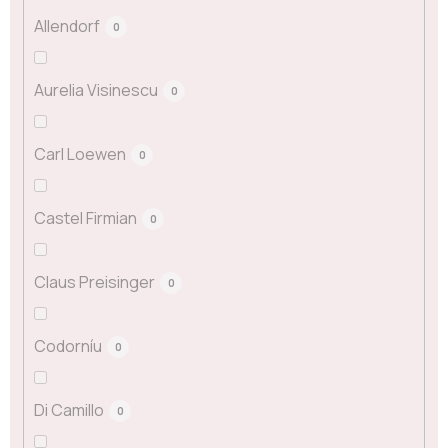
Allendorf
0
Aurelia Visinescu
0
Carl Loewen
0
Castel Firmian
0
Claus Preisinger
0
Codorníu
0
Di Camillo
0