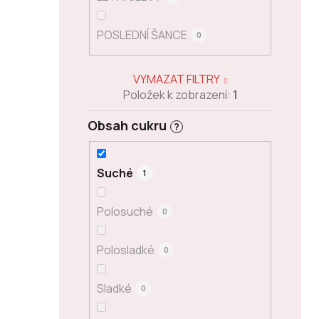
POSLEDNÍ ŠANCE
0
VYMAZAT FILTRY
Položek k zobrazení:
1
Obsah cukru
?
Suché
1
Polosuché
0
Polosladké
0
Sladké
0