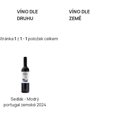
VÍNO DLE
VÍNO DLE
DRUHU
ZEMĚ
Stránka
1
z
1
-
1
položek celkem
V
ý
p
i
s
p
r
Sedlák - Modrý
o
portugal zemské 2024
d
u