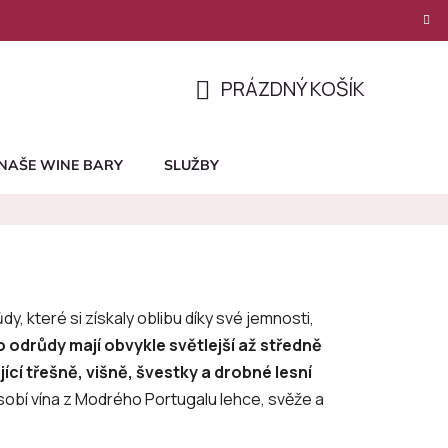
PRÁZDNÝ KOŠÍK
NÁKUPNÍ
KOŠÍK
NAŠE WINE BARY
SLUŽBY
, které si získaly oblibu díky své jemnosti,
o odrůdy mají obvykle světlejší až středně
jící třešně, višně, švestky a drobné lesní
sobí vína z Modrého Portugalu lehce, svěže a