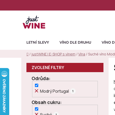
Přejít
na
obsah
LETNÍ SLEVY
VÍNO DLE DRUHU
VÍNO D
Domů
/
justWINE | E-SHOP s vínem
/
Vína
/
Suché víno Modr
P
o
s
Odrůda
t
r
Modrý Portugal
1
a
n
Obsah cukru
n
í
Suché
1