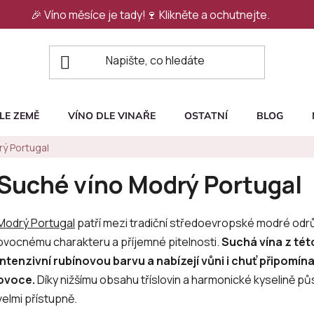
🎉 Víno měsíce je tady!🍷
Klikněte a ochutnejte.
LE ZEMĚ
VÍNO DLE VINAŘE
OSTATNÍ
BLOG
ý Portugal
Suché víno Modrý Portugal
Modrý Portugal
patří mezi tradiční středoevropské modré odrůdy
ovocnému charakteru a příjemné pitelnosti.
Suchá vína z tét
intenzivní rubínovou barvu a nabízejí vůni i chuť připomína
ovoce.
Díky nižšímu obsahu tříslovin a harmonické kyselině pů
velmi přístupně.