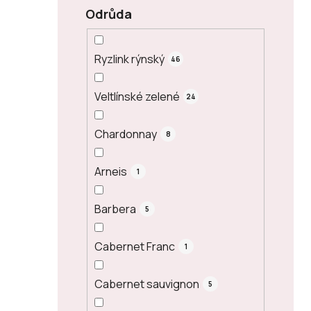
Odrůda
Ryzlink rýnský
46
Veltlínské zelené
24
Chardonnay
8
Arneis
1
Barbera
5
Cabernet Franc
1
Cabernet sauvignon
5