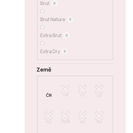
Brut
0
Brut Nature
0
Extra Brut
0
Extra Dry
0
Země