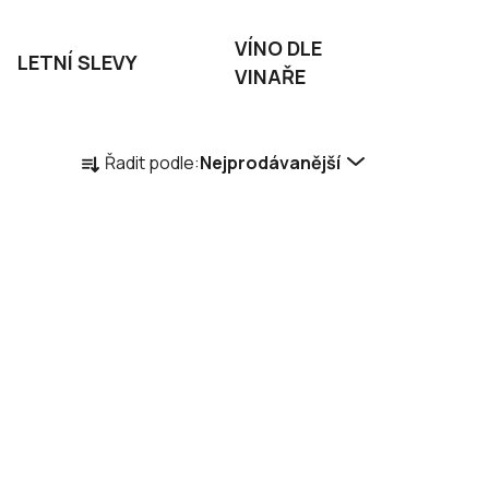
VÍNO DLE
LETNÍ SLEVY
VINAŘE
Ř
Řadit podle:
Nejprodávanější
a
z
e
n
í
p
r
o
d
u
k
t