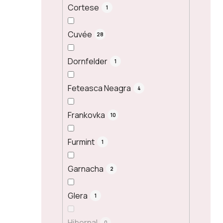
Cortese
1
Cuvée
28
Dornfelder
1
Feteasca Neagra
4
Frankovka
10
Furmint
1
Garnacha
2
Glera
1
Hibernal
0