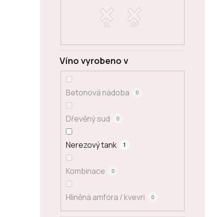
Víno vyrobeno v
Betonová nádoba
0
Dřevěný sud
0
Nerezový tank
1
Kombinace
0
Hliněná amfora / kvevri
0