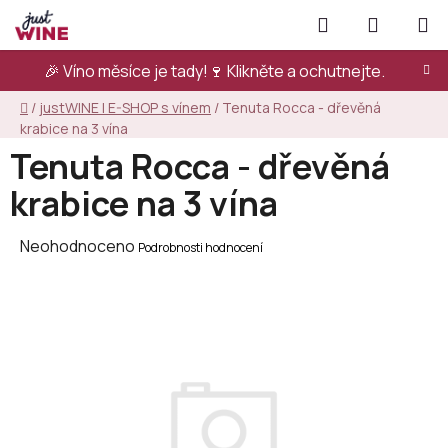
Přejít
Hledat
NÁKUPN
na
KOŠÍK
obsah
🎉 Víno měsíce je tady!🍷
Klikněte a ochutnejte.
Domů
/
justWINE | E-SHOP s vínem
/
Tenuta Rocca - dřevěná
krabice na 3 vína
Tenuta Rocca - dřevěná
krabice na 3 vína
Průměrné
Neohodnoceno
Podrobnosti hodnocení
hodnocení
produktu
je
0,0
z
5
hvězdiček.