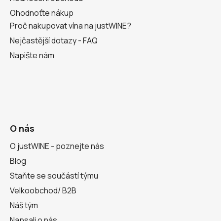
Ohodnoťte nákup
Proč nakupovat vína na justWINE?
Nejčastější dotazy - FAQ
Napište nám
O nás
O justWINE - poznejte nás
Blog
Staňte se součástí týmu
Velkoobchod/ B2B
Náš tým
Napsali o nás