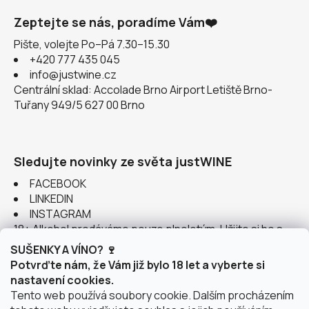
Zeptejte se nás, poradíme Vám❤️
Pište, volejte Po–Pá 7.30–15.30
+420 777 435 045
info@justwine.cz
Centrální sklad: Accolade Brno Airport Letiště Brno-
Tuřany 949/5 627 00 Brno
Sledujte novinky ze světa justWINE
FACEBOOK
LINKEDIN
INSTAGRAM
18+ Alkohol prodáváme pouze plnoletým. Užijte si ho s
rozumem.
SUŠENKY A VÍNO? 🍷
Potvrďte nám, že Vám již bylo 18 let a vyberte si
nastavení cookies.
Tento web používá soubory cookie. Dalším procházením