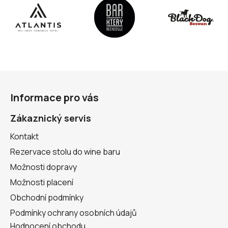
Z
á
Informace pro vás
p
a
Zákaznický servis
t
Kontakt
í
Rezervace stolu do wine baru
Možnosti dopravy
Možnosti placení
Obchodní podmínky
Podmínky ochrany osobních údajů
Hodnocení obchodu