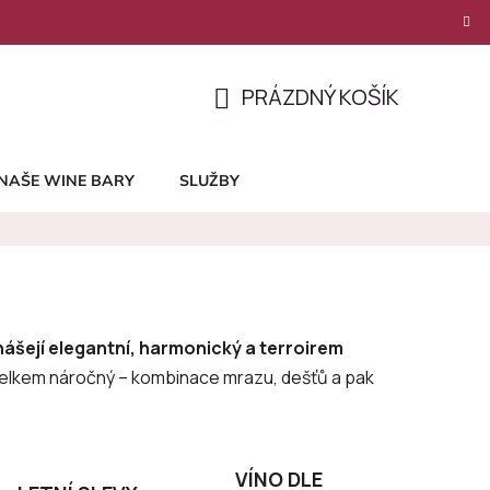
PRÁZDNÝ KOŠÍK
NÁKUPNÍ
KOŠÍK
NAŠE WINE BARY
SLUŽBY
inášejí elegantní, harmonický a terroirem
 celkem náročný – kombinace mrazu, dešťů a pak
VÍNO DLE