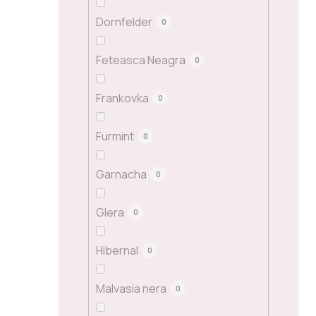
Dornfelder
0
Feteasca Neagra
0
Frankovka
0
Furmint
0
Garnacha
0
Glera
0
Hibernal
0
Malvasia nera
0