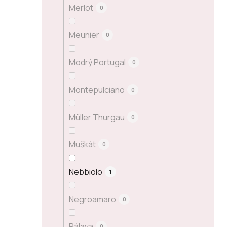
Merlot
0
Meunier
0
Modrý Portugal
0
Montepulciano
0
Müller Thurgau
0
Muškát
0
Nebbiolo
1
Negroamaro
0
Pálava
0