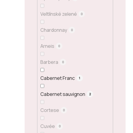
Veltlínské zelené
0
Chardonnay
0
Arneis
0
Barbera
0
Cabernet Franc
1
Cabernet sauvignon
2
Cortese
0
Cuvée
0