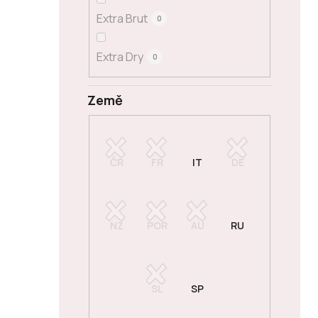
Extra Brut
0
Extra Dry
0
Země