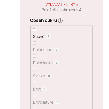
VYMAZAT FILTRY
Položek k zobrazení:
4
Obsah cukru
?
Suché
4
Polosuché
0
Polosladké
0
Sladké
0
Brut
0
Brut Nature
0