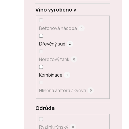
Víno vyrobeno v
Betonová nádoba
0
Dřevěný sud
3
Nerezový tank
0
Kombinace
1
Hliněná amfora / kvevri
0
Odrůda
Ryzlink rýnský
0