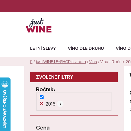
Přejít
na
obsah
LETNÍ SLEVY
VÍNO DLE DRUHU
VÍNO D
Domů
/
justWINE | E-SHOP s vínem
/
Vína
/
Vína - Ročník 2
P
o
s
Ročník
t
r
2016
4
a
n
n
Cena
í