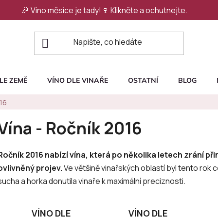
🎉 Víno měsíce je tady!🍷
Klikněte a ochutnejte.
LE ZEMĚ
VÍNO DLE VINAŘE
OSTATNÍ
BLOG
016
Vína - Ročník 2016
Ročník 2016 nabízí vína, která po několika letech zrání př
ovlivněný projev.
Ve většině vinařských oblastí byl tento rok
sucha a horka donutila vinaře k maximální preciznosti.
VÍNO DLE
VÍNO DLE