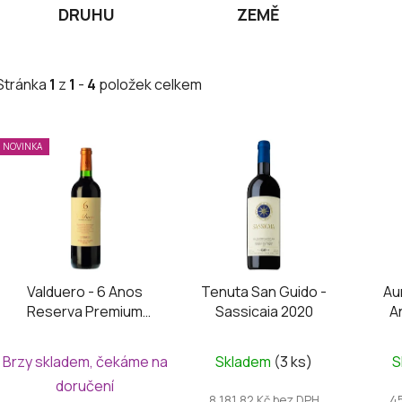
DRUHU
ZEMĚ
Stránka
1
z
1
-
4
položek celkem
V
NOVINKA
ý
p
i
s
p
r
Valduero - 6 Anos
Tenuta San Guido -
Aur
o
Reserva Premium
Sassicaia 2020
A
d
2016
S
u
Brzy skladem, čekáme na
Skladem
(3 ks)
S
k
doručení
t
8 181,82 Kč bez DPH
4