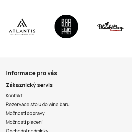
Z
á
Informace pro vás
p
a
Zákaznický servis
t
Kontakt
í
Rezervace stolu do wine baru
Možnosti dopravy
Možnosti placení
Obchodní podmínky