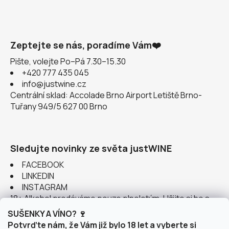
Zeptejte se nás, poradíme Vám❤️
Pište, volejte Po–Pá 7.30–15.30
+420 777 435 045
info@justwine.cz
Centrální sklad: Accolade Brno Airport Letiště Brno-
Tuřany 949/5 627 00 Brno
Sledujte novinky ze světa justWINE
FACEBOOK
LINKEDIN
INSTAGRAM
18+ Alkohol prodáváme pouze plnoletým. Užijte si ho s
rozumem.
SUŠENKY A VÍNO? 🍷
Potvrďte nám, že Vám již bylo 18 let a vyberte si