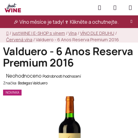
Přejít
Hledat
NÁKUPN
na
KOŠÍK
obsah
🎉 Víno měsíce je tady!🍷
Klikněte a ochutnejte.
Domů
/
justWINE | E-SHOP s vínem
/
Vína
/
VÍNO DLE DRUHU
/
Červená vína
/
Valduero - 6 Anos Reserva Premium 2016
Valduero - 6 Anos Reserva
Premium 2016
Průměrné
Neohodnoceno
Podrobnosti hodnocení
Značka:
hodnocení
Bodegas Valduero
produktu
NOVINKA
je
0,0
z
5
hvězdiček.