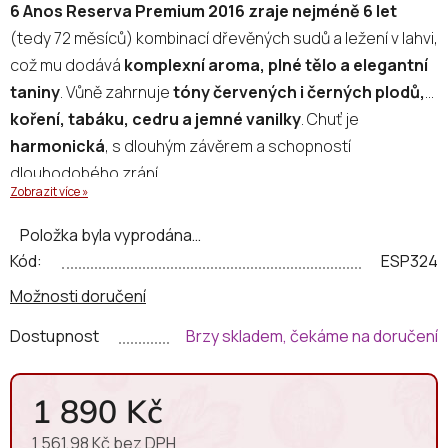
6 Anos Reserva Premium 2016 zraje nejméně 6 let
(tedy 72 měsíců) kombinací dřevěných sudů a ležení v lahvi,
což mu dodává
komplexní aroma, plné tělo a elegantní
taniny
. Vůně zahrnuje
tóny červených i černých plodů,
koření, tabáku, cedru a jemné vanilky
. Chuť je
harmonická
, s dlouhým závěrem a schopností
dlouhodobého zrání.
Zobrazit více »
Položka byla vyprodána…
Kód:
ESP324
Možnosti doručení
Dostupnost
Brzy skladem, čekáme na doručení
1 890 Kč
1 561,98 Kč bez DPH