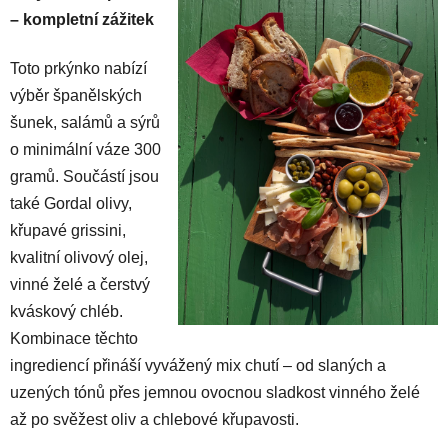
– kompletní zážitek
Toto prkýnko nabízí
výběr španělských
šunek, salámů a sýrů
o minimální váze 300
gramů. Součástí jsou
také Gordal olivy,
křupavé grissini,
kvalitní olivový olej,
vinné želé a čerstvý
kváskový chléb.
Kombinace těchto
ingrediencí přináší vyvážený mix chutí – od slaných a
uzených tónů přes jemnou ovocnou sladkost vinného želé
až po svěžest oliv a chlebové křupavosti.