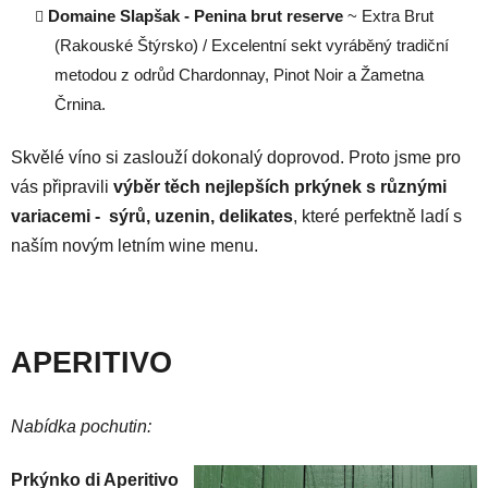
Domaine Slapšak - Penina brut reserve
~ Extra Brut
(Rakouské Štýrsko) /
Excelentní sekt vyráběný tradiční
metodou z odrůd Chardonnay, Pinot Noir a Žametna
Črnina.
Skvělé víno si zaslouží dokonalý doprovod. Proto jsme pro
vás připravili
vý
běr těch nejlepších prkýnek s různými
variacemi - sýrů, uzenin,
delikates
, které perfektně ladí s
naším novým letním wine menu.
APERITIVO
Nabídka pochutin:
Prkýnko di Aperitivo