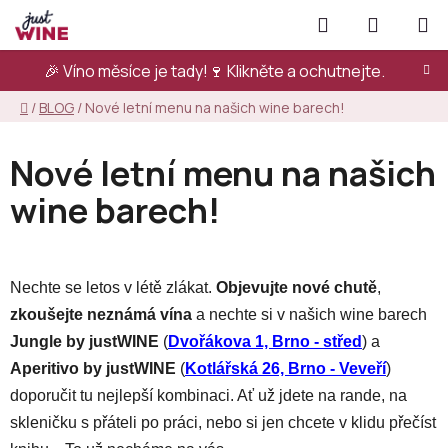
Přejít
Hledat
NÁKUPN
na
KOŠÍK
obsah
🎉 Víno měsíce je tady!🍷
Klikněte a ochutnejte.
Domů
/
BLOG
/
Nové letní menu na našich wine barech!
Nové letní menu na našich
wine barech!
Nechte se letos v létě zlákat.
Objevujte nové chutě
,
zkoušejte neznámá vína
a nechte si v našich wine barech
Jungle by justWINE
(
Dvořákova 1, Brno - střed
) a
Aperitivo by justWINE
(
Kotlářská 26, Brno - Veveří
)
doporučit tu nejlepší kombinaci. Ať už jdete na rande, na
skleničku s přáteli po práci, nebo si jen chcete v klidu přečíst