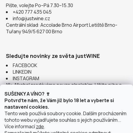
Pište, volejte Po–Pá 7.30–15.30
+420 777 435 045
info@justwine.cz
Centrální sklad: Accolade Brno Airport Letiště Brno-
Tuřany 949/5 627 00 Brno
Sledujte novinky ze světa justWINE
FACEBOOK
LINKEDIN
INSTAGRAM
18+ Alkohol prodáváme pouze plnoletým. Užijte si ho s
rozumem.
SUŠENKY A VÍNO? 🍷
Potvrďte nám, že Vám již bylo 18 let a vyberte si
nastavení cookies.
Tento web používá soubory cookie. Dalším procházením
tohoto webu vyjadřujete souhlas s jejich používáním...
Instagram
Více informací
zde
.