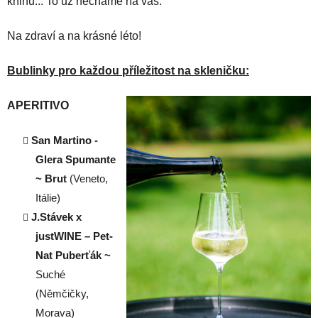
knihu... To už necháme na vás.
Na zdraví a na krásné léto!
Bublinky pro každou příležitost na skleničku:
APERITIVO
San Martino -
Glera Spumante
~ Brut
(Veneto,
Itálie)
J.Stávek x
justWINE – Pet-
Nat Puberťák ~
Suché
(Němčičky,
Morava)