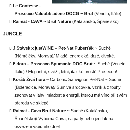
Le Contesse -
Prosecco Valdobbiadene DOCG ~ Brut
(Veneto, Itálie)
Raimat - CAVA ~ Brut Nature
(Katalánsko, Španělsko)
JUNGLE
J
.Stávek x justWINE – Pet-Nat Puberťák
~ Suché
(Němčičky, Morava)/
Mladé, energické, drzé, divoké.
Fidora – Prosecco Spumante DOC Brut
~ Suché (Veneto,
Italie) /
Elegantní, svěží, letní, italské prostě Prosecco!
Koráb Živá hora
– Carbonic Sauvignon Pet-Nat ~ Suché
(Boleradice, Morava)/
Šumivá srdcovka, vzniklá z touhy
zachovat v lahvi mladost a energii, kterou má víno
při svém
přerodu ve sklepě.
Raimat - Cava Brut Nature
~ Suché (Katalánsko,
Španělsko)/
Výborná Cava, na party nebo jen tak na
osvěžení všedního dne!