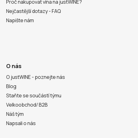
Proč nakupovat vína na justWINE?
Nejčastější dotazy - FAQ
Napište nám
O nás
O justWINE - poznejte nás
Blog
Staňte se součástí týmu
Velkoobchod/ B2B
Náš tým
Napsali o nás