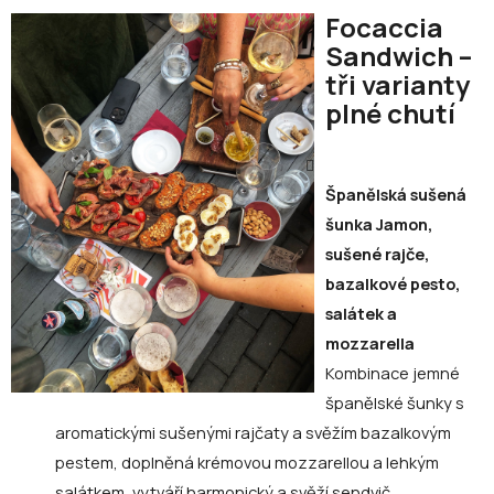
Focaccia
Sandwich –
tři varianty
plné chutí
Španělská sušená
šunka Jamon,
sušené rajče,
bazalkové pesto,
salátek a
mozzarella
Kombinace jemné
španělské šunky s
aromatickými sušenými rajčaty a svěžím bazalkovým
pestem, doplněná krémovou mozzarellou a lehkým
salátkem, vytváří harmonický a svěží sendvič.