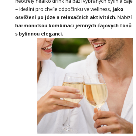
n
eotřelý nealko drink na bázi vybraných bylin a čaje
– ideální pro chvíle odpočinku ve wellness,
jako
osvěžení po józe a relaxačních aktivitách
. Nabízí
harmonickou kombinaci jemných čajových tónů
s bylinnou elegancí.