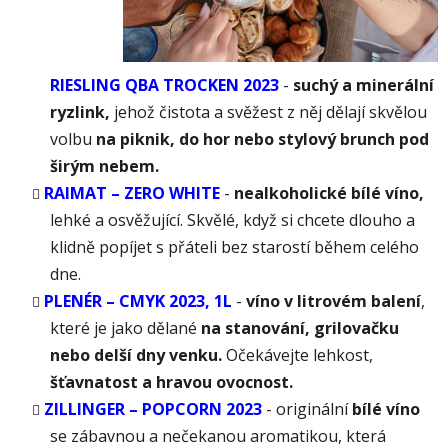
RIESLING QBA TROCKEN 2023
-
suchý a minerální
ryzlink,
jehož čistota a svěžest z něj dělají skvělou
volbu
na piknik, do hor nebo stylový brunch pod
širým nebem.
RAIMAT – ZERO WHITE
-
nealkoholické bílé víno,
lehké a osvěžující. Skvělé, když si chcete dlouho a
klidně popíjet s přáteli bez starostí během celého
dne.
PLENÉR – CMYK 2023, 1L
-
víno v litrovém balení
,
které je jako dělané
na stanování, grilovačku
nebo delší dny venku.
Očekávejte lehkost,
šťavnatost a hravou ovocnost.
ZILLINGER – POPCORN 2023
- originální
bílé víno
se zábavnou a nečekanou aromatikou, která