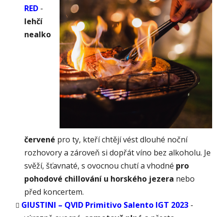
RED
-
l
ehčí
nealko
červené
pro ty, kteří chtějí vést dlouhé noční
rozhovory a zároveň si dopřát víno bez alkoholu. Je
svěží, šťavnaté, s ovocnou chutí a vhodné
pro
pohodové chillování u horského jezera
nebo
před koncertem.
GIUSTINI – QVID Primitivo Salento IGT 2023
-