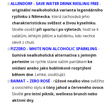
ALLENDORF - SAVE WATER DRINK RIESLING FREE
-
o
riginální nealkoholická varianta legendárního
ryzlinku z Německa
, která zachovává jeho
charakteristickou svěžest a živou kyselinku.
Skvěle osvěží
při sportu i po výletech
, hodí se k
salátům, lehkým jídlům a každému, kdo nechce
slevit z chuti.
FIZZERO - WHITE NON ALCOHOLIC SPARKLING
-
šumivá nealkoholická alternativa s jemným
perlením
se rychle stane vaším parťákem
ke
snídani anebo jako bublinkové rozptýlení
během dne
. Lehké, osvěžující.
RAIMAT – ZERO ROSÉ
- r
ůžové nealko víno
svěžího
a ovocného stylu
s tóny jahod a červeného ovoce
.
Skvělé
pro letní piknik, wellness brunch nebo
aktivní dny
.