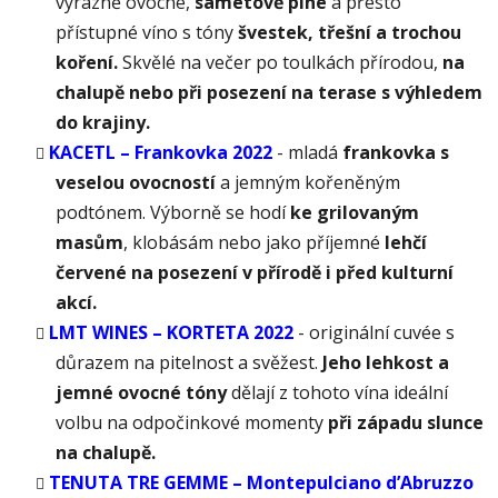
v
ýrazně ovocné,
sametově plné
a přesto
přístupné víno s tóny
švestek, třešní a trochou
koření.
Skvělé na večer po toulkách přírodou,
na
chalupě nebo při posezení na terase s výhledem
do krajiny.
KACETL – Frankovka 2022
- m
ladá
frankovka s
veselou ovocností
a jemným kořeněným
podtónem. Výborně se hodí
ke grilovaným
masům
, klobásám nebo jako příjemné
lehčí
červené na posezení v přírodě i před kulturní
akcí.
LMT WINES – KORTETA 2022
- o
riginální cuvée s
důrazem na pitelnost a svěžest.
Jeho lehkost a
jemné ovocné tóny
dělají z tohoto vína ideální
volbu na odpočinkové momenty
při západu slunce
na chalupě.
TENUTA TRE GEMME – Montepulciano d’Abruzzo