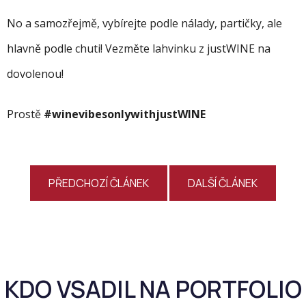
No a samozřejmě, vybírejte podle nálady, partičky, ale
hlavně podle chuti! Vezměte lahvinku z justWINE na
dovolenou!
Prostě
#winevibesonlywithjustWINE
PŘEDCHOZÍ ČLÁNEK
DALŠÍ ČLÁNEK