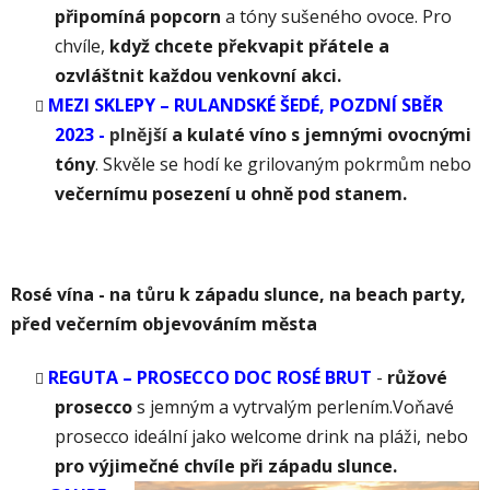
připomíná popcorn
a tóny sušeného ovoce. Pro
chvíle,
když chcete překvapit přátele a
ozvláštnit každou venkovní akci.
MEZI SKLEPY – RULANDSKÉ ŠEDÉ, POZDNÍ SBĚR
2023 -
pl
nější
a kulaté víno s jemnými ovocnými
tóny
. Skvěle se hodí ke grilovaným pokrmům nebo
večernímu posezení u ohně
pod stanem.
Rosé vína - na tůru k západu slunce, na beach party,
před večerním objevováním města
REGUTA – PROSECCO DOC ROSÉ BRUT
-
růžové
prosecco
s jemným a vytrvalým perlením.Voňavé
prosecco ideální jako welcome drink na pláži, nebo
pro výjimečné chvíle při západu slunce.