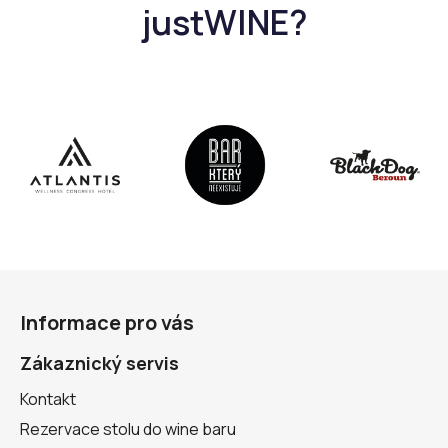
Z
á
Informace pro vás
p
a
Zákaznický servis
t
Kontakt
í
Rezervace stolu do wine baru