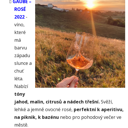
GAUBE –
ROSÉ
2022
-
v
íno,
které
má
barvu
západu
slunce a
chuť
léta.
Nabízí
tóny
jahod, malin, citrusů a nádech třešní.
Svěží,
lehké a jemně ovocné rosé,
perfektní k aperitivu,
na piknik, k bazénu
nebo pro pohodový večer ve
městě.