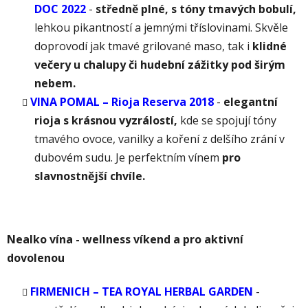
DOC 2022
-
s
tředně plné, s tóny tmavých bobulí,
lehkou pikantností a jemnými tříslovinami. Skvěle
doprovodí jak tmavé grilované maso, tak i
klidné
večery u chalupy či hudební zážitky pod širým
nebem.
VINA POMAL – Rioja Reserva 2018
-
e
legantní
rioja s krásnou vyzrálostí,
kde se spojují tóny
tmavého ovoce, vanilky a koření z delšího zrání v
dubovém sudu. Je perfektním vínem
pro
slavnostnější chvíle.
N
ealko vína - wellness víkend a pro aktivní
dovolenou
FIRMENICH – TEA ROYAL HERBAL GARDEN
-