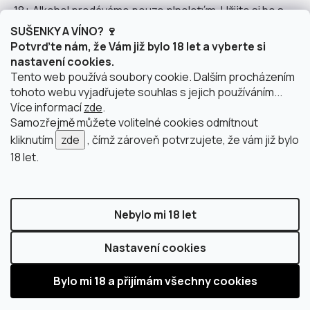
18+ Alkohol prodáváme pouze plnoletým. Užijte si ho s
rozumem.
SUŠENKY A VÍNO? 🍷
Potvrďte nám, že Vám již bylo 18 let a vyberte si
nastavení cookies.
Tento web používá soubory cookie. Dalším procházením
tohoto webu vyjadřujete souhlas s jejich používáním...
Instagram
Více informací
zde
.
Samozřejmě můžete volitelné cookies odmítnout
kliknutím
zde
, čímž zároveň potvrzujete, že vám již bylo
18 let.
doprava po Brně
2 výdejní místa v Brně
Nebylo mi 18 let
Nastavení cookies
Vytvořil Shoptet
Copyright 2026
justWINE
. Všechna práva vyhrazena.
Upravit nastavení cookies