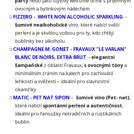
party
nebo jako stylový welcome drink s příjemným
ovocným a bylinkovým nádechem
FIZZERO - WHITE NON ALCOHOLIC SPARKLING
–
šumivé nealkoholické
víno, které nabízí svěží
perlení a je skvělou volbou pro ty, kdo chtějí
bublinky bez alkoholu.
CHAMPAGNE M. GONET - FRAVAUX "LE VARLAN"
BLANC DE NOIRS, EXTRA BRUT
–
elegantní
šampaňské
z oblasti Fravaux,
s ovocnými tóny
a
minimálním zráním na kalech pro zachování
lehkosti a svěžesti – ideální pro slavnostní
okamžiky
MATIC - PET NAT SIPON
–
šumivé víno (Pet- nat),
které nabízí
spontánní perlení a autentičnost
,
ideální pro fanoušky netradičních a rustikálních
bublin.