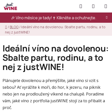
Přejít
Hledat
NÁKUPN
na
KOŠÍK
obsah
🎉 Víno měsíce je tady!🍷
Klikněte a ochutnejte.
Domů
/
BLOG
/
Ideální víno na dovolenou: Sbalte partu, rodinu, a to
nej z justWINE!
Ideální víno na dovolenou:
Sbalte partu, rodinu, a to
nej z justWINE!
Plánujete dovolenou a přemýšlíte, jaké víno si vzít s
sebou? Ať vyrážíte k moři, do hor, k jezeru, na piknik
nebo jen na prodloužený víkend na chalupě. Poradíme
vám, jaké víno z portfolia justWINE stojí za to přibalit a
proč.