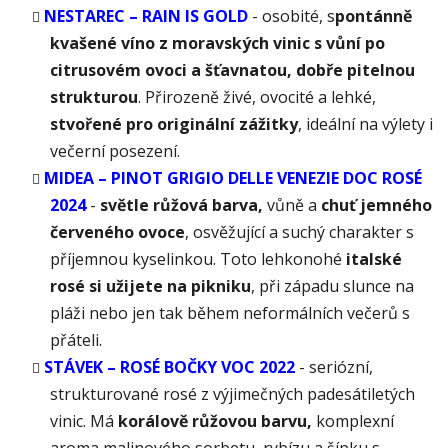
NESTAREC – RAIN IS GOLD
- o
sobité, s
pontánně
kvašené víno z moravských vinic s vůní po
citrusovém ovoci a šťavnatou, dobře pitelnou
strukturou
. Přirozeně živé, ovocité a lehké,
stvořené pro originální zážitky
, ideální na výlety i
večerní posezení.
MIDEA – PINOT GRIGIO DELLE VENEZIE DOC ROSÉ
2024
-
s
větle růžová barva,
vůně a
chuť jemného
červeného ovoce
, osvěžující a suchý charakter s
příjemnou kyselinkou. Toto lehkonohé
italské
rosé si užijete na pikniku
, při západu slunce na
pláži nebo jen tak během neformálních večerů s
přáteli.
STÁVEK – ROSÉ BOČKY VOC 2022
- s
eriózní,
strukturované rosé z výjimečných padesátiletých
vinic. Má
korálově růžovou barvu,
komplexní
aroma malinového sorbetu, rybízu a šípku s