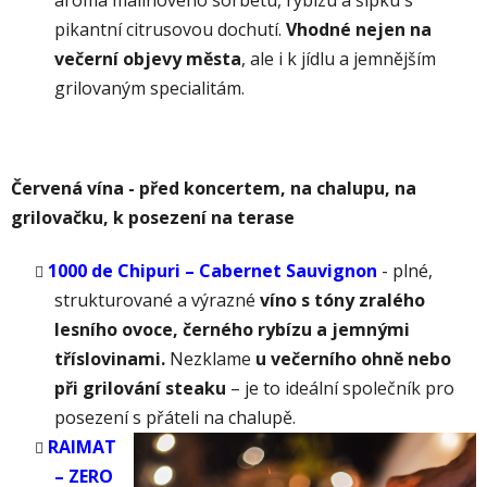
pikantní citrusovou dochutí.
Vhodné nejen na
večerní objevy města
, ale i k jídlu a jemnějším
grilovaným specialitám.
Červená vína - před koncertem, na chalupu, n
a
grilovačku, k posezení na terase
1000 de Chipuri – Cabernet Sauvignon
- p
lné,
strukturované a výrazné
víno s tóny zralého
lesního ovoce, černého rybízu a jemnými
tříslovinami.
Nezklame
u večerního ohně nebo
při grilování steaku
– je to ideální společník pro
posezení s přáteli na chalupě.
RAIMAT
– ZERO