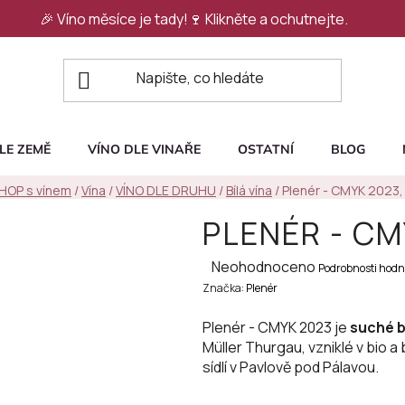
🎉 Víno měsíce je tady!🍷
Klikněte a ochutnejte.
LE ZEMĚ
VÍNO DLE VINAŘE
OSTATNÍ
BLOG
SHOP s vínem
/
Vína
/
VÍNO DLE DRUHU
/
Bílá vína
/
Plenér - CMYK 2023,
PLENÉR - CM
Průměrné
Neohodnoceno
Podrobnosti hodn
Značka:
hodnocení
Plenér
produktu
Plenér - CMYK 2023 je
suché b
je
Müller Thurgau, vzniklé v bio a
0,0
sídlí v Pavlově pod Pálavou.
z