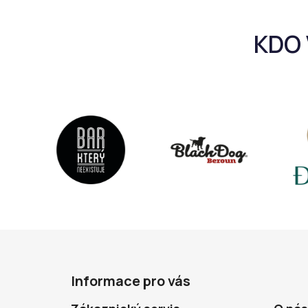
Z
á
Informace pro vás
p
a