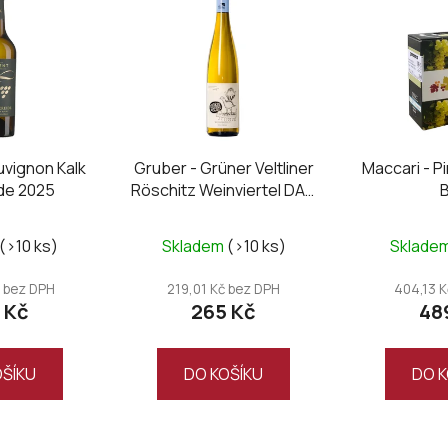
uvignon Kalk
Gruber - Grüner Veltliner
Maccari - Pi
ide 2025
Röschitz Weinviertel DAC
B
2025
(>10 ks)
Skladem
(>10 ks)
Sklade
 bez DPH
219,01 Kč bez DPH
404,13 
 Kč
265 Kč
48
OŠÍKU
DO KOŠÍKU
DO K