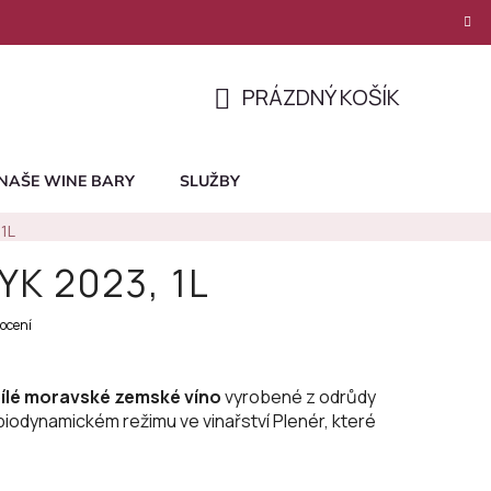
PRÁZDNÝ KOŠÍK
NÁKUPNÍ
KOŠÍK
NAŠE WINE BARY
SLUŽBY
 1L
YK 2023, 1L
ocení
ílé moravské zemské víno
vyrobené z odrůdy
 biodynamickém režimu ve vinařství Plenér, které