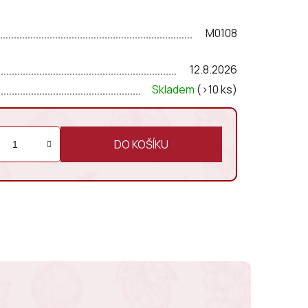
 s lehkou krémovou texturou
, která je
litou
a typickou vůní této odrůdy.
M0108
12.8.2026
Skladem
(>10 ks)
DO KOŠÍKU
E