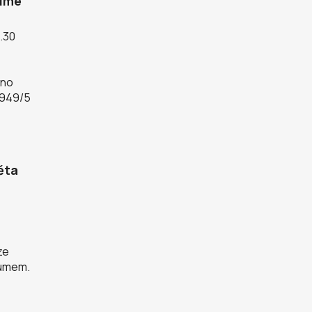
díme
5.30
rno
 949/5
ěta
ze
zumem.