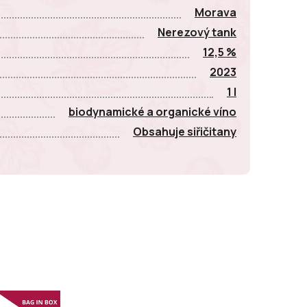
Morava
Nerezový tank
12,5 %
2023
1 l
biodynamické a organické víno
Obsahuje siřičitany