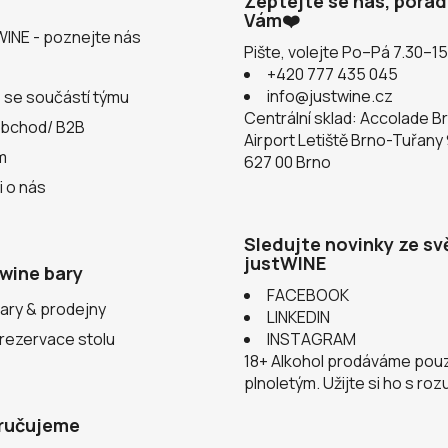
Zeptejte se nás, pora
Vám❤️
WINE - poznejte nás
Pište, volejte Po–Pá 7.30–1
+420 777 435 045
info@justwine.cz
 se součástí týmu
Centrální sklad: Accolade B
obchod/ B2B
Airport Letiště Brno-Tuřany
m
627 00 Brno
i o nás
Sledujte novinky ze sv
justWINE
wine bary
FACEBOOK
ary & prodejny
LINKEDIN
 rezervace stolu
INSTAGRAM
18+ Alkohol prodáváme pou
plnoletým. Užijte si ho s ro
ručujeme