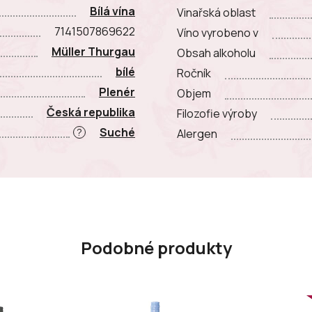
Bílá vína
Vinařská oblast
7141507869622
Víno vyrobeno v
Müller Thurgau
Obsah alkoholu
bílé
Ročník
Plenér
Objem
Česká republika
Filozofie výroby
Suché
?
Alergen
Podobné produkty