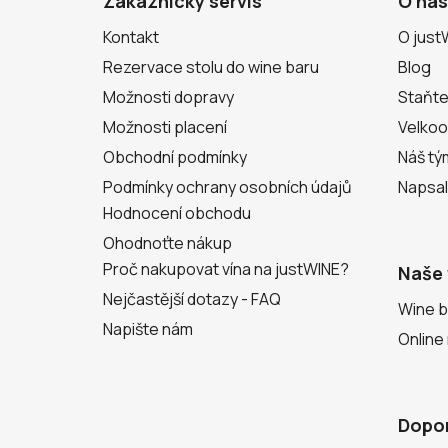
Zákaznický servis
O nás
t
Kontakt
O just
í
Rezervace stolu do wine baru
Blog
Možnosti dopravy
Staňte
Možnosti placení
Velko
Obchodní podmínky
Náš tý
Podmínky ochrany osobních údajů
Napsal
Hodnocení obchodu
Ohodnoťte nákup
Proč nakupovat vína na justWINE?
Naše 
Nejčastější dotazy - FAQ
Wine b
Napište nám
Online
Dopo