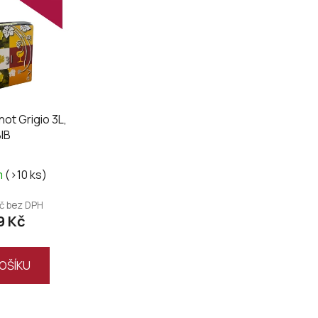
not Grigio 3L,
IB
m
(>10 ks)
Kč bez DPH
9 Kč
OŠÍKU