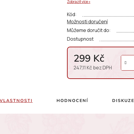
Jeho styl je
svěží, minerální,
Zobrazit více »
5
podpořena pálavskou minera
hvězdiček.
Kód:
Možnosti doručení
Můžeme doručit do:
Dostupnost
299 Kč
247,11 Kč bez DPH
Měrná cena:
VLASTNOSTI
HODNOCENÍ
DISKUZ