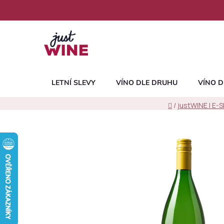
Přejít
na
obsah
LETNÍ SLEVY
VÍNO DLE DRUHU
VÍNO D
Domů
/
justWINE | E-