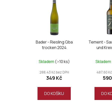
Bader - Riesling Qba
Tement - Sa
trocken 2024
und Kre
Skladem
(>10 ks)
Skladem
288,43 Kč bez DPH
487,60 Kč
349 Kč
590
DO KOŠÍKU
DO K