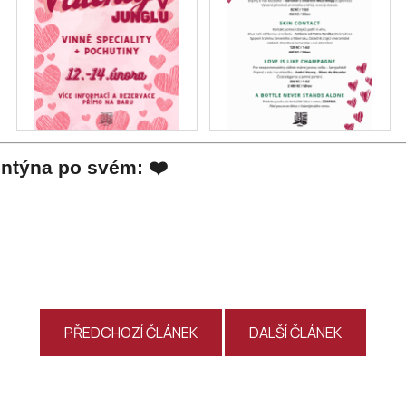
entýna po svém: ❤️
PŘEDCHOZÍ ČLÁNEK
DALŠÍ ČLÁNEK