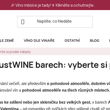
🎉 Víno měsíce je tady!🍷
Klikněte a ochutnejte.
LE ZEMĚ
VÍNO DLE VINAŘE
OSTATNÍ
BLOG
rte si podle nálady
ustWINE barech: vyberte si
rmální večeři, ale především
o pohodové atmosféře, dobrém ví
rování vín a
pohodové atmosféře na třech různých místech.
s ke sdílení nebo jen skleničku bez velkých gest,
v barech
A
y Valentýna
– od romantiky při svíčkách přes sdílené chutě až po 