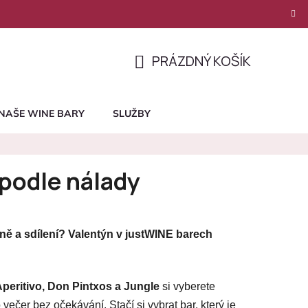
PRÁZDNÝ KOŠÍK
NÁKUPNÍ
KOŠÍK
NAŠE WINE BARY
SLUŽBY
 podle nálady
ně a sdílení?
Valentýn v justWINE barech
peritivo, Don Pintxos a Jungle
si vyberete
večer bez očekávání. Stačí si vybrat bar, který je