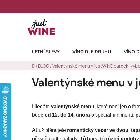
Přejít
na
obsah
LETNÍ SLEVY
VÍNO DLE DRUHU
VÍNO D
Domů
/
BLOG
/
Valentýnské menu v justWINE barech: vybe
Valentýnské menu v j
Hledáte
valentýnské menu
, které není jen o fo
bude
od 12. do 14. února
o speciálním menu, pá
Ať už plánujete
romantický večer ve dvou
,
tapa
přesně podle nálady.
Tři bary, tři různé podob