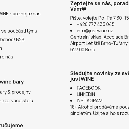
Zeptejte se nás, pora
Vám❤️
WINE - poznejte nás
Pište, volejte Po–Pá 7.30–1
+420 777 435 045
info@justwine.cz
 se součástí týmu
Centrální sklad: Accolade B
obchod/ B2B
Airport Letiště Brno-Tuřany
m
627 00 Brno
i o nás
Sledujte novinky ze sv
justWINE
wine bary
FACEBOOK
ary & prodejny
LINKEDIN
 rezervace stolu
INSTAGRAM
18+ Alkohol prodáváme pou
plnoletým. Užijte si ho s ro
ručujeme