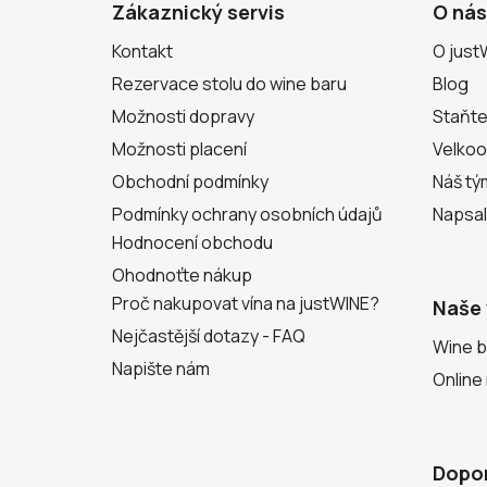
a
Zákaznický servis
O nás
t
Kontakt
O just
í
Rezervace stolu do wine baru
Blog
Možnosti dopravy
Staňte
Možnosti placení
Velko
Obchodní podmínky
Náš tý
Podmínky ochrany osobních údajů
Napsal
Hodnocení obchodu
Ohodnoťte nákup
Proč nakupovat vína na justWINE?
Naše 
Nejčastější dotazy - FAQ
Wine b
Napište nám
Online
Dopo