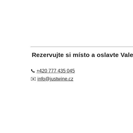
Rezervujte si místo a oslavte Val
📞
+420 777 435 045
✉️
info@justwine.cz