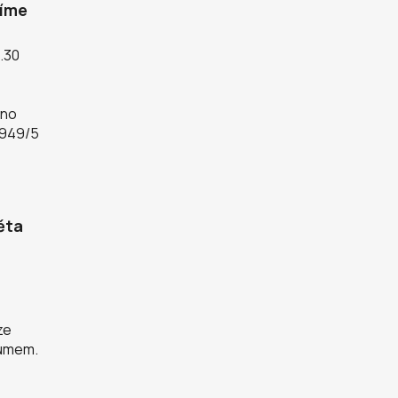
díme
5.30
rno
 949/5
ěta
ze
zumem.