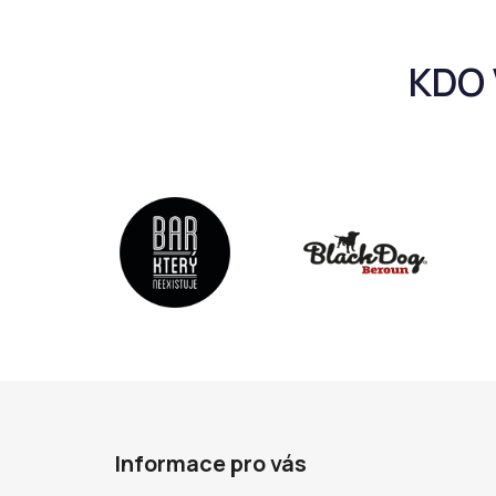
Z
á
Informace pro vás
p