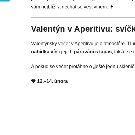
vám nejblíž, a nechat se vést vínem. 🍷
Valentýn v Aperitivu: svíč
Valentýnský večer v Aperitivu je o atmosféře. Tlu
nabídka vín
i jejich
párování s tapas
, takže se
A pokud se večer protáhne o „ještě jednu sklenič
💗 12.–14. února