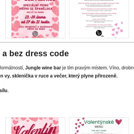
u a bez dress code
formálností,
Jungle wine bar
je tím pravým místem. Víno, drob
n vy, sklenička v ruce a večer, který plyne přirozeně.
sílu
.