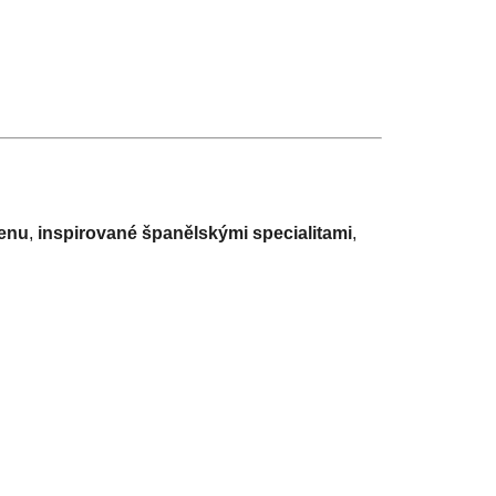
menu
,
inspirované španělskými specialitami
,