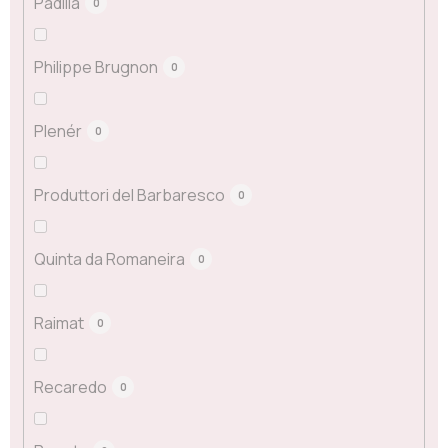
Padilla
0
Philippe Brugnon
0
Plenér
0
Produttori del Barbaresco
0
Quinta da Romaneira
0
Raimat
0
Recaredo
0