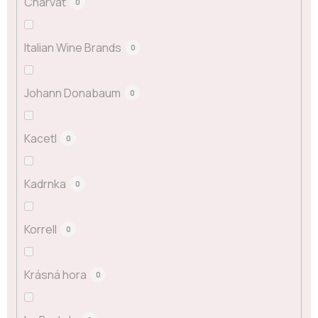
Charvát
0
Italian Wine Brands
0
Johann Donabaum
0
Kacetl
0
Kadrnka
0
Korrell
0
Krásná hora
0