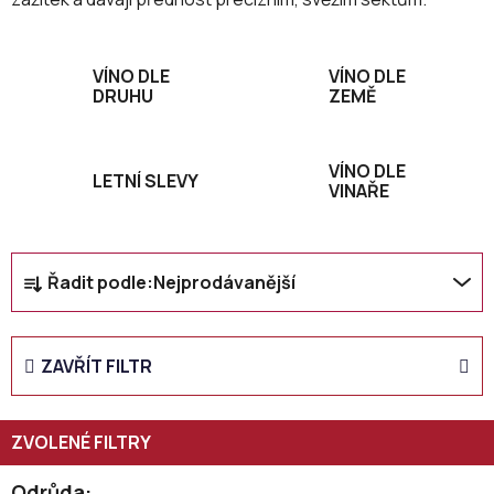
VÍNO DLE
VÍNO DLE
DRUHU
ZEMĚ
VÍNO DLE
LETNÍ SLEVY
VINAŘE
Ř
Řadit podle:
Nejprodávanější
a
z
e
ZAVŘÍT FILTR
n
í
p
r
Odrůda