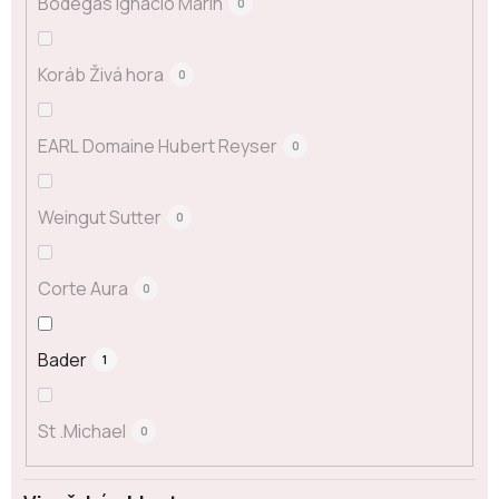
Bodegas Ignacio Marín
0
Koráb Živá hora
0
EARL Domaine Hubert Reyser
0
Weingut Sutter
0
Corte Aura
0
Bader
1
St .Michael
0