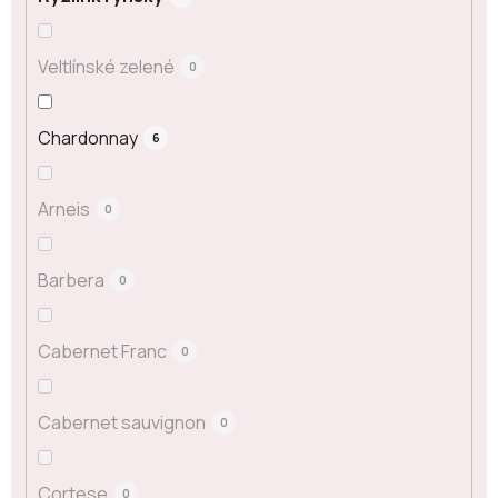
Veltlínské zelené
0
Chardonnay
6
Arneis
0
Barbera
0
Cabernet Franc
0
Cabernet sauvignon
0
Cortese
0