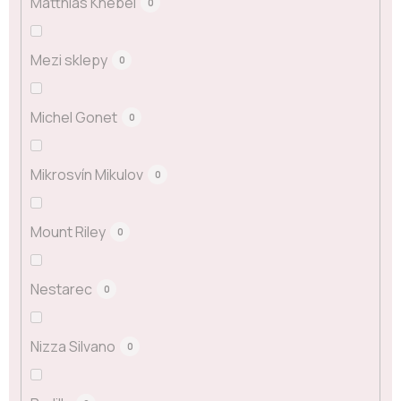
Matthias Knebel
0
Mezi sklepy
0
Michel Gonet
0
Mikrosvín Mikulov
0
Mount Riley
0
Nestarec
0
Nizza Silvano
0