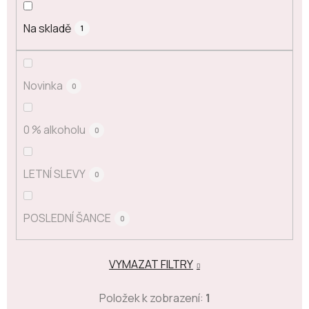
Na skladě
1
Novinka
0
0 % alkoholu
0
LETNÍ SLEVY
0
POSLEDNÍ ŠANCE
0
VYMAZAT FILTRY
Položek k zobrazení:
1