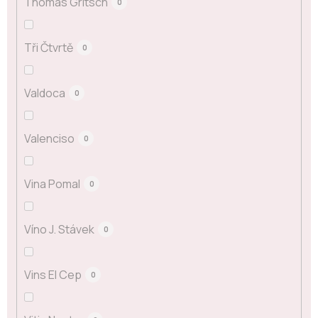
Thomas Gritsch
0
Tři Čtvrtě
0
Valdoca
0
Valenciso
0
Vina Pomal
0
Víno J. Stávek
0
Vins El Cep
0