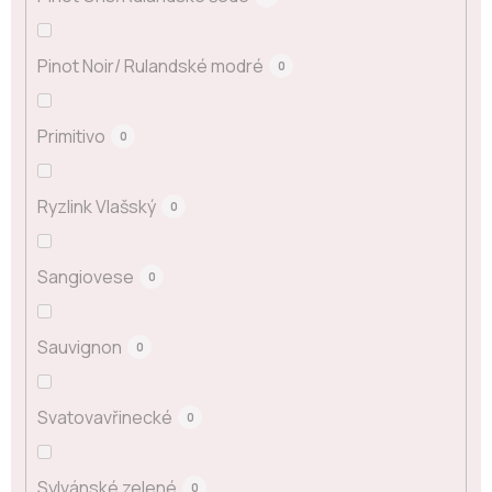
Pinot Noir/ Rulandské modré
0
Primitivo
0
Ryzlink Vlašský
0
Sangiovese
0
Sauvignon
0
Svatovavřinecké
0
Sylvánské zelené
0