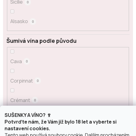
Sicílie
0
Alsasko
0
Šumivá vína podle původu
Cava
0
Corpinnat
0
Crémant
0
SUŠENKY A VÍNO? 🍷
Franciacorta
0
Potvrďte nám, že Vám již bylo 18 let a vyberte si
nastavení cookies.
Tento web používá soubory cookie. Dalším procházením