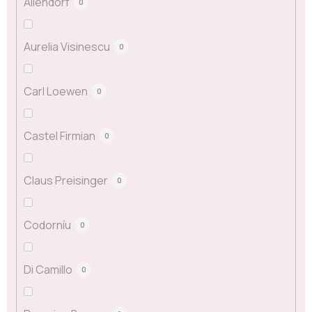
Allendorf
0
Aurelia Visinescu
0
Carl Loewen
0
Castel Firmian
0
Claus Preisinger
0
Codorníu
0
Di Camillo
0