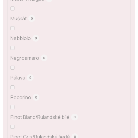
Muškát
0
Nebbiolo
0
Negroamaro
0
Pálava
0
Pecorino
0
Pinot Blanc/Rulandské bílé
0
Pinot Gris/Rulandské šedé
0