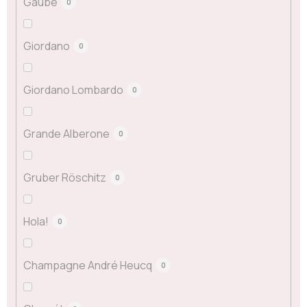
Gaube
0
Giordano
0
Giordano Lombardo
0
Grande Alberone
0
Gruber Röschitz
0
Hola!
0
Champagne André Heucq
0