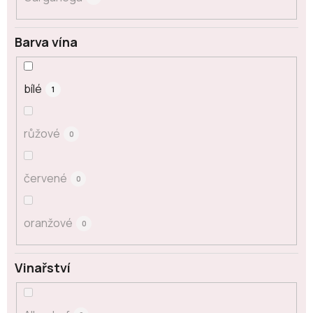
Barva vína
bílé
1
růžové
0
červené
0
oranžové
0
Vinařství