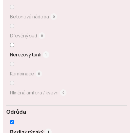
Betonová nádoba
0
Dřevěný sud
0
Nerezový tank
1
Kombinace
0
Hliněná amfora / kvevri
0
Odrůda
Ryzlink rýnský
1