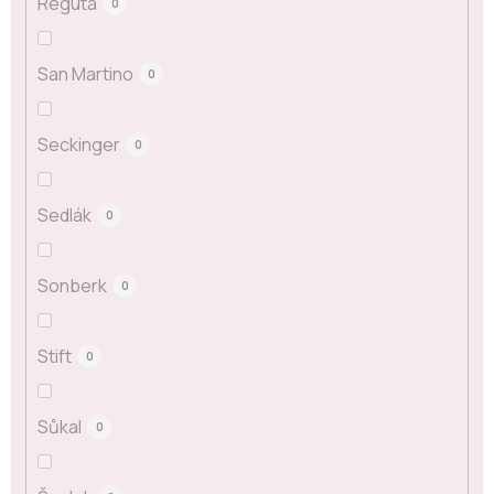
Reguta
0
San Martino
0
Seckinger
0
Sedlák
0
Sonberk
0
Stift
0
Sůkal
0