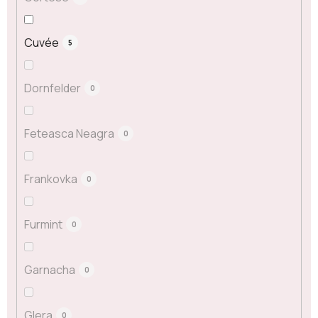
Cuvée
5
Dornfelder
0
Feteasca Neagra
0
Frankovka
0
Furmint
0
Garnacha
0
Glera
0