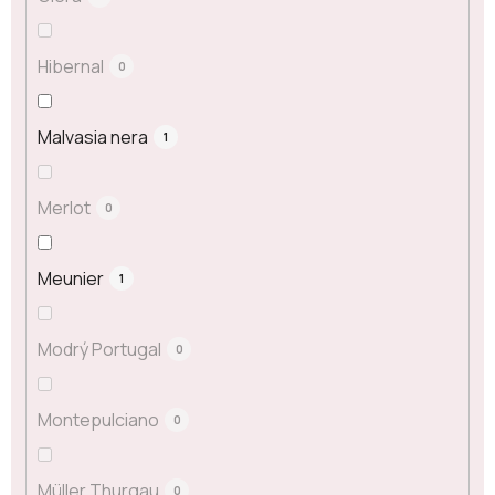
Hibernal
0
Malvasia nera
1
Merlot
0
Meunier
1
Modrý Portugal
0
Montepulciano
0
Müller Thurgau
0