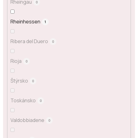
Rheingau
0
Rheinhessen
1
Ribera del Duero
0
Rioja
0
Štýrsko
0
Toskánsko
0
Valdobbiadene
0