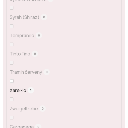
Syrah (Shiraz)
0
Tempranillo
0
Tinto Fino
0
Tramín červený
0
Xarel-lo
1
Zweigeltrebe
0
Garganega
0