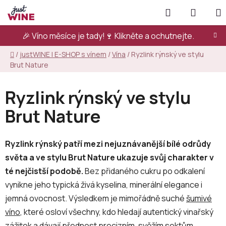
Přejít
Hledat
NÁKUP
na
KOŠÍK
obsah
🎉 Víno měsíce je tady!🍷
Klikněte a ochutnejte.
Domů
/
justWINE | E-SHOP s vínem
/
Vína
/
Ryzlink rýnský ve stylu
Brut Nature
Ryzlink rýnský ve stylu
Brut Nature
Ryzlink rýnský patří mezi nejuznávanější bílé odrůdy
světa a ve stylu Brut Nature ukazuje svůj charakter v
té nejčistší podobě.
Bez přidaného cukru po odkalení
vynikne jeho typická živá kyselina, minerální elegance i
jemná ovocnost. Výsledkem je mimořádně suché
šumivé
víno
, které osloví všechny, kdo hledají autentický vinařský
zážitek a dávají přednost precizním, svěžím sektům.