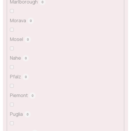
Marlborough
0
Morava
0
Mosel
0
Nahe
0
Pfalz
0
Piemont
0
Puglia
0