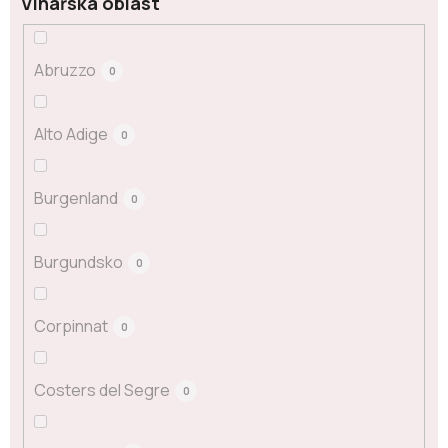
Vinařská oblast
Abruzzo
0
Alto Adige
0
Burgenland
0
Burgundsko
0
Corpinnat
0
Costers del Segre
0