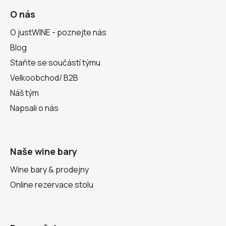
O nás
O justWINE - poznejte nás
Blog
Staňte se součástí týmu
Velkoobchod/ B2B
Náš tým
Napsali o nás
Naše wine bary
Wine bary & prodejny
Online rezervace stolu