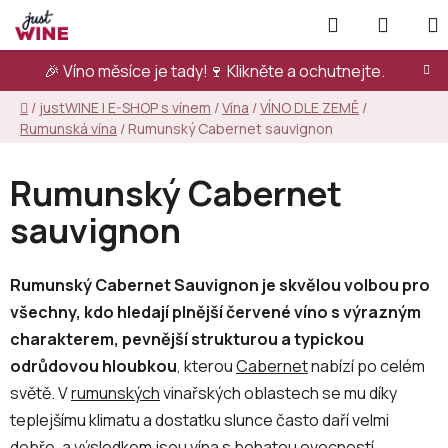
Přejít
Hledat
NÁKUP
na
KOŠÍK
obsah
🎉 Víno měsíce je tady!🍷
Klikněte a ochutnejte.
Domů
/
justWINE | E-SHOP s vínem
/
Vína
/
VÍNO DLE ZEMĚ
/
Rumunská vína
/
Rumunský Cabernet sauvignon
Rumunský Cabernet
sauvignon
Rumunský Cabernet Sauvignon je skvělou volbou pro
všechny, kdo hledají plnější červené víno s výrazným
charakterem, pevnější strukturou a typickou
odrůdovou hloubkou
, kterou
Cabernet
nabízí po celém
světě. V
rumunských
vinařských oblastech se mu díky
teplejšímu klimatu a dostatku slunce často daří velmi
dobře, a výsledkem jsou vína s bohatou ovocností,