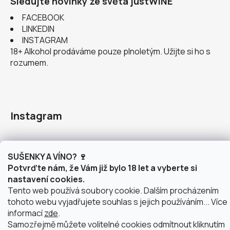
Sledujte novinky ze světa justWINE
FACEBOOK
LINKEDIN
INSTAGRAM
18+ Alkohol prodáváme pouze plnoletým. Užijte si ho s
rozumem.
Instagram
SUŠENKY A VÍNO? 🍷
Potvrďte nám, že Vám již bylo 18 let a vyberte si
nastavení cookies.
doprava po Brně
2 výdejní místa v Brně
Tento web používá soubory cookie. Dalším procházením
tohoto webu vyjadřujete souhlas s jejich používáním... Více
informací
zde
.
Samozřejmě můžete volitelné cookies odmítnout kliknutím