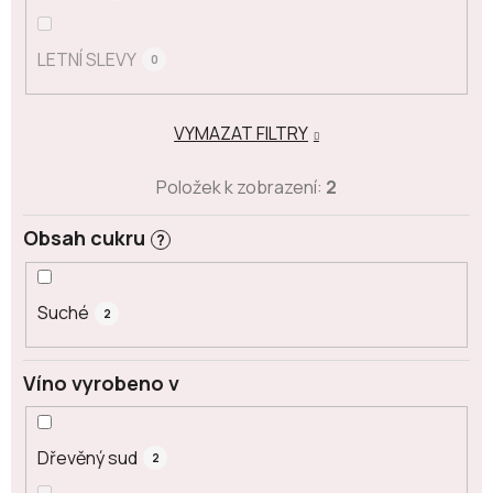
LETNÍ SLEVY
0
VYMAZAT FILTRY
Položek k zobrazení:
2
Obsah cukru
?
Suché
2
Víno vyrobeno v
Dřevěný sud
2