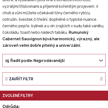
vyzrálými tříslovinami a příjemně kořenitým projevem. V
chuti a vůni můžete očekávat tóny černého rybízu,
ostružin, švestek či třešní, doplněné o typické nuance
černého pepře, bylinek a u vín zrajících v sudu také vanilku,
čokoládu, toast nebo nádech tabáku.
Rumunský
Cabernet Sauvignon bývá harmonický, výrazný, ale
zároveň velmi dobře pitelný a univerzální.
Ř
Řadit podle:
Nejprodávanější
a
z
e
ZAVŘÍT FILTR
n
í
p
r
o
Odrůda