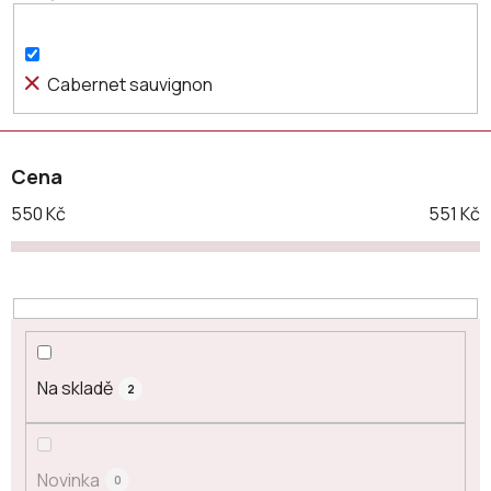
d
u
k
Cabernet sauvignon
t
ů
Cena
550
Kč
551
Kč
Na skladě
2
Novinka
0