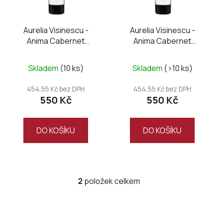
p
r
o
Aurelia Visinescu -
Aurelia Visinescu -
Anima Cabernet
Anima Cabernet
d
Sauvignon 2016
Sauvignon 2017
u
k
Skladem
(10 ks)
Skladem
(>10 ks)
t
454,55 Kč bez DPH
454,55 Kč bez DPH
ů
550 Kč
550 Kč
DO KOŠÍKU
DO KOŠÍKU
2
položek celkem
O
v
l
á