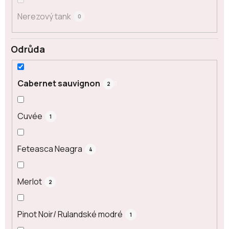
Nerezový tank
0
Odrůda
Cabernet sauvignon
2
Cuvée
1
Feteasca Neagra
4
Merlot
2
Pinot Noir/ Rulandské modré
1