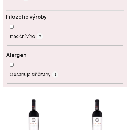
Filozofie výroby
tradiční víno
2
Alergen
Obsahuje siřičitany
2
V
ý
p
i
s