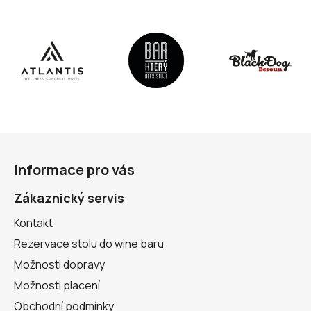
Z
á
Informace pro vás
p
a
Zákaznický servis
t
Kontakt
í
Rezervace stolu do wine baru
Možnosti dopravy
Možnosti placení
Obchodní podmínky