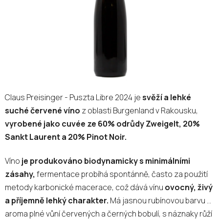
Claus Preisinger - Puszta Libre 2024 je
svěží a lehké
suché červené víno
z oblasti Burgenland v Rakousku,
vyrobené jako cuvée ze 60% odrůdy Zweigelt, 20%
Sankt Laurent a 20% Pinot Noir.
Víno
je produkováno biodynamicky s minimálními
zásahy,
fermentace probíhá spontánně, často za použití
metody karbonické macerace, což dává vínu
ovocný, živý
a příjemně lehký charakter.
Má jasnou rubínovou barvu a
aroma plné vůní červených a černých bobulí, s náznaky růží