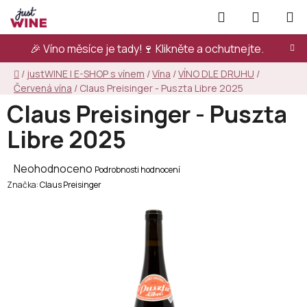
Přejít
Hledat
NÁKUPN
na
KOŠÍK
obsah
🎉 Víno měsíce je tady!🍷
Klikněte a ochutnejte.
Domů
/
justWINE | E-SHOP s vínem
/
Vína
/
VÍNO DLE DRUHU
/
Červená vína
/
Claus Preisinger - Puszta Libre 2025
Claus Preisinger - Puszta
Libre 2025
Průměrné
Neohodnoceno
Podrobnosti hodnocení
Značka:
hodnocení
Claus Preisinger
produktu
je
0,0
z
5
hvězdiček.