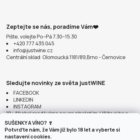
Zeptejte se nás, poradíme Vám❤️
Pište, volejte Po–Pá 7.30–15.30
+420 777 435 045
info@justwine.cz
Centrální sklad: Olomoucká 1181/89,Brno - Černovice
Sledujte novinky ze světa justWINE
FACEBOOK
LINKEDIN
INSTAGRAM
18+ Alkohol prodáváme pouze plnoletým. Užijte si ho s
rozumem.
SUŠENKY A VÍNO? 🍷
Potvrďte nám, že Vám již bylo 18 let a vyberte si
nastavení cookies.