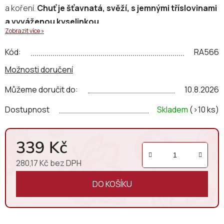
a koření.
Chuť je šťavnatá, svěží, s jemnými tříslovinami
a vyváženou kyselinkou.
Zobrazit více »
Kód:
RA566
Možnosti doručení
Můžeme doručit do:
10.8.2026
Dostupnost
Skladem
(>10 ks)
339 Kč
280,17 Kč bez DPH
Měrná cena:
DO KOŠÍKU