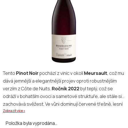
5
hvězdiček.
Tento
Pinot Noir
pochází z vinic v okolí
Meursault
, což mu
dává jemnější a elegantnější projev oproti robustnějším
verzím z Côte de Nuits.
Ročník 2022
byl teplý, což se
odráží v bohatším ovoci a sametové struktuře, ale stále si
zachovává svěžest. Ve vůni dominují červené třešně, lesní
Zobrazit více »
jahody a jemná kořenitost, v chuti se objevuje šťavnaté
ovoce, lehké třísloviny a minerální podtón, typický pro
Položka byla vyprodána…
zdejší vápencové půdy. Nepřeextrahovaný, krásně pitelný