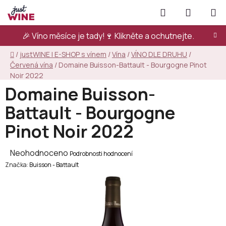
Přejít
Hledat
NÁKUPN
na
KOŠÍK
obsah
🎉 Víno měsíce je tady!🍷
Klikněte a ochutnejte.
Domů
/
justWINE | E-SHOP s vínem
/
Vína
/
VÍNO DLE DRUHU
/
Červená vína
/
Domaine Buisson-Battault - Bourgogne Pinot
Noir 2022
Domaine Buisson-
Battault - Bourgogne
Pinot Noir 2022
Průměrné
Neohodnoceno
Podrobnosti hodnocení
Značka:
hodnocení
Buisson - Battault
produktu
je
0,0
z