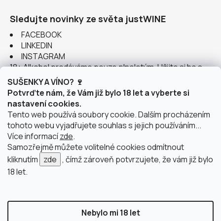
Sledujte novinky ze světa justWINE
FACEBOOK
LINKEDIN
INSTAGRAM
18+ Alkohol prodáváme pouze plnoletým. Užijte si ho s
rozumem.
SUŠENKY A VÍNO? 🍷
Potvrďte nám, že Vám již bylo 18 let a vyberte si
nastavení cookies.
Tento web používá soubory cookie. Dalším procházením
tohoto webu vyjadřujete souhlas s jejich používáním...
Instagram
Více informací
zde
.
Samozřejmě můžete volitelné cookies odmítnout
kliknutím
zde
, čímž zároveň potvrzujete, že vám již bylo
18 let.
doprava po Brně
2 výdejní místa v Brně
Nebylo mi 18 let