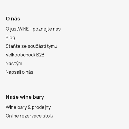
O nás
O justWINE - poznejte nás
Blog
Staňte se součástí týmu
Velkoobchod/ B2B
Náš tým
Napsali o nás
Naše wine bary
Wine bary & prodejny
Online rezervace stolu