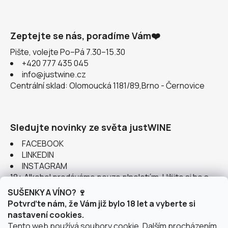
Zeptejte se nás, poradíme Vám❤️
Pište, volejte Po–Pá 7.30–15.30
+420 777 435 045
info@justwine.cz
Centrální sklad: Olomoucká 1181/89,Brno - Černovice
Sledujte novinky ze světa justWINE
FACEBOOK
LINKEDIN
INSTAGRAM
18+ Alkohol prodáváme pouze plnoletým. Užijte si ho s
rozumem.
SUŠENKY A VÍNO? 🍷
Potvrďte nám, že Vám již bylo 18 let a vyberte si
nastavení cookies.
Tento web používá soubory cookie. Dalším procházením