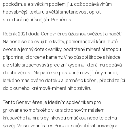
podložím, ale s větším podílem jílu, což dodává vínům
hedvábnější texturu a větší smetanovost oproti
strukturálně přísnějším Perrières.
Ročník 2021 dodal Genevrières úžasnou svěžest a napětí.
Na nose se objevují bílé květy, pomerančová kůra, žluté
ovoce a jemný dotek vanilky, podtržený minerální stopou
připomínající drcené kameny. Víno působí široce a hladce,
ale stále si zachovává precizní kyselinu, která mu dodává
dlouhověkost. Na patře se postupně rozvíjí tóny mandlí,
lehkého máslového doteku a jemného koření, přecházející
do dlouhého, krémově-minerálního závěru.
Tento Genevrières je ideálním společníkem pro
grilovaného mořského vlka s citronovým máslem,
křupavého humra s bylinkovou omáčkou nebo telecí na
šalvěji. Ve srovnání s Les Poruzots působí rafinovaněji a