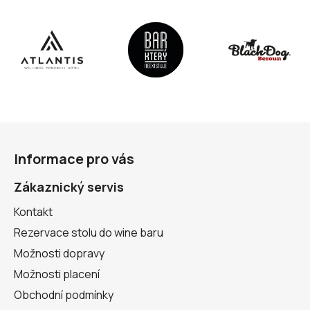
Z
á
Informace pro vás
p
a
Zákaznický servis
t
Kontakt
í
Rezervace stolu do wine baru
Možnosti dopravy
Možnosti placení
Obchodní podmínky