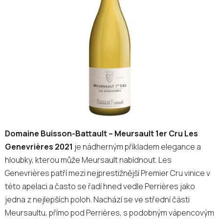
z
5
hvězdiček.
Domaine Buisson-Battault – Meursault 1er Cru Les
Genevrières 2021
je nádherným příkladem elegance a
hloubky, kterou může Meursault nabídnout. Les
Genevrières patří mezi nejprestižnější Premier Cru vinice v
této apelaci a často se řadí hned vedle Perrières jako
jedna z nejlepších poloh. Nachází se ve střední části
Meursaultu, přímo pod Perrières, s podobným vápencovým