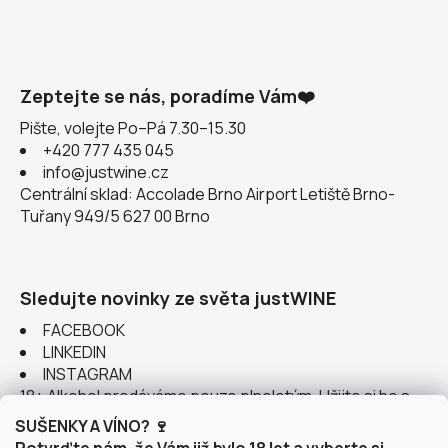
Zeptejte se nás, poradíme Vám❤️
Pište, volejte Po–Pá 7.30–15.30
+420 777 435 045
info@justwine.cz
Centrální sklad: Accolade Brno Airport Letiště Brno-
Tuřany 949/5 627 00 Brno
Sledujte novinky ze světa justWINE
FACEBOOK
LINKEDIN
INSTAGRAM
18+ Alkohol prodáváme pouze plnoletým. Užijte si ho s
rozumem.
SUŠENKY A VÍNO? 🍷