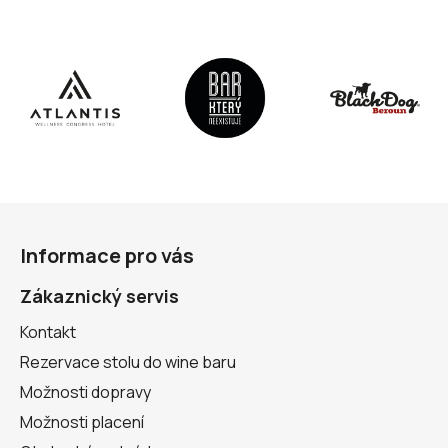
Z
á
Informace pro vás
p
a
Zákaznický servis
t
Kontakt
í
Rezervace stolu do wine baru
Možnosti dopravy
Možnosti placení