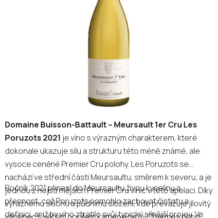
5
hvězdiček.
Domaine Buisson-Battault – Meursault 1er Cru Les
Poruzots 2021
je víno s výrazným charakterem, které
dokonale ukazuje sílu a strukturu této méně známé, ale
vysoce ceněné Premier Cru polohy. Les Poruzots se
nachází ve střední části Meursaultu, směrem k severu, a je
Ročník 2021 přinesl do Meursaultu živou kyselinu a
jednou z nejstrmějších Premier Cru vinic v této apelaci. Díky
přesnost, což Poruzots pomohlo zachovat čistotu a
výraznému sklonu a půdnímu složení, kde převažuje jílovitý
definici, aniž by víno ztratilo svůj typický silnější projev. Ve
vápenec s větším podílem kamene než v Charmes nebo