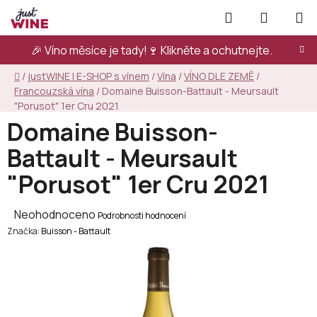
Přejít
Hledat
NÁKUPN
na
KOŠÍK
obsah
🎉 Víno měsíce je tady!🍷
Klikněte a ochutnejte.
Domů
/
justWINE | E-SHOP s vínem
/
Vína
/
VÍNO DLE ZEMĚ
/
Francouzská vína
/
Domaine Buisson-Battault - Meursault
"Porusot" 1er Cru 2021
Domaine Buisson-
Battault - Meursault
"Porusot" 1er Cru 2021
Průměrné
Neohodnoceno
Podrobnosti hodnocení
Značka:
hodnocení
Buisson - Battault
produktu
je
0,0
z