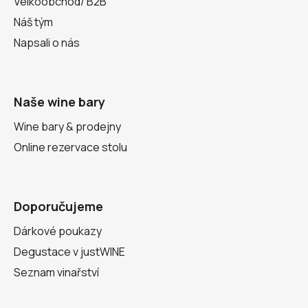
Velkoobchod/ B2B
Náš tým
Napsali o nás
Naše wine bary
Wine bary & prodejny
Online rezervace stolu
Doporučujeme
Dárkové poukazy
Degustace v justWINE
Seznam vinařství