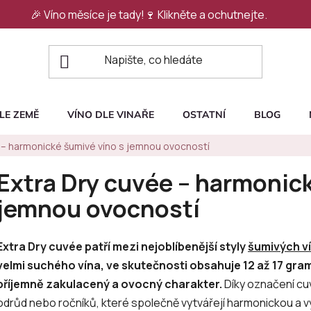
🎉 Víno měsíce je tady!🍷
Klikněte a ochutnejte.
LE ZEMĚ
VÍNO DLE VINAŘE
OSTATNÍ
BLOG
 – harmonické šumivé víno s jemnou ovocností
Extra Dry cuvée – harmonic
jemnou ovocností
Extra Dry cuvée patří mezi nejoblíbenější styly
šumivých v
velmi suchého vína, ve skutečnosti obsahuje 12 až 17 gra
příjemně zakulacený a ovocný charakter.
Díky označení cuv
odrůd nebo ročníků, které společně vytvářejí harmonickou a 