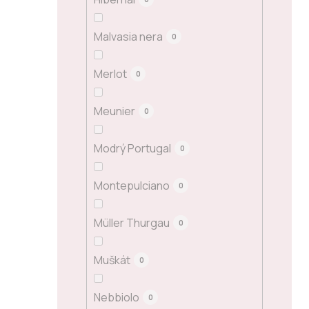
Malvasia nera
0
Merlot
0
Meunier
0
Modrý Portugal
0
Montepulciano
0
Müller Thurgau
0
Muškát
0
Nebbiolo
0