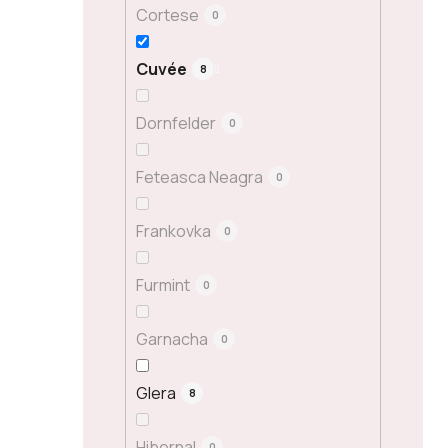
Cortese
0
Cuvée
8
Dornfelder
0
Feteasca Neagra
0
Frankovka
0
Furmint
0
Garnacha
0
Glera
8
Hibernal
0