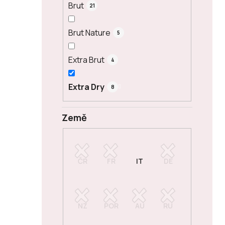
Brut
21
Brut Nature
5
Extra Brut
4
Extra Dry
8
Země