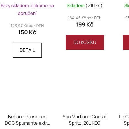
u
Brzy skladem, čekáme na
Skladem
(>10 ks)
S
k
doručení
t
164,46 Kč bez DPH
1
ů
199 Kč
123,97 Kč bez DPH
150 Kč
DO KOŠÍKU
DETAIL
Bellino - Prosecco
San Martino - Coctail
Le C
DOC Spumante extra
Spritz, 20L KEG
S