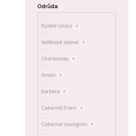
Odrůda
Ryzlink rýnský
0
Veltlínské zelené
0
Chardonnay
0
Arneis
0
Barbera
0
Cabernet Franc
0
Cabernet sauvignon
0