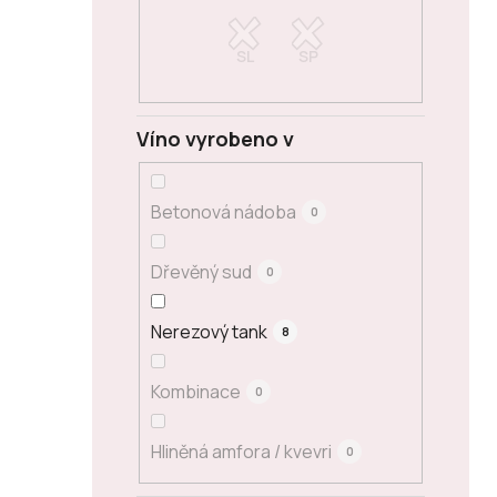
Víno vyrobeno v
Betonová nádoba
0
Dřevěný sud
0
Nerezový tank
8
Kombinace
0
Hliněná amfora / kvevri
0