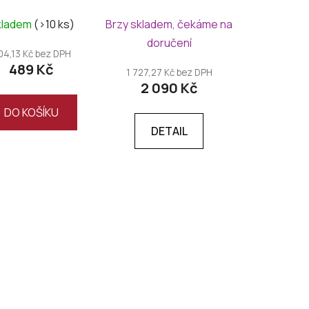
tra dry, Magnum
plast
kladem
(>10 ks)
Brzy skladem, čekáme na
doručení
04,13 Kč bez DPH
489 Kč
1 727,27 Kč bez DPH
2 090 Kč
DO KOŠÍKU
DETAIL