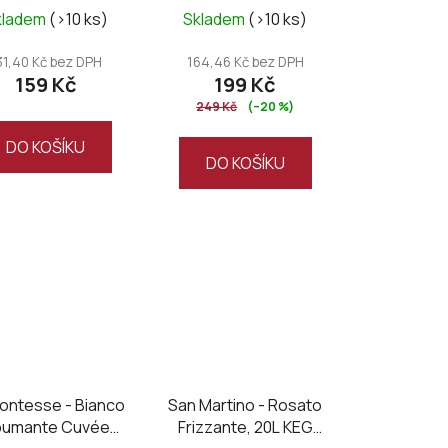
t
kladem
(>10 ks)
Skladem
(>10 ks)
ů
31,40 Kč bez DPH
164,46 Kč bez DPH
159 Kč
199 Kč
249 Kč
(–20 %)
DO KOŠÍKU
DO KOŠÍKU
ontesse - Bianco
San Martino - Rosato
pumante Cuvée
Frizzante, 20L KEG