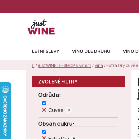
Přejít
na
obsah
LETNÍ SLEVY
VÍNO DLE DRUHU
VÍNO D
Domů
/
justWINE | E-SHOP s vínem
/
Vína
/
Extra Dry cuvée
P
o
s
Odrůda
t
r
Cuvée
8
a
n
Obsah cukru
n
í
Extra Dry
8