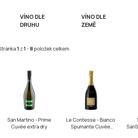
VÍNO DLE
VÍNO DLE
DRUHU
ZEMĚ
Stránka
1
z
1
-
8
položek celkem
V
ý
p
i
s
p
r
San Martino - Prime
Le Contesse - Bianco
o
Cuvée extra dry
Spumante Cuvée
SanSp
d
Extra Dry