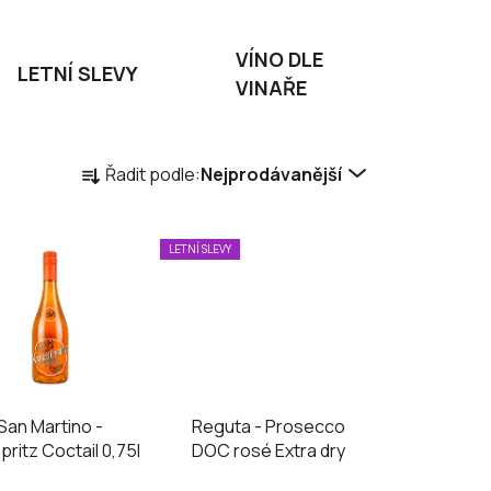
VÍNO DLE
LETNÍ SLEVY
VINAŘE
Ř
Řadit podle:
Nejprodávanější
a
z
e
LETNÍ SLEVY
n
í
p
r
o
d
San Martino -
Reguta - Prosecco
u
ritz Coctail 0,75l
DOC rosé Extra dry
k