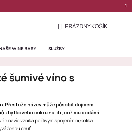
PRÁZDNÝ KOŠÍK
NÁKUPNÍ
KOŠÍK
NAŠE WINE BARY
SLUŽBY
ké šumivé víno s
ín
. Přestože název může působit dojmem
mů zbytkového cukru na litr, což mu dodává
ée navíc vzniká pečlivým spojením několika
vyváženou chuť.