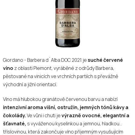
Giordano - Barbera d´Alba DOC 2021 je
suché červené
víno
z oblasti Piemont, vyráběné z odrůdy Barbera,
pěstované na vinicích ve vrchních partiích s převážně
východní a jižní orientací.
Víno má hlubokou granátově červenou barvu a nabízí
intenzivní aroma višní, ostružin, jemných tónů kávy a
čokolády.
Ve vůni i chuti je
výrazně ovocné, elegantní a
šťavnaté,
s vyváženou kyselinkou a jemnou, hladkou
tříslovinou, která zakončuje víno příjemným vysušujícím