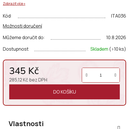
Zobrazit více »
dojmem.
Kód:
ITA036
Možnosti doručení
Můžeme doručit do:
10.8.2026
Dostupnost
Skladem
(>10 ks)
345 Kč
285,12 Kč bez DPH
Měrná cena:
DO KOŠÍKU
Vlastnosti