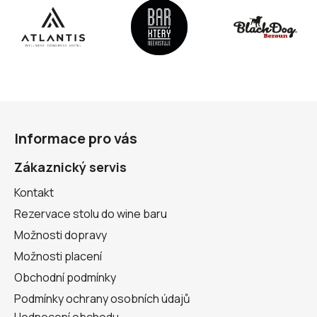
Z
á
Informace pro vás
p
a
Zákaznický servis
t
Kontakt
í
Rezervace stolu do wine baru
Možnosti dopravy
Možnosti placení
Obchodní podmínky
Podmínky ochrany osobních údajů
Hodnocení obchodu