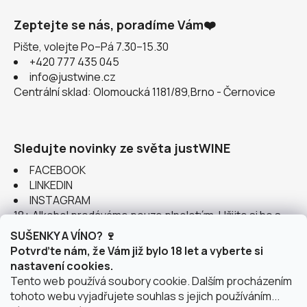
Zeptejte se nás, poradíme Vám❤️
Pište, volejte Po–Pá 7.30–15.30
+420 777 435 045
info@justwine.cz
Centrální sklad: Olomoucká 1181/89,Brno - Černovice
Sledujte novinky ze světa justWINE
FACEBOOK
LINKEDIN
INSTAGRAM
18+ Alkohol prodáváme pouze plnoletým. Užijte si ho s
rozumem.
SUŠENKY A VÍNO? 🍷
Potvrďte nám, že Vám již bylo 18 let a vyberte si
nastavení cookies.
Tento web používá soubory cookie. Dalším procházením
tohoto webu vyjadřujete souhlas s jejich používáním...
Instagram