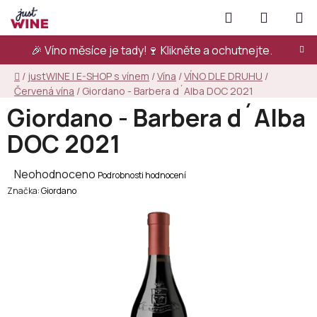
Přejít
Hledat
NÁKUPN
na
KOŠÍK
obsah
🎉 Víno měsíce je tady!🍷
Klikněte a ochutnejte.
Domů
/
justWINE | E-SHOP s vínem
/
Vína
/
VÍNO DLE DRUHU
/
Červená vína
/
Giordano - Barbera d´Alba DOC 2021
Giordano - Barbera d´Alba
DOC 2021
Průměrné
Neohodnoceno
Podrobnosti hodnocení
Značka:
hodnocení
Giordano
produktu
je
0,0
z
5
hvězdiček.