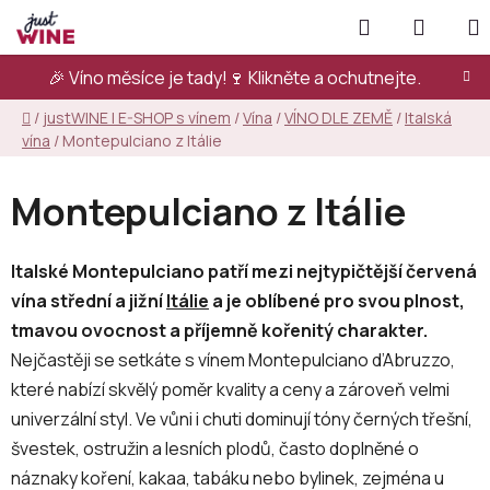
Přejít
Hledat
NÁKUP
na
KOŠÍK
obsah
🎉 Víno měsíce je tady!🍷
Klikněte a ochutnejte.
Domů
/
justWINE | E-SHOP s vínem
/
Vína
/
VÍNO DLE ZEMĚ
/
Italská
vína
/
Montepulciano z Itálie
Montepulciano z Itálie
Italské Montepulciano patří mezi nejtypičtější červená
vína střední a jižní
Itálie
a je oblíbené pro svou plnost,
tmavou ovocnost a příjemně kořenitý charakter.
Nejčastěji se setkáte s vínem Montepulciano d’Abruzzo,
které nabízí skvělý poměr kvality a ceny a zároveň velmi
univerzální styl. Ve vůni i chuti dominují tóny černých třešní,
švestek, ostružin a lesních plodů, často doplněné o
náznaky koření, kakaa, tabáku nebo bylinek, zejména u