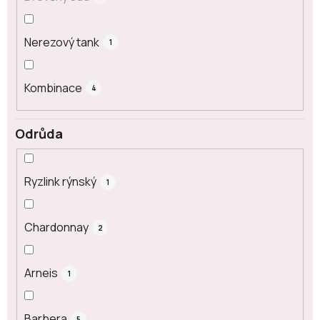
Nerezový tank
1
Kombinace
4
Odrůda
Ryzlink rýnský
1
Chardonnay
2
Arneis
1
Barbera
5