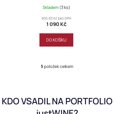
Renascenzia 2020,
Skladem
(3 ks)
Magnum
900,83 Kč bez DPH
1 090 Kč
DO KOŠÍKU
5
položek celkem
O
v
l
á
d
a
c
í
p