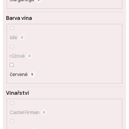
Barva vína
bílé
0
růžové
0
červené
5
Vinařství
Castel Firmian
0