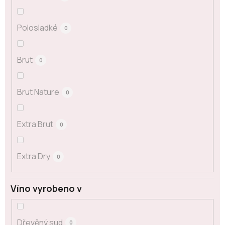
Polosladké
0
Brut
0
Brut Nature
0
Extra Brut
0
Extra Dry
0
Víno vyrobeno v
Dřevěný sud
0