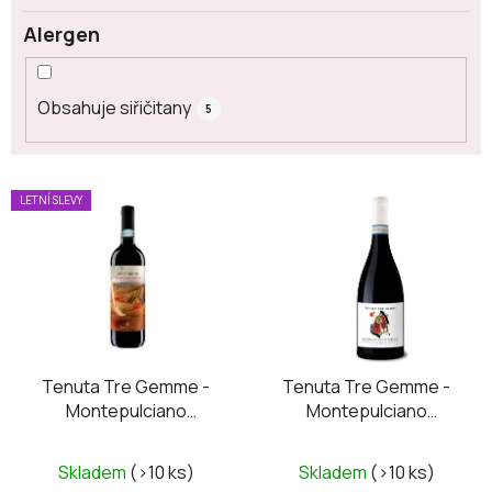
Alergen
Obsahuje siřičitany
5
V
LETNÍ SLEVY
ý
p
i
s
p
r
o
Tenuta Tre Gemme -
Tenuta Tre Gemme -
Montepulciano
Montepulciano
d
D’Abruzzo DOC
D’Abruzzo DOC 2022
u
Santirene 2020
k
Skladem
(>10 ks)
Skladem
(>10 ks)