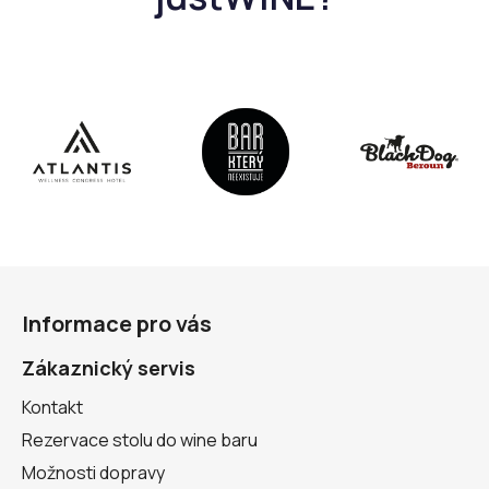
r
v
k
y
v
ý
p
i
s
u
Z
á
Informace pro vás
p
a
Zákaznický servis
t
Kontakt
í
Rezervace stolu do wine baru
Možnosti dopravy