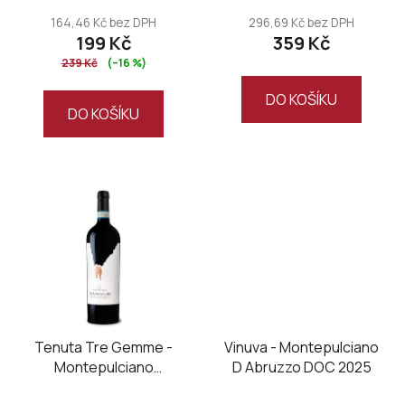
t
164,46 Kč bez DPH
296,69 Kč bez DPH
ů
199 Kč
359 Kč
239 Kč
(–16 %)
DO KOŠÍKU
DO KOŠÍKU
Tenuta Tre Gemme -
Vinuva - Montepulciano
Montepulciano
D Abruzzo DOC 2025
D’Abruzzo DOC