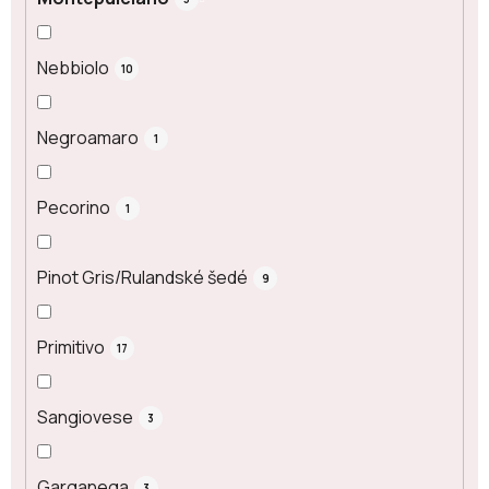
Nebbiolo
10
Negroamaro
1
Pecorino
1
Pinot Gris/Rulandské šedé
9
Primitivo
17
Sangiovese
3
Garganega
3