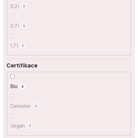
0,2 l
0
0,7 l
0
1,7 l
0
Certifikace
Bio
4
Demeter
0
Vegan
0