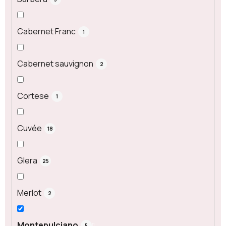
Cabernet Franc
1
Cabernet sauvignon
2
Cortese
1
Cuvée
18
Glera
25
Merlot
2
Montepulciano
5