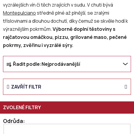
vyzrálejších vín či těch zrajících v sudu. V chuti bývá
Montepulciano
středně plné až plnější, se zralými
tříslovinami a dlouhou dochutí, díky čemuž se skvěle hodí k
výraznějším pokrmům.
Výborně doplní těstoviny s
rajčatovou omáčkou, pizzu, grilované maso, pečené
pokrmy, zvěřinu i vyzrálé sýry.
Ř
Řadit podle:
Nejprodávanější
a
z
e
ZAVŘÍT FILTR
n
í
p
r
o
Odrůda
d