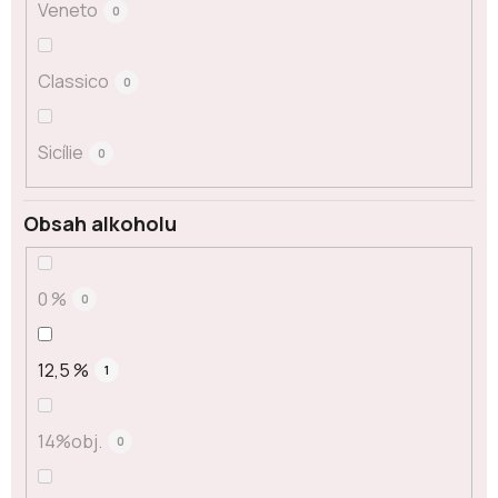
Veneto
0
Classico
0
Sicílie
0
Obsah alkoholu
0 %
0
12,5 %
1
14%obj.
0