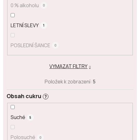
0 % alkoholu
0
LETNÍ SLEVY
1
POSLEDNÍ ŠANCE
0
VYMAZAT FILTRY
Položek k zobrazení:
5
Obsah cukru
?
Suché
5
Polosuché
0