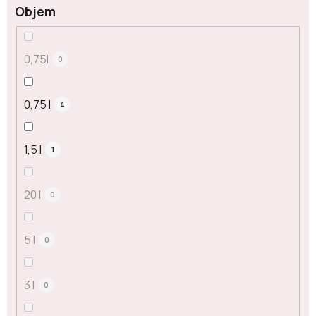
Objem
0,75l
0
0,75 l
4
1,5 l
1
20 l
0
5 l
0
3 l
0