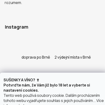
rozumem.
Instagram
doprava po Brně
2 výdejní místa v Brně
SUŠENKY A VÍNO? 🍷
Vytvořil Shoptet
Potvrďte nám, že Vám již bylo 18 let a vyberte si
Copyright 2026
justWINE
. Všechna práva vyhrazena.
nastavení cookies.
Upravit nastavení cookies
Tento web používá soubory cookie. Dalším procházením
tohoto webu vyjadřujete souhlas s jejich používáním... Více