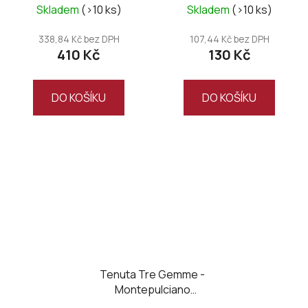
Renascenzia 2020
Skladem
(>10 ks)
Skladem
(>10 ks)
338,84 Kč bez DPH
107,44 Kč bez DPH
410 Kč
130 Kč
DO KOŠÍKU
DO KOŠÍKU
Tenuta Tre Gemme -
Montepulciano
D’Abruzzo DOC