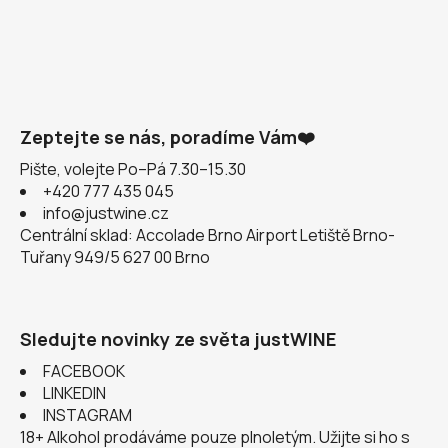
Zeptejte se nás, poradíme Vám❤️
Pište, volejte Po–Pá 7.30–15.30
+420 777 435 045
info@justwine.cz
Centrální sklad: Accolade Brno Airport Letiště Brno-
Tuřany 949/5 627 00 Brno
Sledujte novinky ze světa justWINE
FACEBOOK
LINKEDIN
INSTAGRAM
18+ Alkohol prodáváme pouze plnoletým. Užijte si ho s