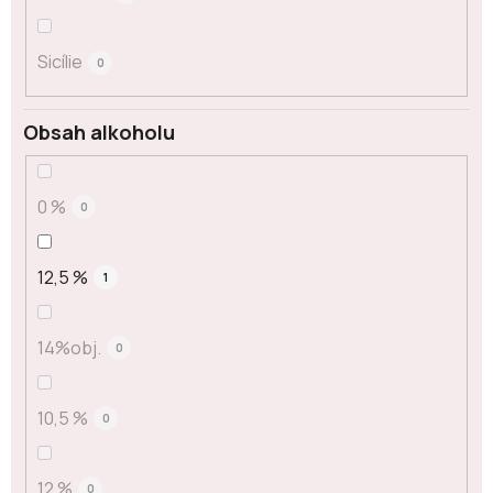
Sicílie
0
Obsah alkoholu
0 %
0
12,5 %
1
14%obj.
0
10,5 %
0
12 %
0