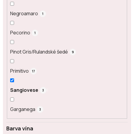
Negroamaro
1
Pecorino
1
Pinot Gris/Rulandské šedé
9
Primitivo
17
Sangiovese
3
Garganega
3
Barva vína