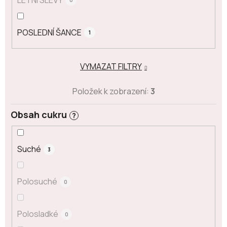
0
POSLEDNÍ ŠANCE
1
VYMAZAT FILTRY
Položek k zobrazení:
3
Obsah cukru
?
Suché
3
Polosuché
0
Polosladké
0