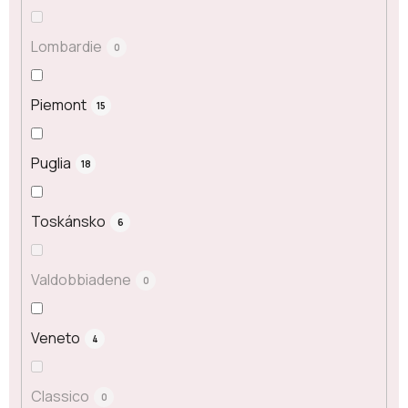
Lombardie
0
Piemont
15
Puglia
18
Toskánsko
6
Valdobbiadene
0
Veneto
4
Classico
0