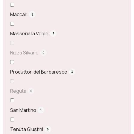
Maccari
2
Masseria la Volpe
7
Nizza Silvano
0
Produttori del Barbaresco
3
Reguta
0
San Martino
1
Tenuta Giustini
5