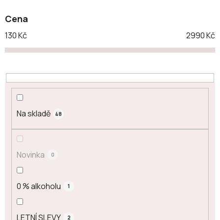
ů
Cena
130
Kč
2990
Kč
Na skladě
48
Novinka
0
0 % alkoholu
1
LETNÍ SLEVY
2