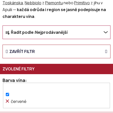
Toskánska
, ­
Nebbiolo
z
Piemontu
nebo
Primitivo
z jihu v
Apulii —
každá odrůda i region se jasně podepisuje na
charakteru vína
.
Ř
Řadit podle:
Nejprodávanější
a
z
e
ZAVŘÍT FILTR
n
í
p
r
o
Barva vína
d
u
k
červené
t