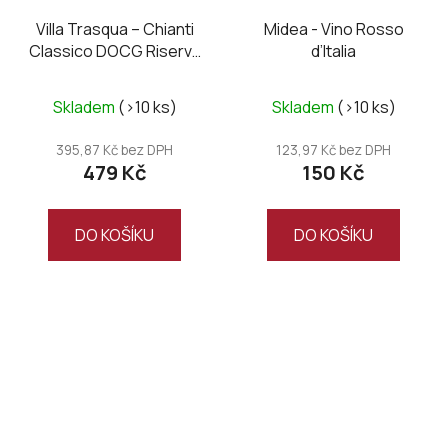
Villa Trasqua – Chianti
Midea - Vino Rosso
Classico DOCG Riserva
d’Italia
Fanatico 2020
Skladem
(>10 ks)
Skladem
(>10 ks)
395,87 Kč bez DPH
123,97 Kč bez DPH
479 Kč
150 Kč
DO KOŠÍKU
DO KOŠÍKU