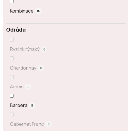
Kombinace
15
Odrůda
Ryzlink rýnský
0
Chardonnay
0
Arneis
0
Barbera
5
Cabernet Franc
0