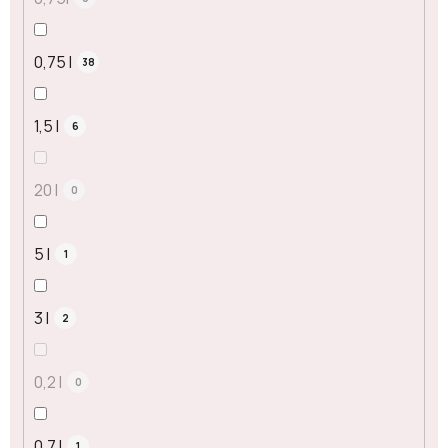
0,75 l
38
1,5 l
6
20 l
0
5 l
1
3 l
2
0,2 l
0
0,7 l
1