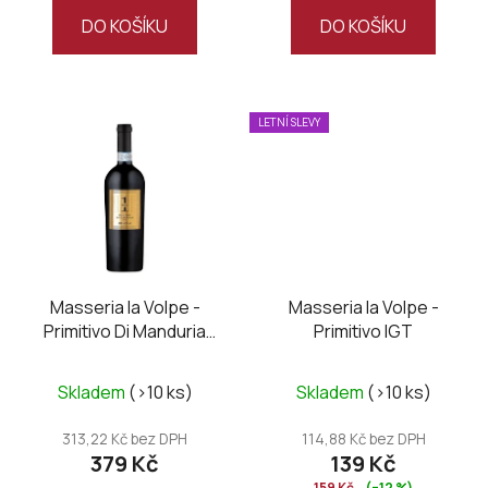
z
z
DO KOŠÍKU
DO KOŠÍKU
5
5
hvězdiček.
hvězdiček.
LETNÍ SLEVY
Masseria la Volpe -
Masseria la Volpe -
Primitivo Di Manduria
Primitivo IGT
DOC UNO Riserva
Průměrné
Skladem
(>10 ks)
Skladem
(>10 ks)
hodnocení
produktu
313,22 Kč bez DPH
114,88 Kč bez DPH
379 Kč
139 Kč
je
159 Kč
(–12 %)