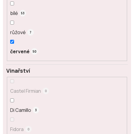
bílé
53
růžové
7
červené
50
Vinařství
Castel Firmian
0
Di Camillo
3
Fidora
0