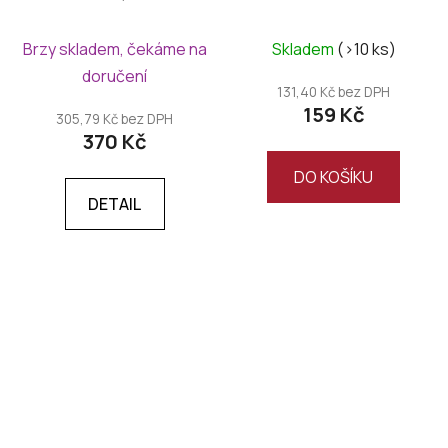
Průměrné
Brzy skladem, čekáme na
Skladem
(>10 ks)
hodnocení
doručení
produktu
131,40 Kč bez DPH
159 Kč
je
305,79 Kč bez DPH
370 Kč
5,0
z
DO KOŠÍKU
5
DETAIL
hvězdiček.