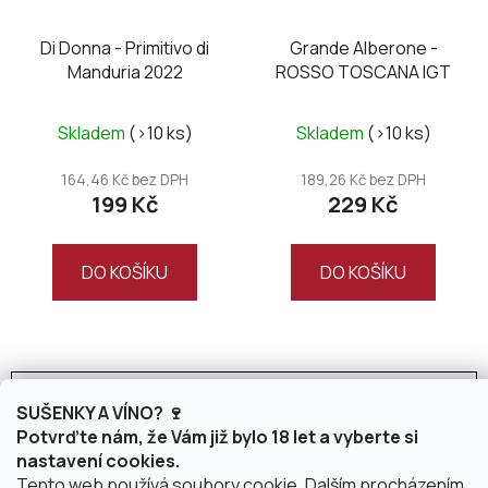
Di Donna - Primitivo di
Grande Alberone -
Manduria 2022
ROSSO TOSCANA IGT
Skladem
(>10 ks)
Skladem
(>10 ks)
164,46 Kč bez DPH
189,26 Kč bez DPH
199 Kč
229 Kč
DO KOŠÍKU
DO KOŠÍKU
NAČÍST 20 DALŠÍCH
SUŠENKY A VÍNO? 🍷
S
Potvrďte nám, že Vám již bylo 18 let a vyberte si
1
t
3
nastavení cookies.
r
O
Tento web používá soubory cookie. Dalším procházením