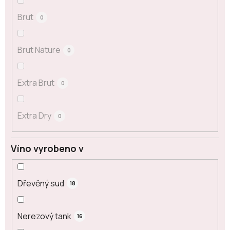
Brut
0
Brut Nature
0
Extra Brut
0
Extra Dry
0
Víno vyrobeno v
Dřevěný sud
18
Nerezový tank
16