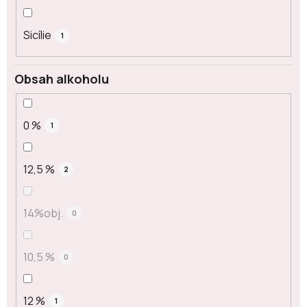
Sicílie
1
Obsah alkoholu
0 %
1
12,5 %
2
14%obj.
0
10,5 %
0
12 %
1