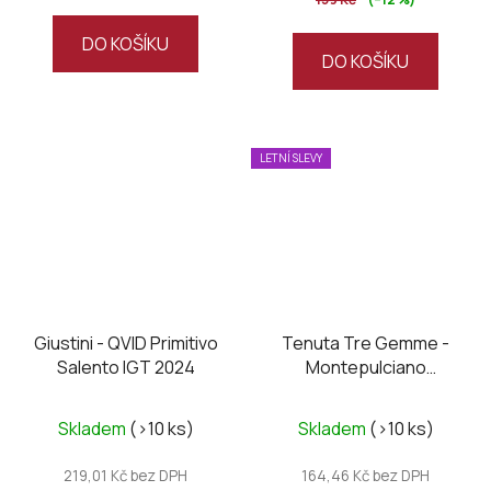
5,0
z
DO KOŠÍKU
DO KOŠÍKU
5
hvězdiček.
LETNÍ SLEVY
Giustini - QVID Primitivo
Tenuta Tre Gemme -
Salento IGT 2024
Montepulciano
D’Abruzzo DOC
Santirene 2020
Skladem
(>10 ks)
Skladem
(>10 ks)
219,01 Kč bez DPH
164,46 Kč bez DPH