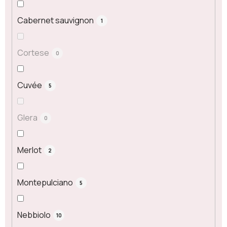
Cabernet sauvignon
1
Cortese
0
Cuvée
5
Glera
0
Merlot
2
Montepulciano
5
Nebbiolo
10