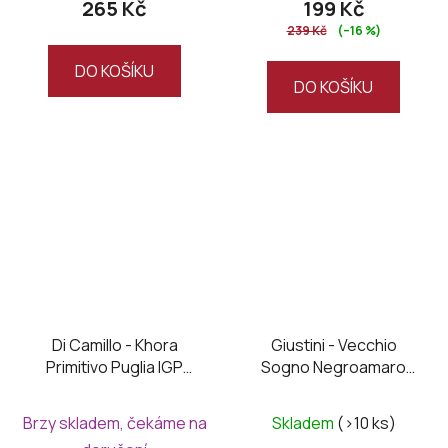
265 Kč
199 Kč
239 Kč
(–16 %)
DO KOŠÍKU
DO KOŠÍKU
Di Camillo - Khora
Giustini - Vecchio
Primitivo Puglia IGP
Sogno Negroamaro
2024
2023
Brzy skladem, čekáme na
Skladem
(>10 ks)