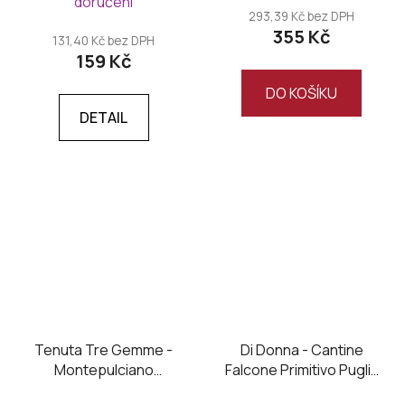
doručení
293,39 Kč bez DPH
355 Kč
131,40 Kč bez DPH
159 Kč
DO KOŠÍKU
DETAIL
Tenuta Tre Gemme -
Di Donna - Cantine
Montepulciano
Falcone Primitivo Puglia
D’Abruzzo DOC 2022
70 IGT 2022