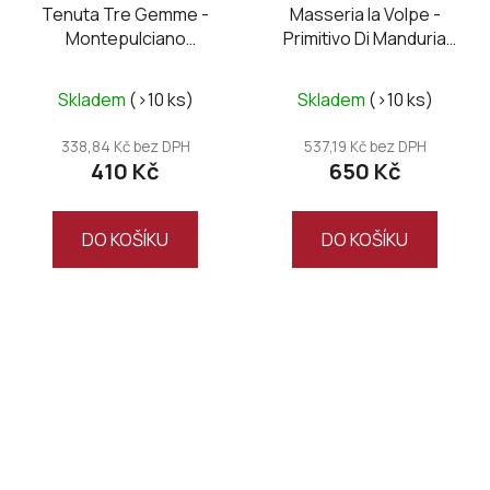
Tenuta Tre Gemme -
Masseria la Volpe -
Montepulciano
Primitivo Di Manduria
D’Abruzzo DOC
DOC UNO, Magnum
Renascenzia 2020
Skladem
(>10 ks)
Skladem
(>10 ks)
338,84 Kč bez DPH
537,19 Kč bez DPH
410 Kč
650 Kč
DO KOŠÍKU
DO KOŠÍKU