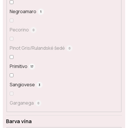
Negroamaro
1
Pecorino
0
Pinot Gris/Rulandské šedé
0
Primitivo
17
Sangiovese
3
Garganega
0
Barva vína