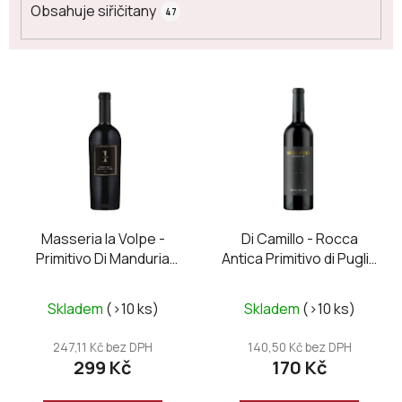
Obsahuje siřičitany
47
V
ý
p
i
s
p
r
o
Masseria la Volpe -
Di Camillo - Rocca
Primitivo Di Manduria
Antica Primitivo di Puglia
d
DOC UNO
IGP 2024
u
Průměrné
Průměrné
k
Skladem
(>10 ks)
Skladem
(>10 ks)
hodnocení
hodnocení
t
produktu
produktu
247,11 Kč bez DPH
140,50 Kč bez DPH
ů
299 Kč
170 Kč
je
je
4,5
5,0