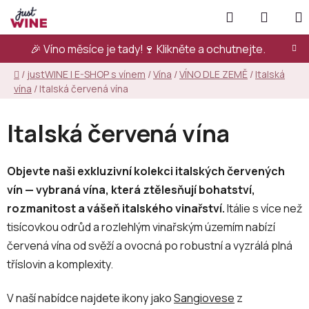
Přejít
Hledat
NÁKUP
na
KOŠÍK
obsah
🎉 Víno měsíce je tady!🍷
Klikněte a ochutnejte.
Domů
/
justWINE | E-SHOP s vínem
/
Vína
/
VÍNO DLE ZEMĚ
/
Italská
vína
/
Italská červená vína
Italská červená vína
Objevte naši exkluzivní kolekci italských červených
vín — vybraná vína, která ztělesňují bohatství,
rozmanitost a vášeň italského vinařství.
Itálie s více než
tisícovkou odrůd a rozlehlým vinařským územím nabízí
červená vína od svěží a ovocná po robustní a vyzrálá plná
tříslovin a komplexity.
V naší nabídce najdete ikony jako
Sangiovese
z