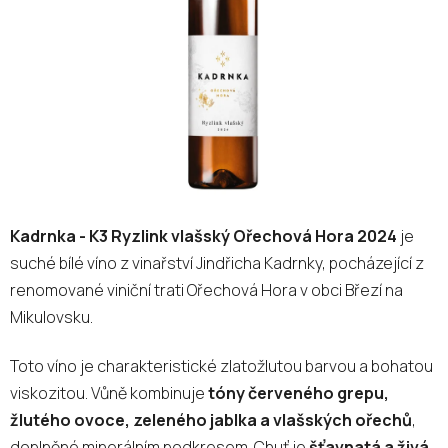
hvězdiček.
Kadrnka - K3 Ryzlink vlašský Ořechová Hora 2024
je
suché bílé víno z vinařství Jindřicha Kadrnky, pocházející z
renomované viniční trati Ořechová Hora v obci Březí na
Mikulovsku.
Toto víno je charakteristické zlatožlutou barvou a bohatou
viskozitou. Vůně kombinuje
tóny červeného grepu,
žlutého ovoce, zeleného jablka a vlašských ořechů
,
doplněné minerálním podkresem. Chuť je
šťavnatá a živá,