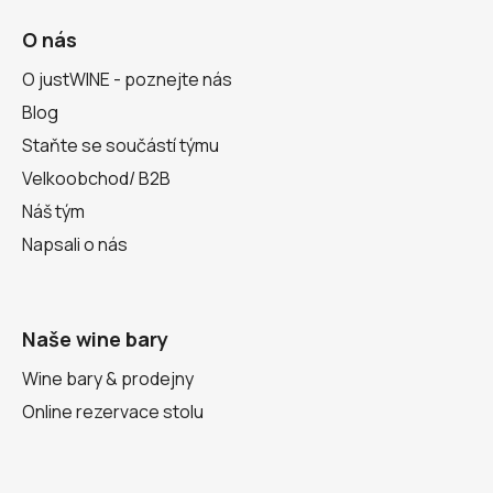
O nás
O justWINE - poznejte nás
Blog
Staňte se součástí týmu
Velkoobchod/ B2B
Náš tým
Napsali o nás
Naše wine bary
Wine bary & prodejny
Online rezervace stolu