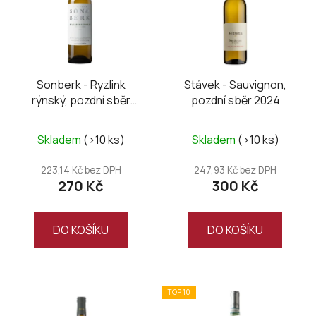
Sonberk - Ryzlink
Stávek - Sauvignon,
rýnský, pozdní sběr
pozdní sběr 2024
Stříbrný Sonberk 2024
Skladem
(>10 ks)
Skladem
(>10 ks)
223,14 Kč bez DPH
247,93 Kč bez DPH
270 Kč
300 Kč
DO KOŠÍKU
DO KOŠÍKU
TOP 10