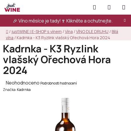
Přejít
Hledat
NÁKUPN
na
KOŠÍK
obsah
🎉 Víno měsíce je tady!🍷
Klikněte a ochutnejte.
Domů
/
justWINE | E-SHOP s vínem
/
Vína
/
VÍNO DLE DRUHU
/
Bílá
vína
/
Kadrnka - K3 Ryzlink vlašský Ořechová Hora 2024
Kadrnka - K3 Ryzlink
vlašský Ořechová Hora
2024
Průměrné
Neohodnoceno
Podrobnosti hodnocení
Značka:
hodnocení
Kadrnka
produktu
je
0,0
z
5