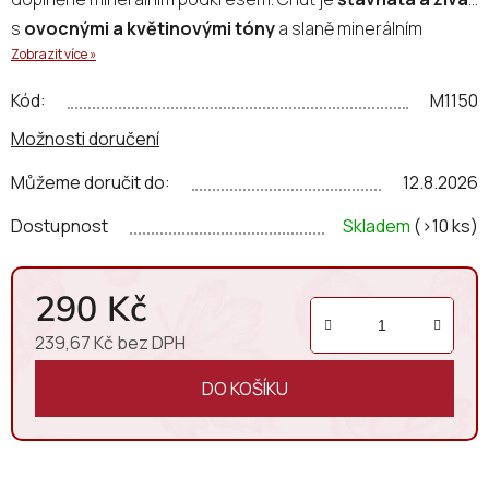
s
ovocnými a květinovými tóny
a slaně minerálním
Zobrazit více »
závěrem, typickým pro terroir Dunajovských kopců.
Kód:
M1150
Možnosti doručení
Můžeme doručit do:
12.8.2026
Dostupnost
Skladem
(>10 ks)
290 Kč
239,67 Kč bez DPH
Měrná cena:
DO KOŠÍKU