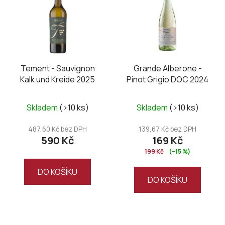
Tement - Sauvignon
Grande Alberone -
Kalk und Kreide 2025
Pinot Grigio DOC 2024
Skladem
(>10 ks)
Skladem
(>10 ks)
487,60 Kč bez DPH
139,67 Kč bez DPH
590 Kč
169 Kč
199 Kč
(–15 %)
DO KOŠÍKU
DO KOŠÍKU