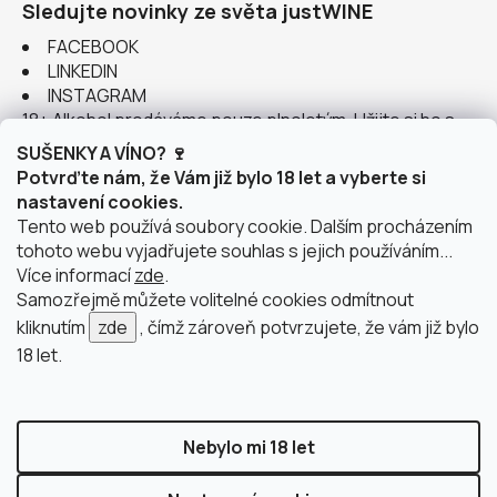
Sledujte novinky ze světa justWINE
FACEBOOK
LINKEDIN
INSTAGRAM
18+ Alkohol prodáváme pouze plnoletým. Užijte si ho s
rozumem.
SUŠENKY A VÍNO? 🍷
Potvrďte nám, že Vám již bylo 18 let a vyberte si
nastavení cookies.
Tento web používá soubory cookie. Dalším procházením
tohoto webu vyjadřujete souhlas s jejich používáním...
Instagram
Více informací
zde
.
Samozřejmě můžete volitelné cookies odmítnout
kliknutím
zde
, čímž zároveň potvrzujete, že vám již bylo
18 let.
doprava po Brně
2 výdejní místa v Brně
Nebylo mi 18 let