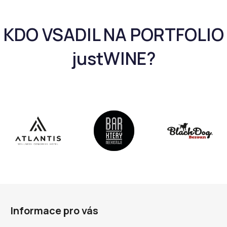
Z
á
Informace pro vás
p