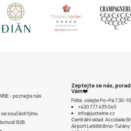
Zeptejte se nás, pora
Vám❤️
WINE - poznejte nás
Pište, volejte Po–Pá 7.30–1
+420 777 435 045
info@justwine.cz
 se součástí týmu
Centrální sklad: Accolade B
obchod/ B2B
Airport Letiště Brno-Tuřany
m