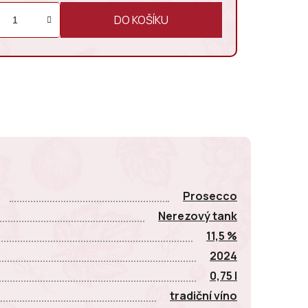
DO KOŠÍKU
E
Prosecco
Nerezový tank
11,5 %
2024
0,75 l
tradiční víno