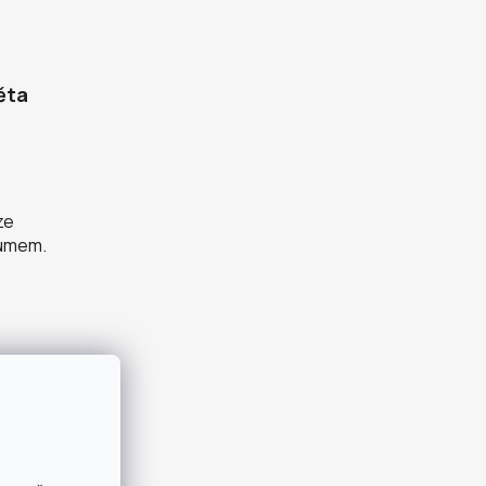
ěta
ze
zumem.