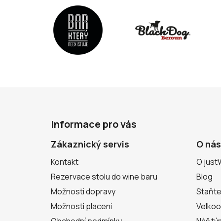
Z
á
Informace pro vás
p
a
Zákaznický servis
O nás
t
Kontakt
O just
í
Rezervace stolu do wine baru
Blog
Možnosti dopravy
Staňte
Možnosti placení
Velko
Obchodní podmínky
Náš tý