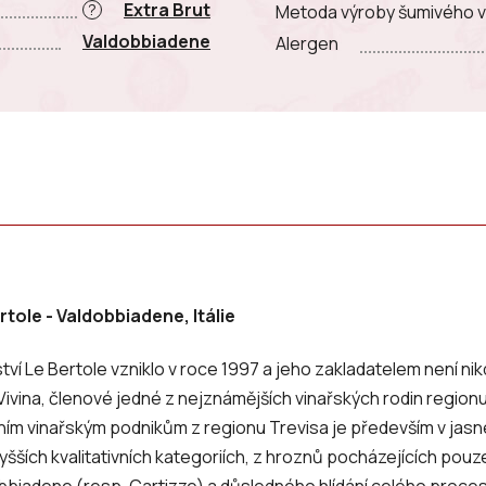
Extra Brut
?
Metoda výroby šumivého v
Valdobbiadene
Alergen
rtole - Valdobbiadene, Itálie
tví Le Bertole vzniklo v roce 1997 a jeho zakladatelem není nik
Vivina, členové jedné z nejznámějších vinařských rodin region
ním vinařským podnikům z regionu Trevisa je především v jas
yšších kvalitativních kategoriích, z hroznů pocházejících pouze
bbiadene (resp. Cartizze) a důsledného hlídání celého proces