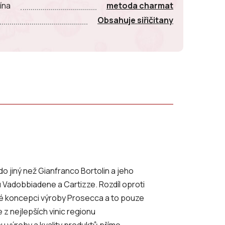
ína
metoda charmat
Obsahuje siřičitany
do jiný než Gianfranco Bortolin a jeho
u Vadobbiadene a Cartizze. Rozdíl oproti
né koncepci výroby Prosecca a to pouze
 z nejlepších vinic regionu
u výroby a kvality produktů přímo