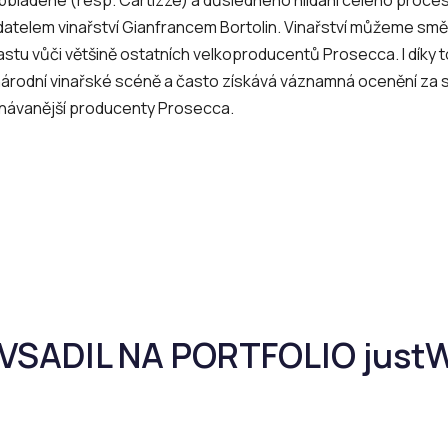
datelem vinařství Gianfrancem Bortolin. Vinařství můžeme smě
astu vůči většině ostatních velkoproducentů Prosecca. I díky t
árodní vinařské scéně a často získává váznamná ocenění za s
návanější producenty Prosecca.