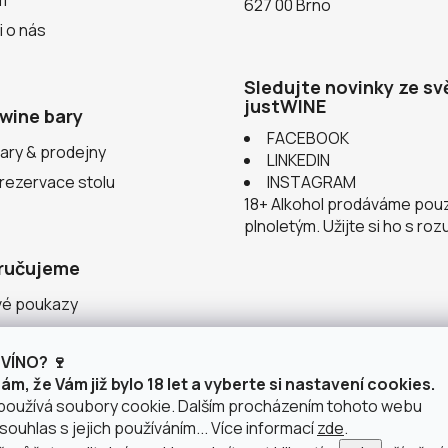
627 00 Brno
i o nás
Sledujte novinky ze sv
justWINE
wine bary
FACEBOOK
ary & prodejny
LINKEDIN
 rezervace stolu
INSTAGRAM
18+ Alkohol prodáváme pou
plnoletým. Užijte si ho s ro
ručujeme
vé poukazy
ace v justWINE
VÍNO? 🍷
 vinařství
m, že Vám již bylo 18 let a vyberte si nastavení cookies.
používá soubory cookie. Dalším procházením tohoto webu
souhlas s jejich používáním... Více informací
zde
.