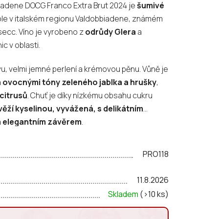
iadene DOCG Franco Extra Brut 2024 je
šumivé
tole v italském regionu Valdobbiadene, známém
secc. Víno je vyrobeno z
odrůdy Glera
a
ic v oblasti.
u, velmi jemné perlení a krémovou pěnu. Vůně je
a ovocnými tóny zeleného jablka a hrušky
,
citrusů
. Chuť je díky nízkému obsahu cukru
věží kyselinou, vyvážená, s delikátním
m elegantním závěrem
.
PRO118
11.8.2026
Skladem
(>10 ks)