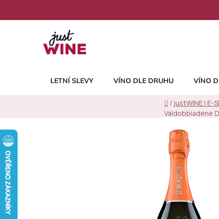
Přejít
na
obsah
LETNÍ SLEVY
VÍNO DLE DRUHU
VÍNO D
Domů
/
justWINE | E-
Valdobbiadene D