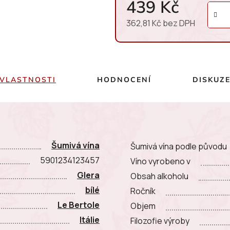
439 Kč
362,81 Kč bez DPH
Měrná cena:
VLASTNOSTI
HODNOCENÍ
DISKUZ
Šumivá vína
Šumivá vína podle původu
5901234123457
Víno vyrobeno v
Glera
Obsah alkoholu
bílé
Ročník
Le Bertole
Objem
Itálie
Filozofie výroby