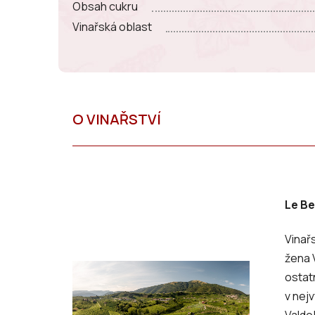
Obsah cukru
Vinařská oblast
Le Be
Vinařs
žena 
ostat
v nejv
Valdo