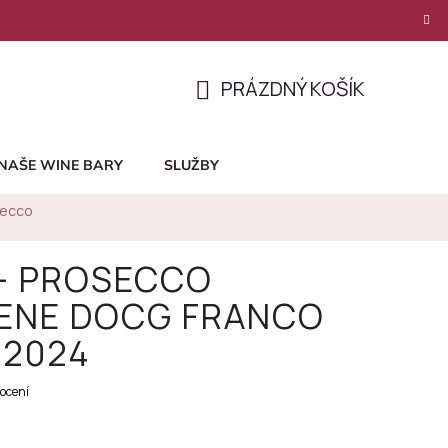
PRÁZDNÝ KOŠÍK
NÁKUPNÍ
KOŠÍK
NAŠE WINE BARY
SLUŽBY
secco
 - PROSECCO
ENE DOCG FRANCO
 2024
ocení