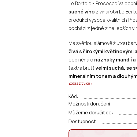
Le Bertole - Prosecco Valdobb
je
suché víno
z vinařství Le Ber
0,0
produkcí vysoce kvalitních Pro
z
pochází z jedné z nejlepších vin
5
hvězdiček.
Má světlou slámově žlutou barv
živá s širokými květinovými 
doplněná o
náznaky mandlí a 
(extra brut)
velmi suchá, se s
minerálním tónem a dlouhý
Zobrazit více »
Kód:
Možnosti doručení
Můžeme doručit do:
Dostupnost