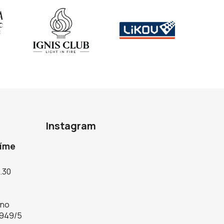
Instagram
díme
5.30
rno
 949/5