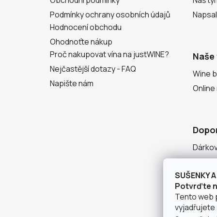
Podmínky ochrany osobních údajů
Napsal
Hodnocení obchodu
Ohodnoťte nákup
Proč nakupovat vína na justWINE?
Naše 
Nejčastější dotazy - FAQ
Wine b
Napište nám
Online
Dopo
Dárko
Degust
SUŠENKY A 
Seznam
Potvrďte ná
Tento web 
vyjadřujete 