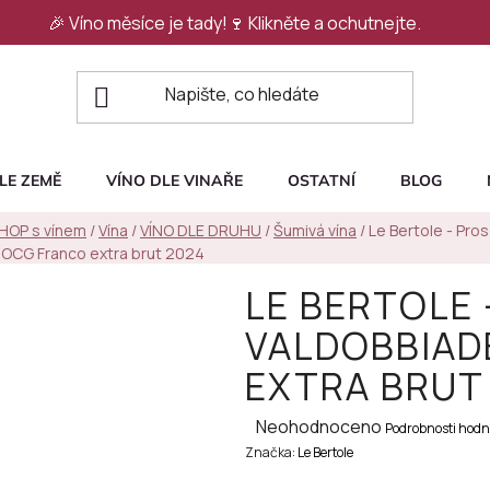
🎉 Víno měsíce je tady!🍷
Klikněte a ochutnejte.
LE ZEMĚ
VÍNO DLE VINAŘE
OSTATNÍ
BLOG
SHOP s vínem
/
Vína
/
VÍNO DLE DRUHU
/
Šumivá vína
/
Le Bertole - Pro
OCG Franco extra brut 2024
LE BERTOLE
VALDOBBIAD
EXTRA BRUT
Průměrné
Neohodnoceno
Podrobnosti hodn
Značka:
hodnocení
Le Bertole
produktu