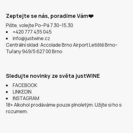
Zeptejte se nás, poradíme Vám❤️
Pište, volejte Po–Pá 7.30–15.30
+420 777 435 045
info@justwine.cz
Centrální sklad: Accolade Brno Airport Letiště Brno-
Tuřany 949/5 627 00 Brno
Sledujte novinky ze světa justWINE
FACEBOOK
LINKEDIN
INSTAGRAM
18+ Alkohol prodáváme pouze plnoletým. Užijte si ho s
rozumem.