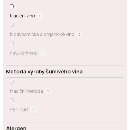
tradiční víno
1
biodynamické a organické víno
0
naturální víno
0
Metoda výroby šumivého vína
tradiční metoda
0
PET-NAT
0
Alergen