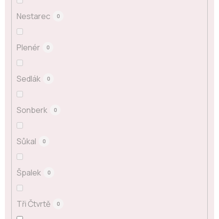
Nestarec
0
Plenér
0
Sedlák
0
Sonberk
0
Sůkal
0
Špalek
0
Tři Čtvrtě
0