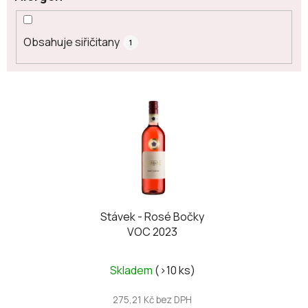
Obsahuje siřičitany
1
V
ý
p
i
s
p
r
o
Stávek - Rosé Bočky
VOC 2023
d
u
k
Skladem
(>10 ks)
t
275,21 Kč bez DPH