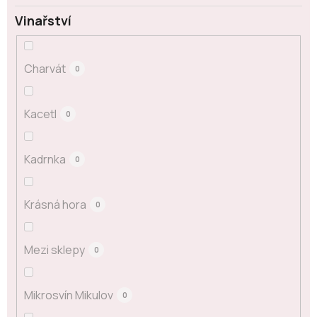
Vinařství
Charvát
0
Kacetl
0
Kadrnka
0
Krásná hora
0
Mezi sklepy
0
Mikrosvín Mikulov
0