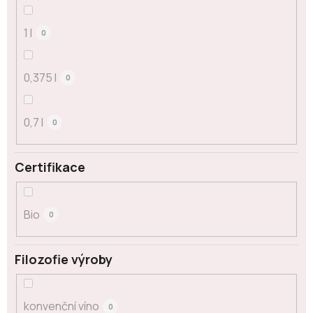
1 l
0
0,375 l
0
0,7 l
0
Certifikace
Bio
0
Filozofie výroby
konvenční víno
0