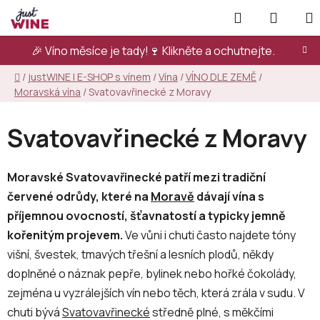
Přejít
Hledat
NÁKUP
na
KOŠÍK
obsah
🎉 Víno měsíce je tady!🍷
Klikněte a ochutnejte.
Domů
/
justWINE | E-SHOP s vínem
/
Vína
/
VÍNO DLE ZEMĚ
/
Moravská vína
/
Svatovavřinecké z Moravy
Svatovavřinecké z Moravy
Moravské Svatovavřinecké patří mezi tradiční
červené odrůdy, které na
Moravě
dávají vína s
příjemnou ovocností, šťavnatostí a typicky jemně
kořenitým projevem.
Ve vůni i chuti často najdete tóny
višní, švestek, tmavých třešní a lesních plodů, někdy
doplněné o náznak pepře, bylinek nebo hořké čokolády,
zejména u vyzrálejších vín nebo těch, která zrála v sudu. V
chuti bývá
Svatovavřinecké
středně plné, s měkčími