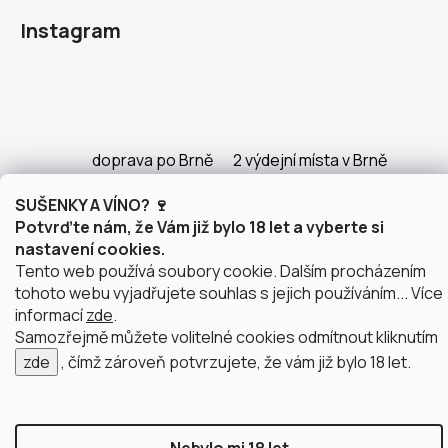
Instagram
doprava po Brně
2 výdejní místa v Brně
SUŠENKY A VÍNO? 🍷
Potvrďte nám, že Vám již bylo 18 let a vyberte si
nastavení cookies.
Vytvořil Shoptet
Tento web používá soubory cookie. Dalším procházením
Copyright 2026
justWINE
. Všechna práva vyhrazena.
tohoto webu vyjadřujete souhlas s jejich používáním... Více
Upravit nastavení cookies
informací
zde
.
Samozřejmě můžete volitelné cookies odmítnout kliknutím
zde
, čímž zároveň potvrzujete, že vám již bylo 18 let.