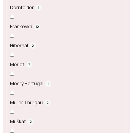
Dornfelder
1
Frankovka
12
Hibernal
2
Merlot
7
Modrý Portugal
1
Müller Thurgau
2
Muškát
2