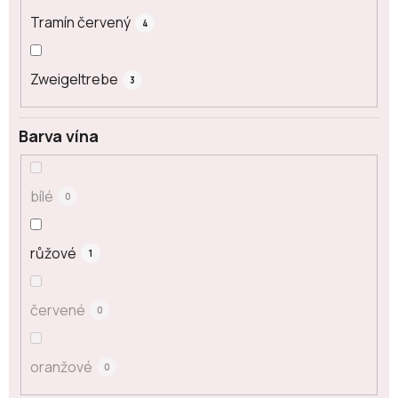
Tramín červený
4
Zweigeltrebe
3
Barva vína
bílé
0
růžové
1
červené
0
oranžové
0