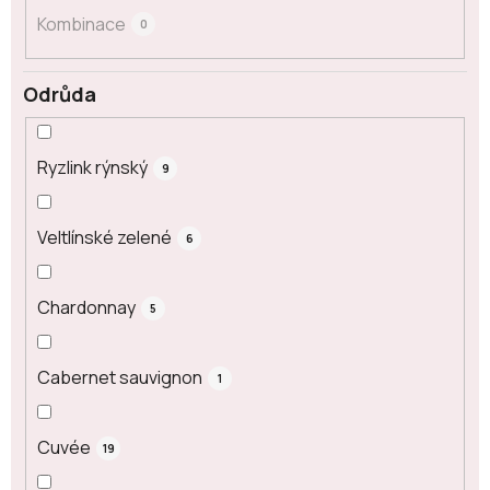
Kombinace
0
Odrůda
Ryzlink rýnský
9
Veltlínské zelené
6
Chardonnay
5
Cabernet sauvignon
1
Cuvée
19