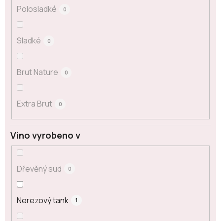
Polosladké
0
Sladké
0
Brut Nature
0
Extra Brut
0
Víno vyrobeno v
Dřevěný sud
0
Nerezový tank
1