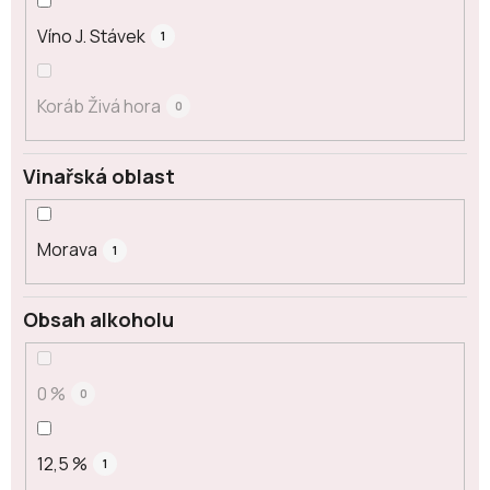
Víno J. Stávek
1
Koráb Živá hora
0
Vinařská oblast
Morava
1
Obsah alkoholu
0 %
0
12,5 %
1