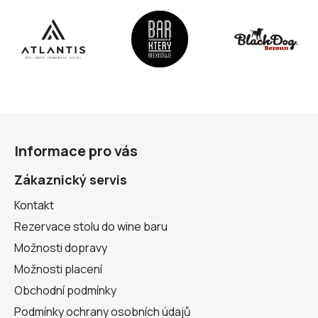
y
v
ý
p
i
s
u
Z
á
Informace pro vás
p
a
Zákaznický servis
t
Kontakt
í
Rezervace stolu do wine baru
Možnosti dopravy
Možnosti placení
Obchodní podmínky
Podmínky ochrany osobních údajů