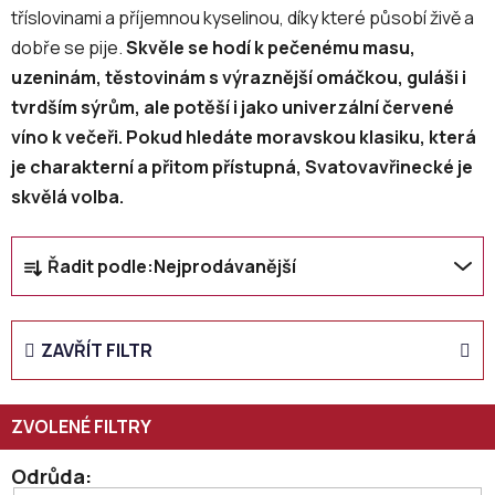
tříslovinami a příjemnou kyselinou, díky které působí živě a
dobře se pije.
Skvěle se hodí k pečenému masu,
uzeninám, těstovinám s výraznější omáčkou, guláši i
tvrdším sýrům, ale potěší i jako univerzální červené
víno k večeři. Pokud hledáte moravskou klasiku, která
je charakterní a přitom přístupná, Svatovavřinecké je
skvělá volba.
Ř
Řadit podle:
Nejprodávanější
a
z
e
ZAVŘÍT FILTR
n
í
p
r
o
Odrůda