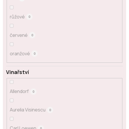
růžové
0
červené
0
oranžové
0
Vinařství
Allendorf
0
Aurelia Visinescu
0
Carl Loewen
0