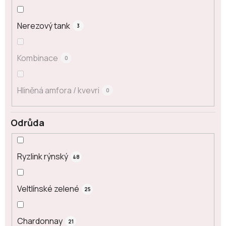
Nerezový tank
3
Kombinace
0
Hliněná amfora / kvevri
0
Odrůda
Ryzlink rýnský
48
Veltlínské zelené
25
Chardonnay
21