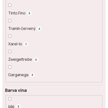
Tinto Fino
5
Tramín červený
4
Xarel-lo
1
Zweigeltrebe
4
Garganega
3
Barva vína
bílé
3