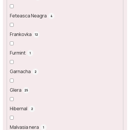
Feteasca Neagra
4
Frankovka
12
Furmint
1
Garnacha
2
Glera
25
Hibernal
2
Malvasia nera
1