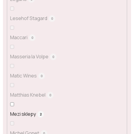
Lesehof Stagard
0
Maccari
0
Masseria la Volpe
0
Matic Wines
0
Matthias Knebel
0
Mezi sklepy
2
Michel Gonet
0