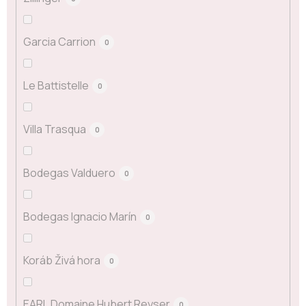
Garcia Carrion
0
Le Battistelle
0
Villa Trasqua
0
Bodegas Valduero
0
Bodegas Ignacio Marín
0
Koráb Živá hora
0
EARL Domaine Hubert Reyser
0