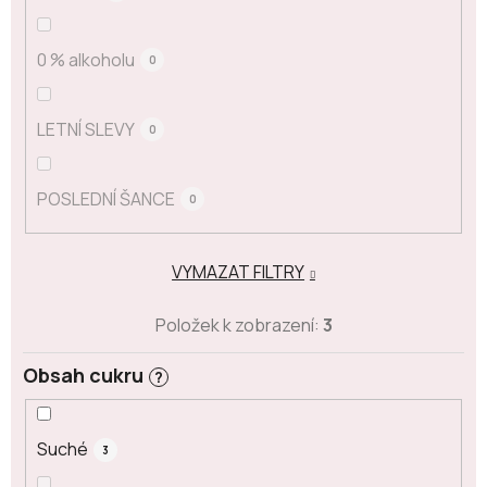
0 % alkoholu
0
LETNÍ SLEVY
0
POSLEDNÍ ŠANCE
0
VYMAZAT FILTRY
Položek k zobrazení:
3
Obsah cukru
?
Suché
3