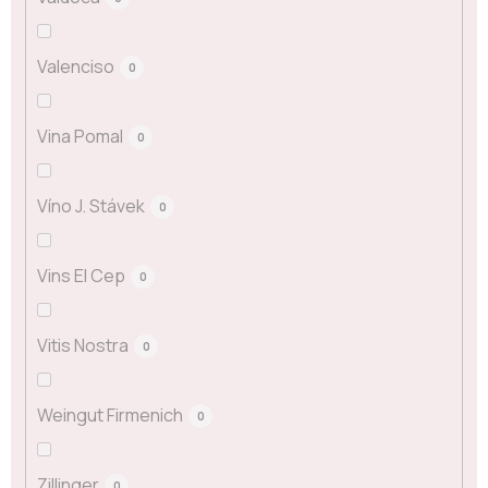
Valenciso
0
Vina Pomal
0
Víno J. Stávek
0
Vins El Cep
0
Vitis Nostra
0
Weingut Firmenich
0
Zillinger
0