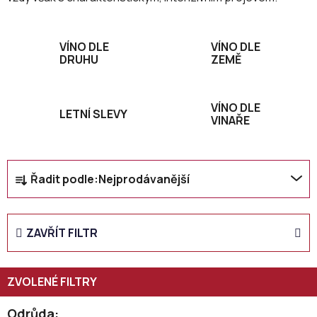
VÍNO DLE
VÍNO DLE
DRUHU
ZEMĚ
VÍNO DLE
LETNÍ SLEVY
VINAŘE
Ř
Řadit podle:
Nejprodávanější
a
z
e
ZAVŘÍT FILTR
n
í
p
r
o
Odrůda