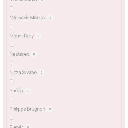
Mikrosvín Mikulov
0
Mount Riley
0
Nestarec
0
Nizza Silvano
0
Padilla
0
Philippe Brugnon
0
Plenér
0