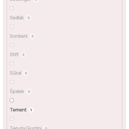
Sedlák
0
Sonberk
0
Stift
0
Sůkal
0
Špalek
0
Tement
1
Tenuta Giustini
0