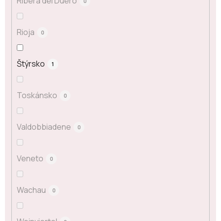
Ribera del Duero
0
Rioja
0
Štýrsko
1
Toskánsko
0
Valdobbiadene
0
Veneto
0
Wachau
0