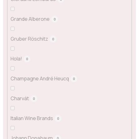
Grande Alberone
0
Gruber Röschitz
0
Hola!
0
Champagne André Heucq
0
Charvát
0
Italian Wine Brands
0
Johann Donabaum
0