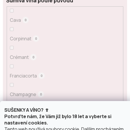
Šumivá vína podle původu
Cava
0
Corpinnat
0
Crémant
0
Franciacorta
0
Champagne
0
SUŠENKY A VÍNO? 🍷
Prosecco
0
Potvrďte nám, že Vám již bylo 18 let a vyberte si
nastavení cookies.
Tento web používá soubory cookie. Dalším procházením