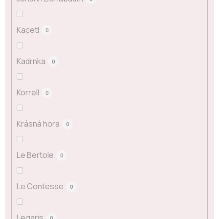
Kacetl
0
Kadrnka
0
Korrell
0
Krásná hora
0
Le Bertole
0
Le Contesse
0
Legaris
0