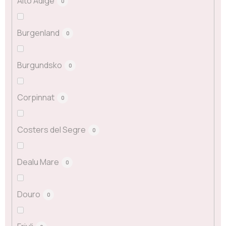
Alto Adige
0
Burgenland
0
Burgundsko
0
Corpinnat
0
Costers del Segre
0
Dealu Mare
0
Douro
0