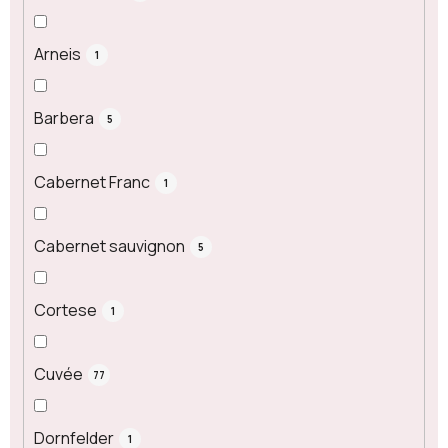
Arneis
1
Barbera
5
Cabernet Franc
1
Cabernet sauvignon
5
Cortese
1
Cuvée
77
Dornfelder
1