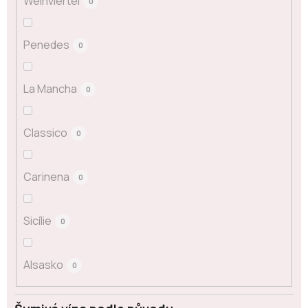
Weinviertel
0
Penedes
0
La Mancha
0
Classico
0
Carinena
0
Sicílie
0
Alsasko
0