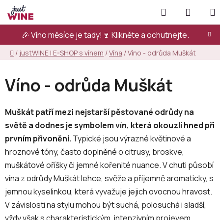
Přejít
Hledat
NÁKUP
na
KOŠÍK
obsah
🎉 Víno měsíce je tady!🍷
Klikněte a ochutnejte.
Domů
/
justWINE | E-SHOP s vínem
/
Vína
/
Víno - odrůda Muškát
Víno - odrůda Muškát
Muškát patří mezi nejstarší pěstované odrůdy na
světě a dodnes je symbolem vín, která okouzlí hned při
prvním přivonění.
Typické jsou výrazné květinové a
hroznové tóny, často doplněné o citrusy, broskve,
muškátové oříšky či jemné kořenité nuance. V chuti působí
vína z odrůdy Muškát lehce, svěže a příjemně aromaticky, s
jemnou kyselinkou, která vyvažuje jejich ovocnou hravost.
V závislosti na stylu mohou být suchá, polosuchá i sladší,
vždy však s charakteristickým, intenzivním projevem.