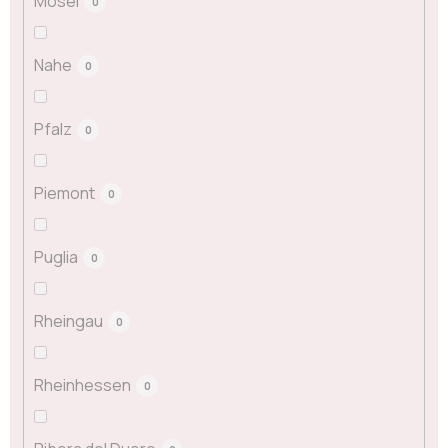
Mosel
0
Nahe
0
Pfalz
0
Piemont
0
Puglia
0
Rheingau
0
Rheinhessen
0