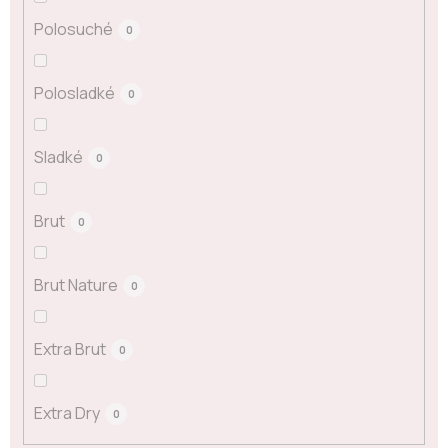
Polosuché
0
Polosladké
0
Sladké
0
Brut
0
Brut Nature
0
Extra Brut
0
Extra Dry
0