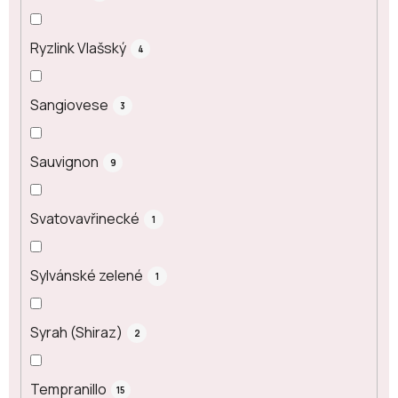
Ryzlink Vlašský
4
Sangiovese
3
Sauvignon
9
Svatovavřinecké
1
Sylvánské zelené
1
Syrah (Shiraz)
2
Tempranillo
15