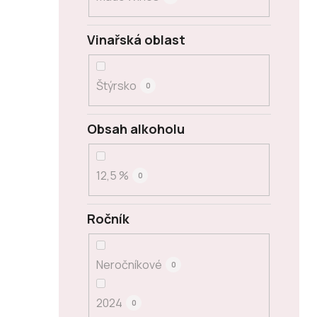
Vinařská oblast
Štýrsko
0
Obsah alkoholu
12,5 %
0
Ročník
Neročníkové
0
2024
0