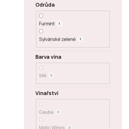
Odrůda
Furmint
1
Sylvánské zelené
1
Barva vína
bílé
0
Vinařství
Gaube
0
Matic Wines
0