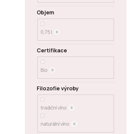
Objem
0,75 l
0
Certifikace
Bio
0
Filozofie výroby
tradiční víno
0
naturální víno
0