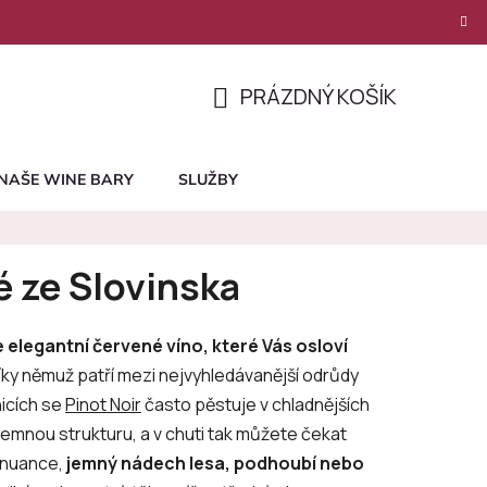
PRÁZDNÝ KOŠÍK
NÁKUPNÍ
KOŠÍK
NAŠE WINE BARY
SLUŽBY
é ze Slovinska
 elegantní červené víno, které Vás osloví
díky němuž patří mezi nejvyhledávanější odrůdy
nicích se
Pinot Noir
často pěstuje v chladnějších
emnou strukturu, a v chuti tak můžete čekat
é nuance,
jemný nádech lesa, podhoubí nebo