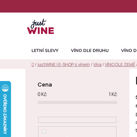
Přejít
na
obsah
LETNÍ SLEVY
VÍNO DLE DRUHU
VÍNO D
Domů
/
justWINE | E-SHOP s vínem
/
Vína
/
VÍNO DLE ZEMĚ
P
o
Cena
s
0
Kč
1
Kč
t
r
a
n
n
í