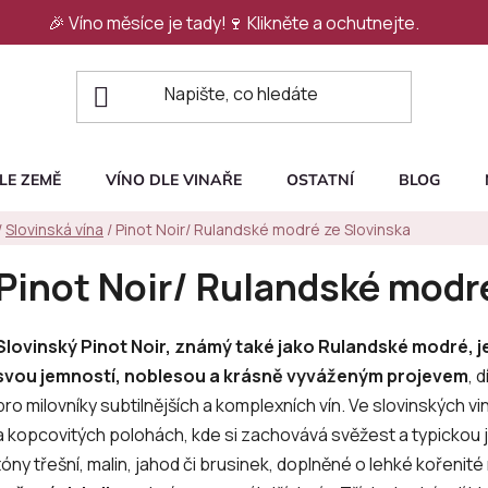
🎉 Víno měsíce je tady!🍷
Klikněte a ochutnejte.
LE ZEMĚ
VÍNO DLE VINAŘE
OSTATNÍ
BLOG
/
Slovinská vína
/
Pinot Noir/ Rulandské modré ze Slovinska
Pinot Noir/ Rulandské modr
Slovinský Pinot Noir, známý také jako Rulandské modré, je
svou jemností, noblesou a krásně vyváženým projevem
, 
pro milovníky subtilnějších a komplexních vín. Ve slovinských vi
a kopcovitých polohách, kde si zachovává svěžest a typickou j
tóny třešní, malin, jahod či brusinek, doplněné o lehké kořenit