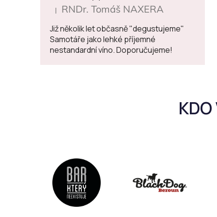
RNDr. Tomáš NAXERA
|
Hodnocení produktu je 5 z 5 hvězdiček.
Již několik let občasně "degustujeme"
Samotáře jako lehké příjemné
nestandardní víno. Doporučujeme!