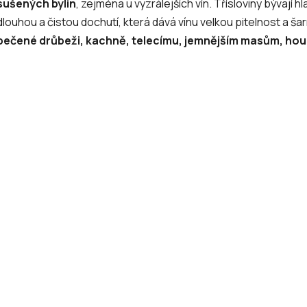
sušených bylin
, zejména u vyzrálejších vín. Třísloviny bývají hl
dlouhou a čistou dochutí, která dává vínu velkou pitelnost a ša
pečené drůbeži, kachně, telecímu, jemnějším masům, h