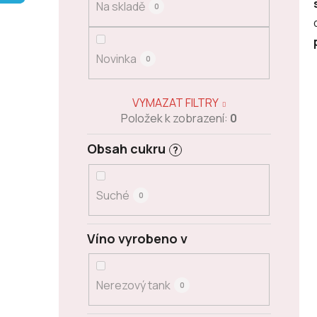
Na skladě
0
p
a
n
Novinka
0
e
l
VYMAZAT FILTRY
Položek k zobrazení:
0
Obsah cukru
?
Suché
0
Víno vyrobeno v
Nerezový tank
0