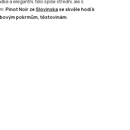
adké a elegantní, tělo spíše střední, ale s
rm.
Pinot Noir ze
Slovinska
se skvěle hodí k
oubovým pokrmům, těstovinám.