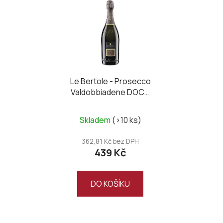
ý
p
i
s
p
r
o
Le Bertole - Prosecco
Valdobbiadene DOCG
d
supreme dry 2024
u
k
Skladem
(>10 ks)
t
362,81 Kč bez DPH
ů
439 Kč
DO KOŠÍKU