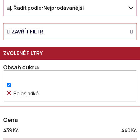
Ř
Řadit podle:
Nejprodávanější
a
z
e
ZAVŘÍT FILTR
n
í
p
r
o
Obsah cukru
d
u
k
Polosladké
t
ů
Cena
439
Kč
440
Kč