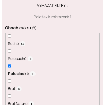
VYMAZAT FILTRY
Položek k zobrazení:
1
Obsah cukru
?
Suché
68
Polosuché
1
Polosladké
1
Brut
18
Brut Nature
1