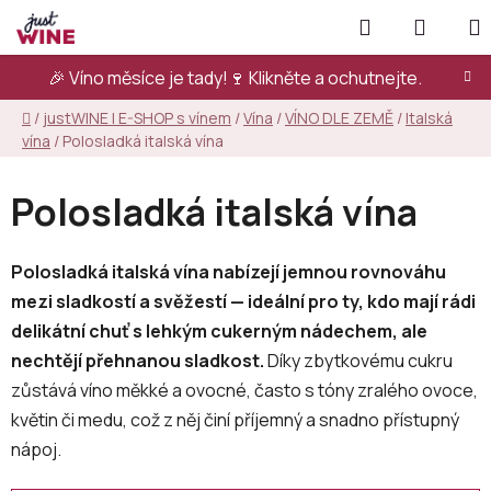
Přejít
Hledat
NÁKUP
na
KOŠÍK
obsah
🎉 Víno měsíce je tady!🍷
Klikněte a ochutnejte.
Domů
/
justWINE | E-SHOP s vínem
/
Vína
/
VÍNO DLE ZEMĚ
/
Italská
vína
/
Polosladká italská vína
Polosladká italská vína
Polosladká italská vína nabízejí jemnou rovnováhu
mezi sladkostí a svěžestí — ideální pro ty, kdo mají rádi
delikátní chuť s lehkým cukerným nádechem, ale
nechtějí přehnanou sladkost.
Díky zbytkovému cukru
zůstává víno měkké a ovocné, často s tóny zralého ovoce,
květin či medu, což z něj činí příjemný a snadno přístupný
nápoj.