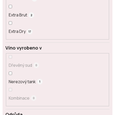
Extra Brut
2
Extra Dry
17
Víno vyrobeno v
Dřevěný sud
0
Nerezový tank
1
Kombinace
0
Odrůda