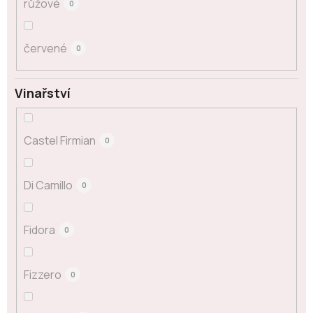
růžové
0
červené
0
Vinařství
Castel Firmian
0
Di Camillo
0
Fidora
0
Fizzero
0