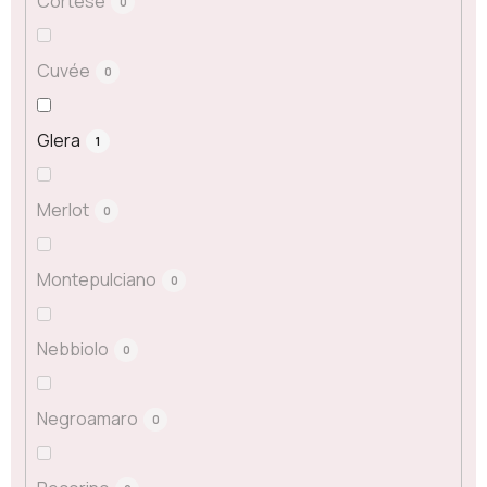
Cortese
0
Cuvée
0
Glera
1
Merlot
0
Montepulciano
0
Nebbiolo
0
Negroamaro
0