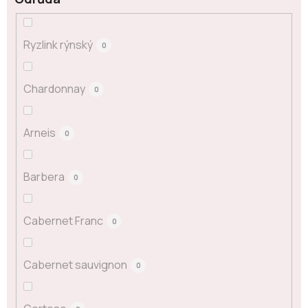
Ryzlink rýnský
0
Chardonnay
0
Arneis
0
Barbera
0
Cabernet Franc
0
Cabernet sauvignon
0