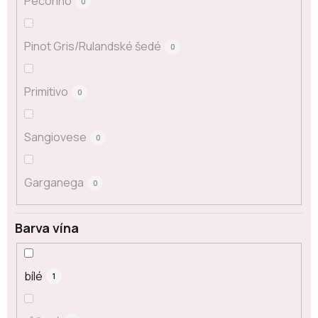
Pecorino
0
Pinot Gris/Rulandské šedé
0
Primitivo
0
Sangiovese
0
Garganega
0
Barva vína
bílé
1