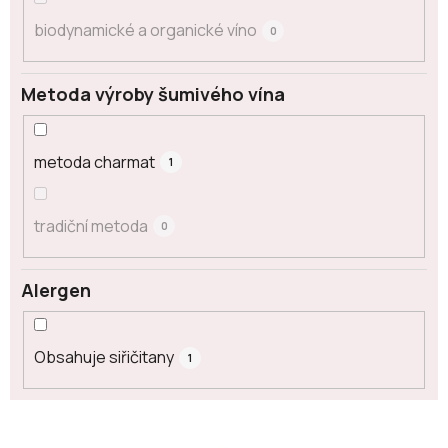
biodynamické a organické víno
0
Metoda výroby šumivého vína
metoda charmat
1
tradiční metoda
0
Alergen
Obsahuje siřičitany
1
V