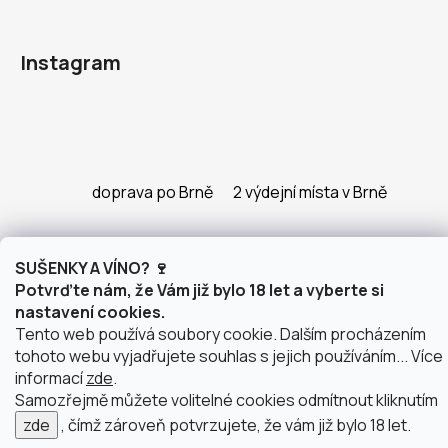
Instagram
doprava po Brně
2 výdejní místa v Brně
SUŠENKY A VÍNO? 🍷
Vytvořil Shoptet
Potvrďte nám, že Vám již bylo 18 let a vyberte si
Copyright 2026
justWINE
. Všechna práva vyhrazena.
nastavení cookies.
Upravit nastavení cookies
Tento web používá soubory cookie. Dalším procházením
tohoto webu vyjadřujete souhlas s jejich používáním... Více
informací
zde
.
Samozřejmě můžete volitelné cookies odmítnout kliknutím
zde
, čímž zároveň potvrzujete, že vám již bylo 18 let.