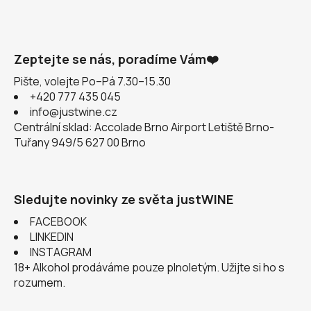
Zeptejte se nás, poradíme Vám❤️
Pište, volejte Po–Pá 7.30–15.30
+420 777 435 045
info@justwine.cz
Centrální sklad: Accolade Brno Airport Letiště Brno-
Tuřany 949/5 627 00 Brno
Sledujte novinky ze světa justWINE
FACEBOOK
LINKEDIN
INSTAGRAM
18+ Alkohol prodáváme pouze plnoletým. Užijte si ho s
rozumem.