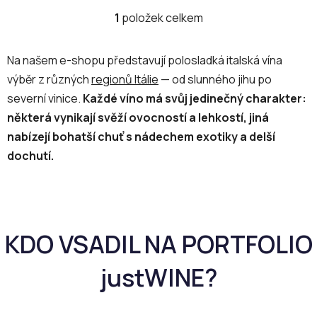
1
položek celkem
O
v
l
Na našem e-shopu představují polosladká italská vína
á
výběr z různých
regionů Itálie
— od slunného jihu po
d
severní vinice.
Každé víno má svůj jedinečný charakter:
a
c
některá vynikají svěží ovocností a lehkostí, jiná
í
nabízejí bohatší chuť s nádechem exotiky a delší
p
dochutí.
r
v
k
y
v
ý
p
i
s
u