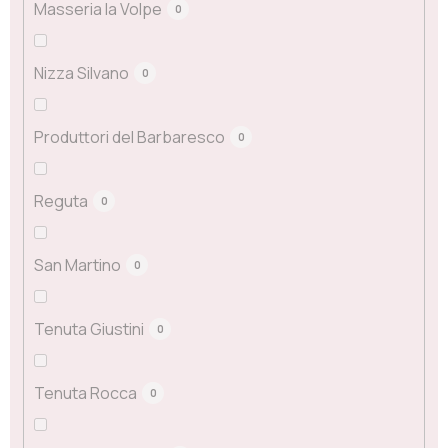
Masseria la Volpe
0
Nizza Silvano
0
Produttori del Barbaresco
0
Reguta
0
San Martino
0
Tenuta Giustini
0
Tenuta Rocca
0