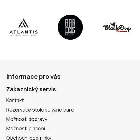
Z
á
Informace pro vás
p
a
Zákaznický servis
t
Kontakt
í
Rezervace stolu do wine baru
Možnosti dopravy
Možnosti placení
Obchodní podmínky