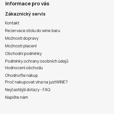
Informace pro vás
p
a
Zákaznický servis
t
Kontakt
í
Rezervace stolu do wine baru
Možnosti dopravy
Možnosti placení
Obchodní podmínky
Podmínky ochrany osobních údajů
Hodnocení obchodu
Ohodnoťte nákup
Proč nakupovat vína na justWINE?
Nejčastější dotazy - FAQ
Napište nám