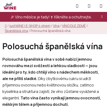
Přejít
Hledat
NÁKUPN
na
KOŠÍK
obsah
🎉 Víno měsíce je tady!🍷
Klikněte a ochutnejte.
Domů
/
justWINE | E-SHOP s vínem
/
Vína
/
VÍNO DLE ZEMĚ
/
Španělská vína
/
Polosuchá španělská vína
Polosuchá španělská vína
Polosuchá španělská vína v sobě nabízí jemnou
rovnováhu mezi svěžestí a lehkou sladkostí — jsou
ideální pro ty, kdo chtějí víno s nádechem měkkosti,
ale ne příliš sladké.
Díky zbytkovému cukru si udrží
příjemnou ovocnou nebo květinovou složku, zatímco
kyselinka a struktura zajistí, že víno zůstane vyvážené a
elegantní.
Tato vína často vynikají jemnou ovocností,
měkkým tělem a příjemnou dochutí.