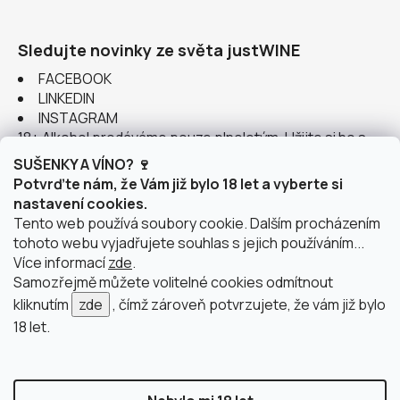
Sledujte novinky ze světa justWINE
FACEBOOK
LINKEDIN
INSTAGRAM
18+ Alkohol prodáváme pouze plnoletým. Užijte si ho s
rozumem.
SUŠENKY A VÍNO? 🍷
Potvrďte nám, že Vám již bylo 18 let a vyberte si
nastavení cookies.
Tento web používá soubory cookie. Dalším procházením
tohoto webu vyjadřujete souhlas s jejich používáním...
Instagram
Více informací
zde
.
Samozřejmě můžete volitelné cookies odmítnout
kliknutím
zde
, čímž zároveň potvrzujete, že vám již bylo
18 let.
doprava po Brně
2 výdejní místa v Brně