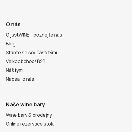
O nás
O justWINE - poznejte nás
Blog
Staňte se součástí týmu
Velkoobchod/ B2B
Náš tým
Napsali o nás
Naše wine bary
Wine bary & prodejny
Online rezervace stolu