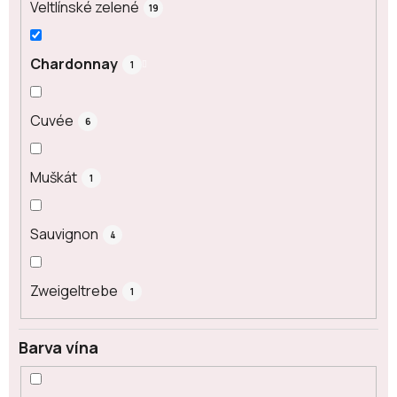
Veltlínské zelené
19
Chardonnay
1
Cuvée
6
Muškát
1
Sauvignon
4
Zweigeltrebe
1
Barva vína