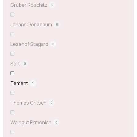
Gruber Röschitz
0
Johann Donabaum
0
Lesehof Stagard
0
Stift
0
Tement
1
Thomas Gritsch
0
Weingut Firmenich
0