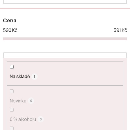
t
ů
Cena
590
Kč
591
Kč
Na skladě
1
Novinka
0
0 % alkoholu
0