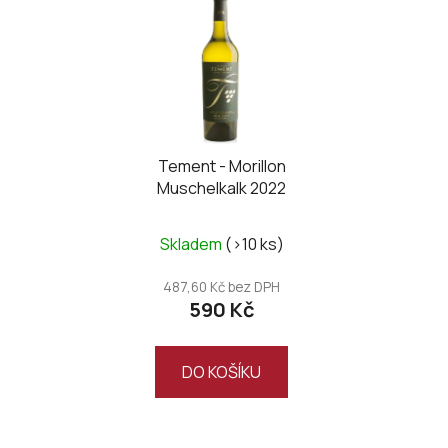
ý
p
i
s
p
r
o
Tement - Morillon
Muschelkalk 2022
d
u
k
Skladem
(>10 ks)
t
487,60 Kč bez DPH
ů
590 Kč
DO KOŠÍKU