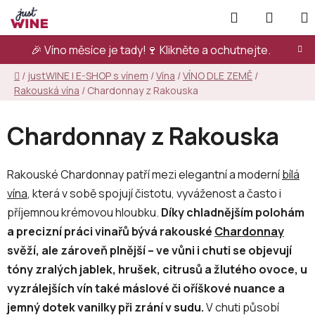
Přejít
Hledat
NÁKUP
na
KOŠÍK
obsah
🎉 Víno měsíce je tady!🍷
Klikněte a ochutnejte.
Domů
/
justWINE | E-SHOP s vínem
/
Vína
/
VÍNO DLE ZEMĚ
/
Rakouská vína
/
Chardonnay z Rakouska
Chardonnay z Rakouska
Rakouské Chardonnay patří mezi elegantní a moderní
bílá
vína
, která v sobě spojují čistotu, vyváženost a často i
příjemnou krémovou hloubku.
Díky chladnějším polohám
a precizní práci vinařů bývá rakouské
Chardonnay
svěží, ale zároveň plnější – ve vůni i chuti se objevují
tóny zralých jablek, hrušek, citrusů a žlutého ovoce, u
vyzrálejších vín také máslové či oříškové nuance a
jemný dotek vanilky při zrání v sudu.
V chuti působí