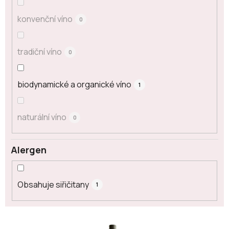
konvenční víno
0
tradiční víno
0
biodynamické a organické víno
1
naturální víno
0
Alergen
Obsahuje siřičitany
1
V