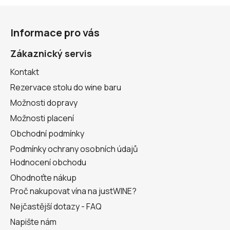
Z
á
Informace pro vás
p
a
Zákaznický servis
t
Kontakt
í
Rezervace stolu do wine baru
Možnosti dopravy
Možnosti placení
Obchodní podmínky
Podmínky ochrany osobních údajů
Hodnocení obchodu
Ohodnoťte nákup
Proč nakupovat vína na justWINE?
Nejčastější dotazy - FAQ
Napište nám