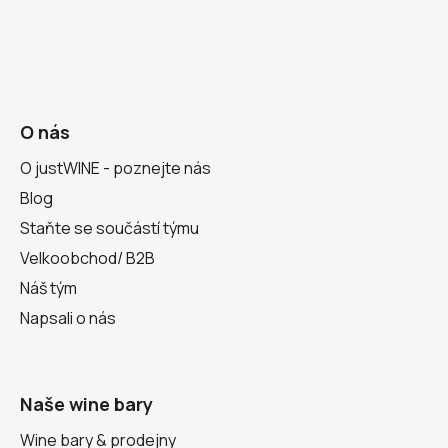
O nás
O justWINE - poznejte nás
Blog
Staňte se součástí týmu
Velkoobchod/ B2B
Náš tým
Napsali o nás
Naše wine bary
Wine bary & prodejny