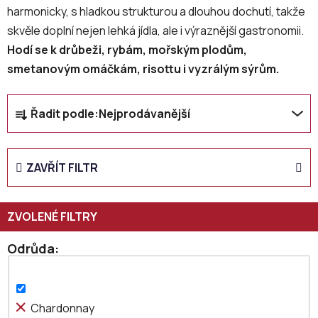
harmonicky, s hladkou strukturou a dlouhou dochutí, takže
skvěle doplní nejen lehká jídla, ale i výraznější gastronomii.
Hodí se k drůbeži, rybám, mořským plodům,
smetanovým omáčkám, risottu i vyzrálým sýrům.
Ř
Řadit podle:
Nejprodávanější
a
z
e
ZAVŘÍT FILTR
n
í
p
r
o
Odrůda
d
u
k
Chardonnay