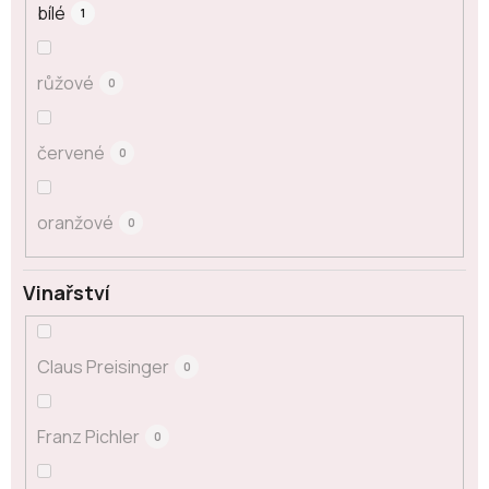
bílé
1
růžové
0
červené
0
oranžové
0
Vinařství
Claus Preisinger
0
Franz Pichler
0