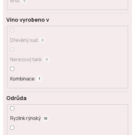
Brut
0
Víno vyrobeno v
Dřevěný sud
0
Nerezový tank
0
Kombinace
1
Odrůda
Ryzlink rýnský
10