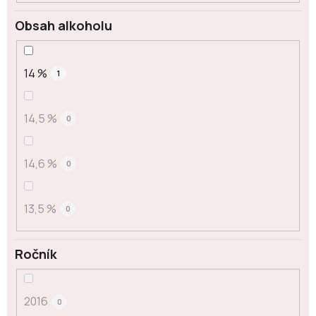
Obsah alkoholu
14 %
1
14,5 %
0
14,6 %
0
13,5 %
0
Ročník
2016
0