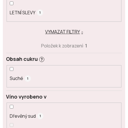
LETNÍ SLEVY
1
VYMAZAT FILTRY
Položek k zobrazení:
1
Obsah cukru
?
Suché
1
Víno vyrobeno v
Dřevěný sud
1