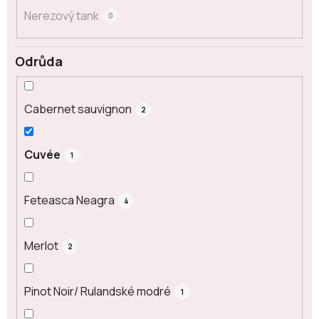
Nerezový tank
0
Odrůda
Cabernet sauvignon
2
Cuvée
1
Feteasca Neagra
4
Merlot
2
Pinot Noir/ Rulandské modré
1