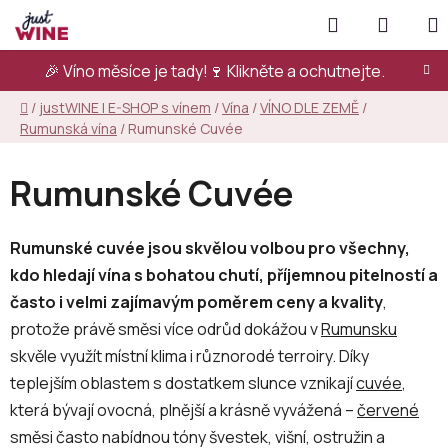
Přejít
Hledat
NÁKUP
na
KOŠÍK
obsah
🎉 Víno měsíce je tady!🍷
Klikněte a ochutnejte.
Domů
/
justWINE | E-SHOP s vínem
/
Vína
/
VÍNO DLE ZEMĚ
/
Rumunská vína
/
Rumunské Cuvée
Rumunské Cuvée
Rumunské cuvée jsou skvělou volbou pro všechny,
kdo hledají vína s bohatou chutí, příjemnou pitelností a
často i velmi zajímavým poměrem ceny a kvality
,
protože právě směsi více odrůd dokážou v
Rumunsku
skvěle využít místní klima i různorodé terroiry. Díky
teplejším oblastem s dostatkem slunce vznikají
cuvée
,
která bývají ovocná, plnější a krásně vyvážená –
červené
směsi často nabídnou tóny švestek, višní, ostružin a