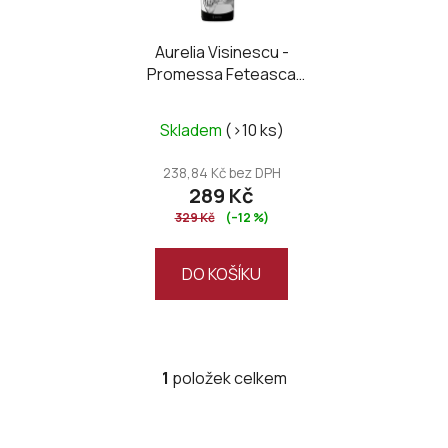
p
r
o
Aurelia Visinescu -
Promessa Feteasca
d
Negra&Syrah 2021
u
k
Skladem
(>10 ks)
t
238,84 Kč bez DPH
ů
289 Kč
329 Kč
(–12 %)
DO KOŠÍKU
1
položek celkem
O
v
l