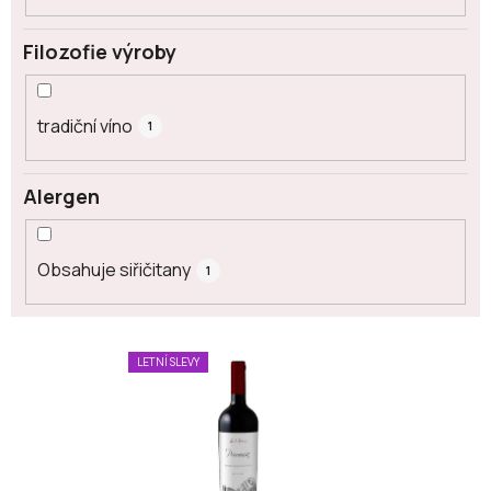
Filozofie výroby
tradiční víno
1
Alergen
Obsahuje siřičitany
1
V
LETNÍ SLEVY
ý
p
i
s