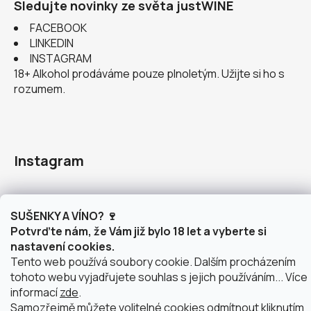
Sledujte novinky ze světa justWINE
FACEBOOK
LINKEDIN
INSTAGRAM
18+ Alkohol prodáváme pouze plnoletým. Užijte si ho s
rozumem.
Instagram
SUŠENKY A VÍNO? 🍷
Potvrďte nám, že Vám již bylo 18 let a vyberte si
nastavení cookies.
doprava po Brně
2 výdejní místa v Brně
Tento web používá soubory cookie. Dalším procházením
tohoto webu vyjadřujete souhlas s jejich používáním... Více
informací
zde
.
Samozřejmě můžete volitelné cookies odmítnout kliknutím