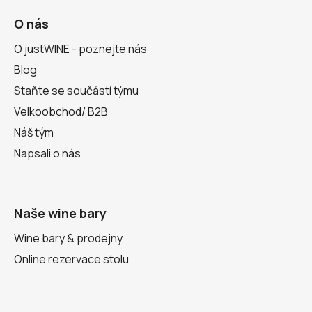
O nás
O justWINE - poznejte nás
Blog
Staňte se součástí týmu
Velkoobchod/ B2B
Náš tým
Napsali o nás
Naše wine bary
Wine bary & prodejny
Online rezervace stolu