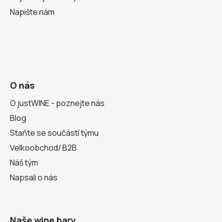
Napište nám
O nás
O justWINE - poznejte nás
Blog
Staňte se součástí týmu
Velkoobchod/ B2B
Náš tým
Napsali o nás
Naše wine bary