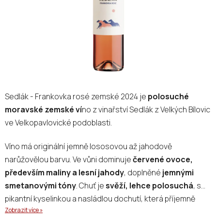
Sedlák - Frankovka rosé zemské 2024 je
polosuché
moravské zemské ví
no z vinařství Sedlák z Velkých Bílovic
ve Velkopavlovické podoblasti.
Víno má originální jemně lososovou až jahodově
narůžovělou barvu. Ve vůni dominuje
červené ovoce,
především maliny a lesní jahody
, doplněné
jemnými
smetanovými tóny
. Chuť je
svěží, lehce polosuchá
, s
pikantní kyselinkou a nasládlou dochutí, která příjemně
Zobrazit více »
balancuje ovocný profil.