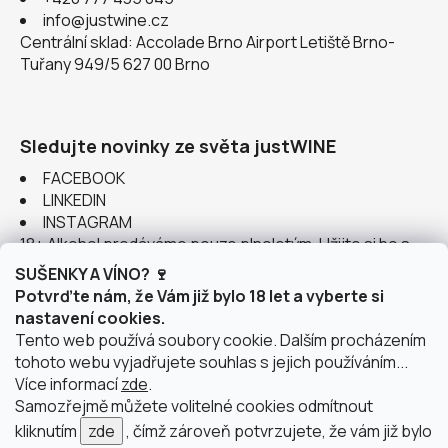
info@justwine.cz
Centrální sklad: Accolade Brno Airport Letiště Brno-
Tuřany 949/5 627 00 Brno
Sledujte novinky ze světa justWINE
FACEBOOK
LINKEDIN
INSTAGRAM
18+ Alkohol prodáváme pouze plnoletým. Užijte si ho s
rozumem.
SUŠENKY A VÍNO? 🍷
Potvrďte nám, že Vám již bylo 18 let a vyberte si
nastavení cookies.
Tento web používá soubory cookie. Dalším procházením
tohoto webu vyjadřujete souhlas s jejich používáním...
Instagram
Více informací
zde
.
Samozřejmě můžete volitelné cookies odmítnout
kliknutím
zde
, čímž zároveň potvrzujete, že vám již bylo