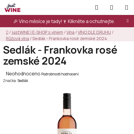
Přejít
Hledat
NÁKUPN
na
KOŠÍK
obsah
🎉 Víno měsíce je tady!🍷
Klikněte a ochutnejte.
Domů
/
justWINE | E-SHOP s vínem
/
Vína
/
VÍNO DLE DRUHU
/
Růžová vína
/
Sedlák - Frankovka rosé zemské 2024
Sedlák - Frankovka rosé
zemské 2024
Průměrné
Neohodnoceno
Podrobnosti hodnocení
Značka:
hodnocení
Sedlák
produktu
je
0,0
z
5
hvězdiček.