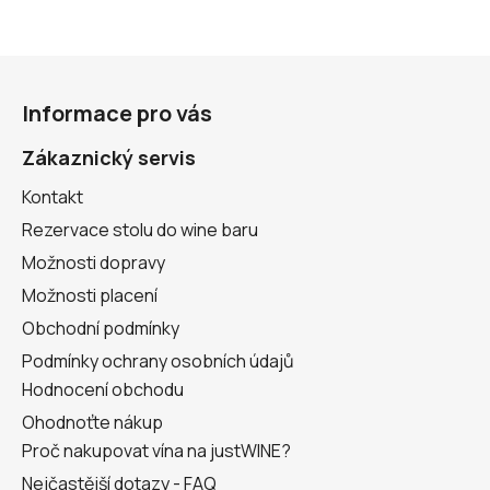
Z
á
Informace pro vás
p
a
Zákaznický servis
t
Kontakt
í
Rezervace stolu do wine baru
Možnosti dopravy
Možnosti placení
Obchodní podmínky
Podmínky ochrany osobních údajů
Hodnocení obchodu
Ohodnoťte nákup
Proč nakupovat vína na justWINE?
Nejčastější dotazy - FAQ