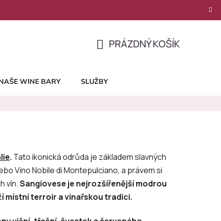
PRÁZDNÝ KOŠÍK
NÁKUPNÍ
KOŠÍK
NAŠE WINE BARY
SLUŽBY
lie
.
Tato ikonická odrůda je základem slavných
 nebo Vino Nobile di Montepulciano, a právem si
h vín.
Sangiovese je nejrozšířenější modrou
í místní terroir a vinařskou tradici.
ny višní, třešní, švestek a červeného