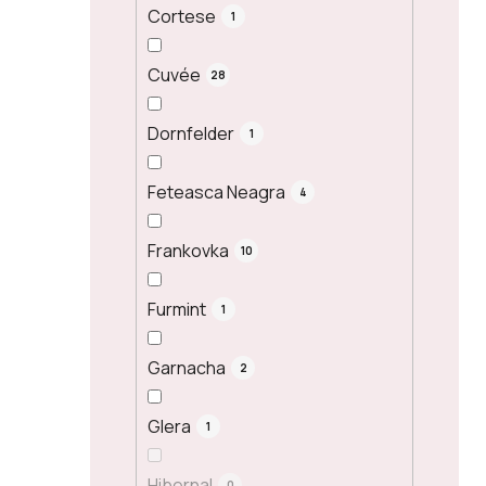
Cortese
1
Cuvée
28
Dornfelder
1
Feteasca Neagra
4
Frankovka
10
Furmint
1
Garnacha
2
Glera
1
Hibernal
0