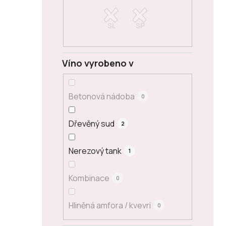
Víno vyrobeno v
Betonová nádoba
0
Dřevěný sud
2
Nerezový tank
1
Kombinace
0
Hliněná amfora / kvevri
0