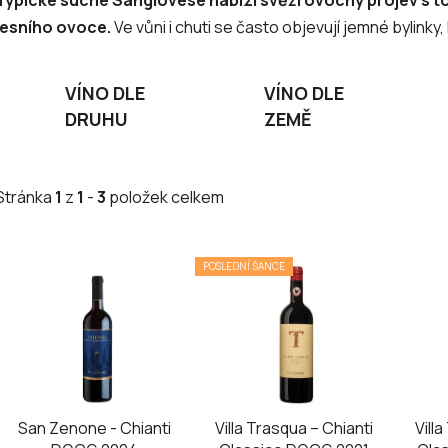
lesního ovoce.
Ve vůni i chuti se často objevují jemné bylinky,
VÍNO DLE
VÍNO DLE
DRUHU
ZEMĚ
Stránka
1
z
1
-
3
položek celkem
V
POSLEDNÍ ŠANCE
ý
p
i
s
p
r
San Zenone - Chianti
Villa Trasqua – Chianti
Vill
o