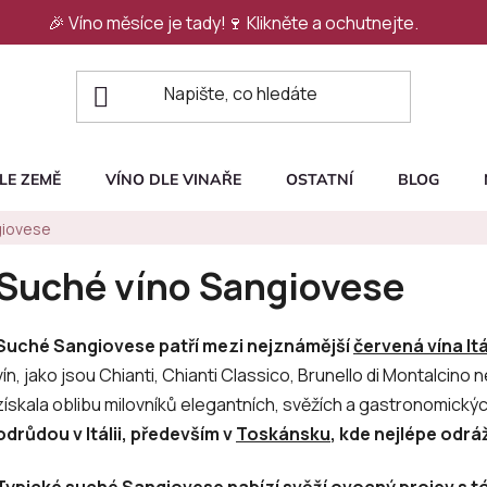
🎉 Víno měsíce je tady!🍷
Klikněte a ochutnejte.
LE ZEMĚ
VÍNO DLE VINAŘE
OSTATNÍ
BLOG
giovese
Suché víno Sangiovese
Suché Sangiovese patří mezi nejznámější
červená vína Itá
vín, jako jsou Chianti, Chianti Classico, Brunello di Montalcino
získala oblibu milovníků elegantních, svěžích a gastronomickýc
odrůdou v Itálii, především v
Toskánsku
, kde nejlépe odráž
Typické suché Sangiovese nabízí svěží ovocný projev s tó