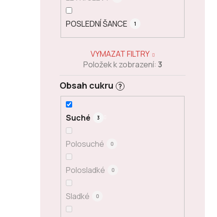
POSLEDNÍ ŠANCE
1
VYMAZAT FILTRY
Položek k zobrazení:
3
Obsah cukru
?
Suché
3
Polosuché
0
Polosladké
0
Sladké
0