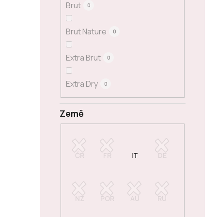
Brut
0
Brut Nature
0
Extra Brut
0
Extra Dry
0
Země