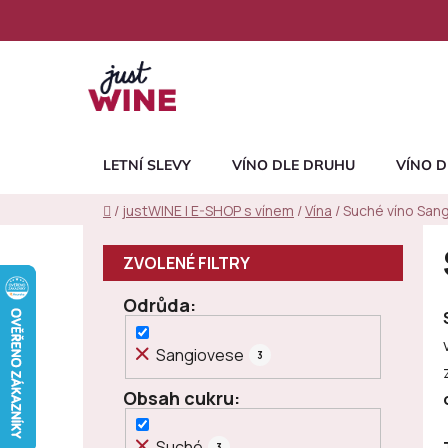
Přejít
na
obsah
LETNÍ SLEVY
VÍNO DLE DRUHU
VÍNO D
Domů
/
justWINE | E-SHOP s vínem
/
Vína
/
Suché víno San
P
o
s
Odrůda
t
r
Sangiovese
3
a
n
Obsah cukru
n
í
Suché
3