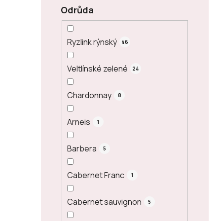
Odrůda
Ryzlink rýnský
46
Veltlínské zelené
24
Chardonnay
8
Arneis
1
Barbera
5
Cabernet Franc
1
Cabernet sauvignon
5