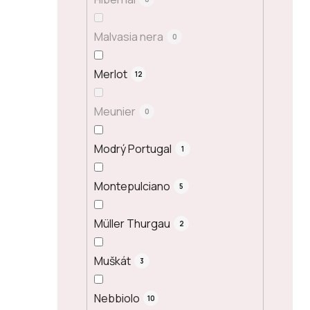
Malvasia nera
0
Merlot
12
Meunier
0
Modrý Portugal
1
Montepulciano
5
Müller Thurgau
2
Muškát
3
Nebbiolo
10