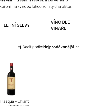
 koření, fialky nebo lehce zemitý charakter.
VÍNO DLE
LETNÍ SLEVY
VINAŘE
Ř
Řadit podle:
Nejprodávanější
a
z
e
n
í
p
r
o
d
a Trasqua – Chianti
u