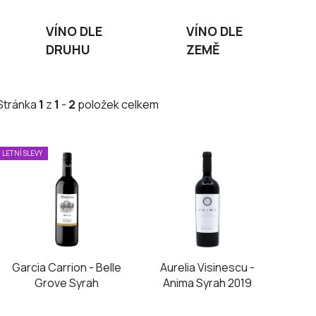
VÍNO DLE
VÍNO DLE
DRUHU
ZEMĚ
Stránka
1
z
1
-
2
položek celkem
V
LETNÍ SLEVY
ý
p
i
s
p
r
Garcia Carrion - Belle
Aurelia Visinescu -
o
Grove Syrah
Anima Syrah 2019
d
u