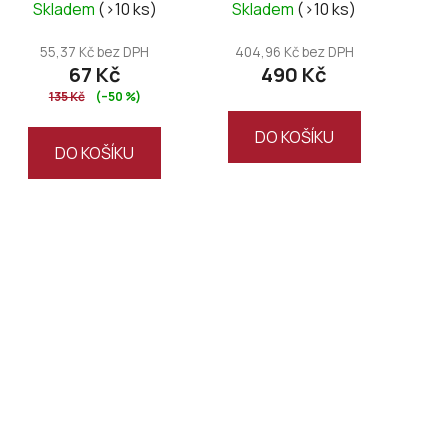
Skladem
(>10 ks)
Skladem
(>10 ks)
k
t
55,37 Kč bez DPH
404,96 Kč bez DPH
ů
67 Kč
490 Kč
135 Kč
(–50 %)
DO KOŠÍKU
DO KOŠÍKU
O
v
l
á
d
a
c
í
p
r