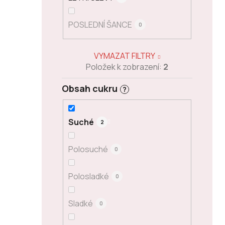
POSLEDNÍ ŠANCE
0
VYMAZAT FILTRY
Položek k zobrazení:
2
Obsah cukru
?
Suché
2
Polosuché
0
Polosladké
0
Sladké
0