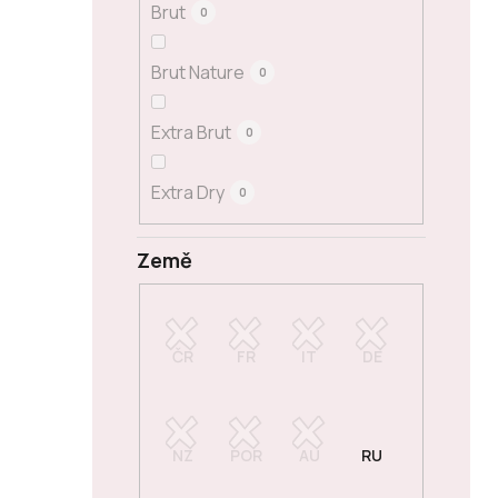
Brut
0
Brut Nature
0
Extra Brut
0
Extra Dry
0
Země