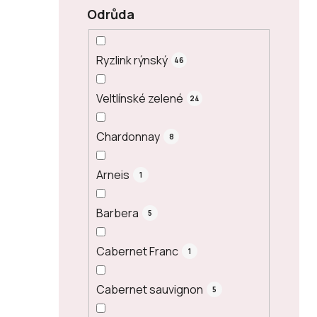
Odrůda
Ryzlink rýnský
46
Veltlínské zelené
24
Chardonnay
8
Arneis
1
Barbera
5
Cabernet Franc
1
Cabernet sauvignon
5