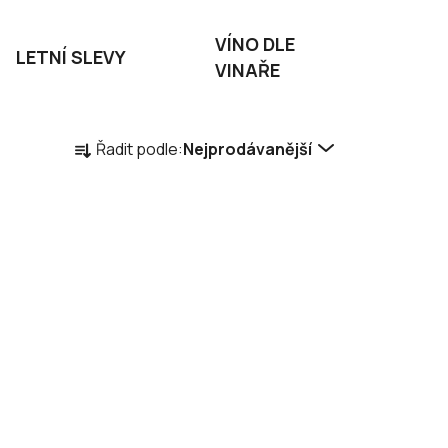
VÍNO DLE
LETNÍ SLEVY
VINAŘE
Ř
Řadit podle:
Nejprodávanější
a
z
e
n
í
p
r
o
d
u
k
t