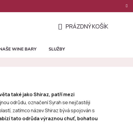
PRÁZDNÝ KOŠÍK
NÁKUPNÍ
KOŠÍK
NAŠE WINE BARY
SLUŽBY
ěta také jako Shiraz, patří mezi
jnou odrůdu, označení Syrah se nejčastěji
lastí, zatímco název Shiraz bývá spojován s
abízí tato odrůda výraznou chuť, bohatou