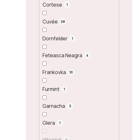
Cortese
1
Cuvée
28
Dornfelder
1
Feteasca Neagra
4
Frankovka
10
Furmint
1
Garnacha
2
Glera
1
Hibernal
0