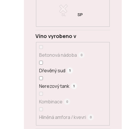
Víno vyrobeno v
Betonová nádoba
0
Dřevěný sud
1
Nerezový tank
1
Kombinace
0
Hliněná amfora / kvevri
0