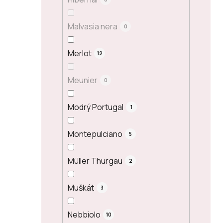
Malvasia nera
0
Merlot
12
Meunier
0
Modrý Portugal
1
Montepulciano
5
Müller Thurgau
2
Muškát
3
Nebbiolo
10