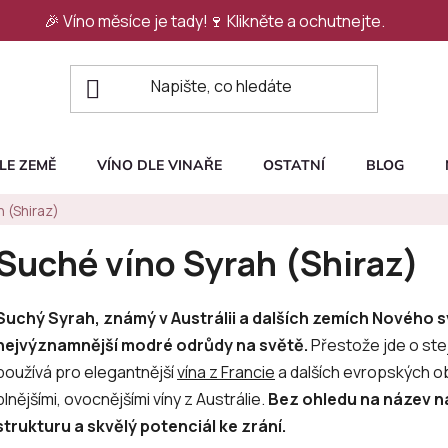
🎉 Víno měsíce je tady!🍷
Klikněte a ochutnejte.
LE ZEMĚ
VÍNO DLE VINAŘE
OSTATNÍ
BLOG
 (Shiraz)
Suché víno Syrah (Shiraz)
Suchý Syrah, známý v Austrálii a dalších zemích Nového sv
nejvýznamnější modré odrůdy na světě.
Přestože jde o ste
používá pro elegantnější
vína z Francie
a dalších evropských ob
plnějšími, ovocnějšími víny z Austrálie.
Bez ohledu na název n
strukturu a skvělý potenciál ke zrání.