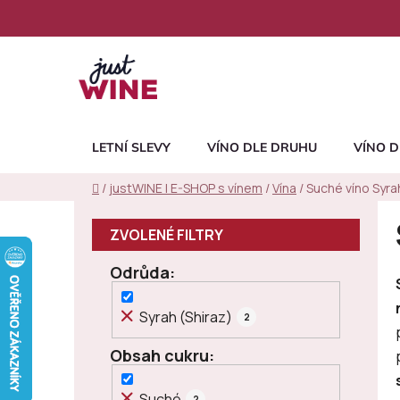
Přejít
na
obsah
LETNÍ SLEVY
VÍNO DLE DRUHU
VÍNO D
Domů
/
justWINE | E-SHOP s vínem
/
Vína
/
Suché víno Syrah
P
o
s
Odrůda
t
r
Syrah (Shiraz)
2
a
n
Obsah cukru
n
í
Suché
2