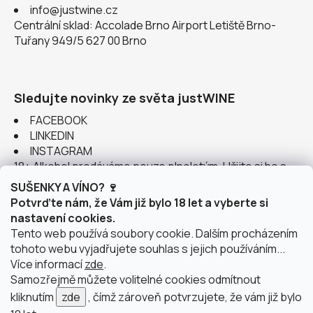
info@justwine.cz
Centrální sklad: Accolade Brno Airport Letiště Brno-
Tuřany 949/5 627 00 Brno
Sledujte novinky ze světa justWINE
FACEBOOK
LINKEDIN
INSTAGRAM
18+ Alkohol prodáváme pouze plnoletým. Užijte si ho s
rozumem.
SUŠENKY A VÍNO? 🍷
Potvrďte nám, že Vám již bylo 18 let a vyberte si
nastavení cookies.
Tento web používá soubory cookie. Dalším procházením
tohoto webu vyjadřujete souhlas s jejich používáním...
Instagram
Více informací
zde
.
Samozřejmě můžete volitelné cookies odmítnout
kliknutím
zde
, čímž zároveň potvrzujete, že vám již bylo