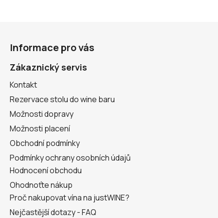
Z
á
Informace pro vás
p
a
Zákaznický servis
t
Kontakt
í
Rezervace stolu do wine baru
Možnosti dopravy
Možnosti placení
Obchodní podmínky
Podmínky ochrany osobních údajů
Hodnocení obchodu
Ohodnoťte nákup
Proč nakupovat vína na justWINE?
Nejčastější dotazy - FAQ