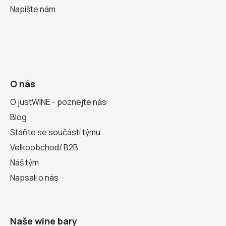
Napište nám
O nás
O justWINE - poznejte nás
Blog
Staňte se součástí týmu
Velkoobchod/ B2B
Náš tým
Napsali o nás
Naše wine bary