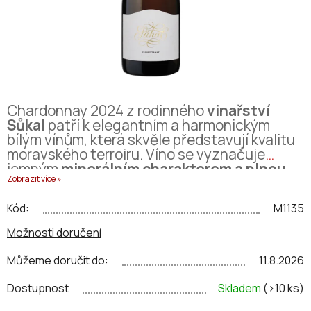
Chardonnay 2024 z rodinného
vinařství
Sůkal
patří k elegantním a harmonickým
bílým vínům, která skvěle představují kvalitu
moravského terroiru. Víno se vyznačuje
jemným
minerálním charakterem a plnou
Zobrazit více »
strukturou
, kterou propůjčuje unikátní
složení půdy a pečlivá práce ve vinici i ve
Kód:
M1135
sklepě.
Možnosti doručení
Vůně je bohatá a komplexní. Chuť
je
harmonická a dobře vyvážená
, s
Můžeme doručit do:
11.8.2026
příjemnou kyselinkou, plností i dlouhým
závěrem, který potěší i zkušené milovníky
Dostupnost
Skladem
(>10 ks)
Chardonnay.