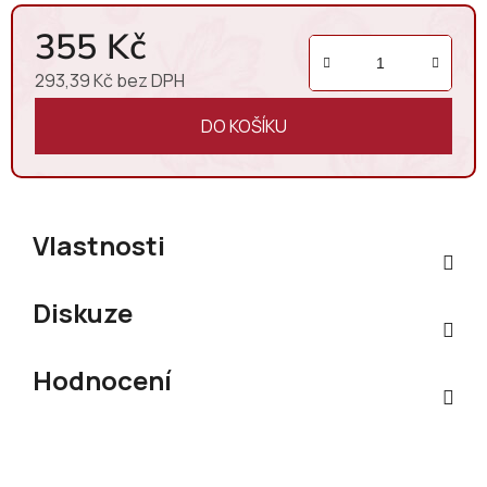
Toto Chardonnay zrálo v nerezových tancích
355 Kč
s ležením na jemných kalech, což podtrhuje
jeho
hladkou texturu, komplexnost a
293,39 Kč bez DPH
eleganci
.
Měrná cena:
DO KOŠÍKU
Vlastnosti
Diskuze
Hodnocení