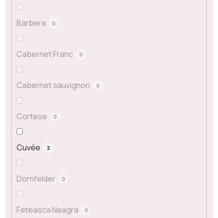
Barbera
0
Cabernet Franc
0
Cabernet sauvignon
0
Cortese
0
Cuvée
2
Dornfelder
0
Feteasca Neagra
0