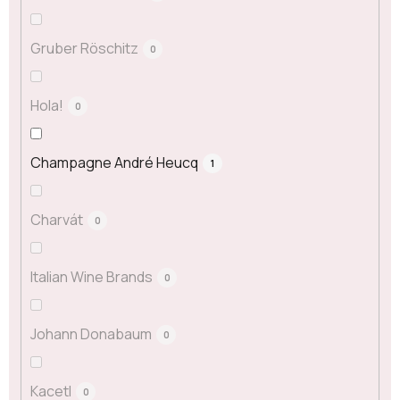
Gruber Röschitz
0
Hola!
0
Champagne André Heucq
1
Charvát
0
Italian Wine Brands
0
Johann Donabaum
0
Kacetl
0