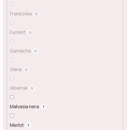
Frankovka
0
Furmint
0
Garnacha
0
Glera
0
Hibernal
0
Malvasia nera
1
Merlot
1