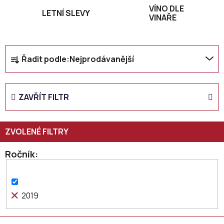
VÍNO DLE
LETNÍ SLEVY
VINAŘE
Ř
Řadit podle:
Nejprodávanější
a
z
e
ZAVŘÍT FILTR
n
í
p
r
o
Ročník
d
u
k
2019
t
ů