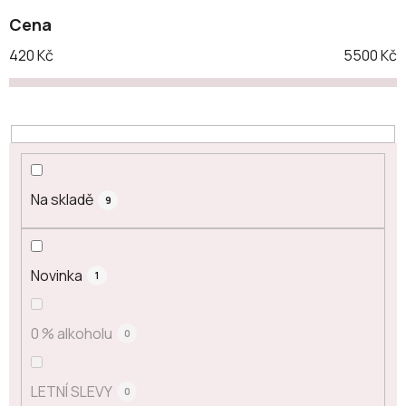
Cena
420
Kč
5500
Kč
Na skladě
9
Novinka
1
0 % alkoholu
0
LETNÍ SLEVY
0