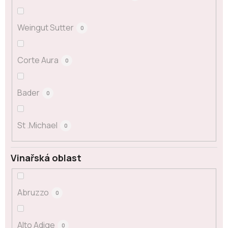
Weingut Sutter
0
Corte Aura
0
Bader
0
St .Michael
0
Vinařská oblast
Abruzzo
0
Alto Adige
0