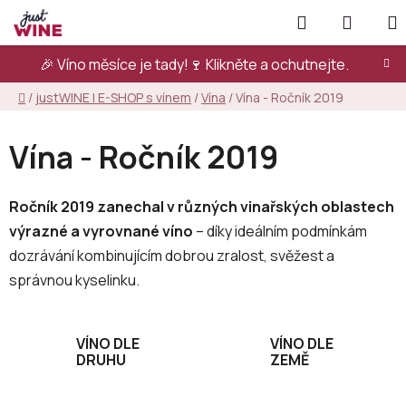
Přejít
Hledat
NÁKUP
na
KOŠÍK
obsah
🎉 Víno měsíce je tady!🍷
Klikněte a ochutnejte.
Domů
/
justWINE | E-SHOP s vínem
/
Vína
/
Vína - Ročník 2019
Vína - Ročník 2019
Ročník 2019 zanechal v různých vinařských oblastech
výrazné a vyrovnané víno
– díky ideálním podmínkám
dozrávání kombinujícím dobrou zralost, svěžest a
správnou kyselinku.
VÍNO DLE
VÍNO DLE
DRUHU
ZEMĚ