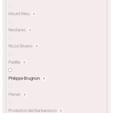
Mount Riley
0
Nestarec
0
Nizza Silvano
0
Padilla
0
Philippe Brugnon
1
Plenér
0
Produttori del Barbaresco
0