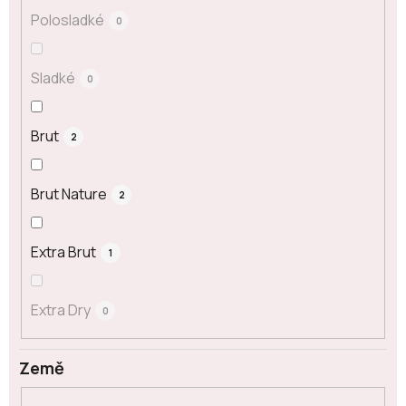
Polosladké
0
Sladké
0
Brut
2
Brut Nature
2
Extra Brut
1
Extra Dry
0
Země