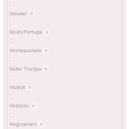
Meunier
0
Modrý Portugal
0
Montepulciano
0
Müller Thurgau
0
Muškát
0
Nebbiolo
0
Negroamaro
0