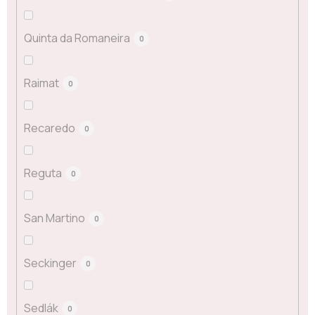
Quinta da Romaneira
0
Raimat
0
Recaredo
0
Reguta
0
San Martino
0
Seckinger
0
Sedlák
0