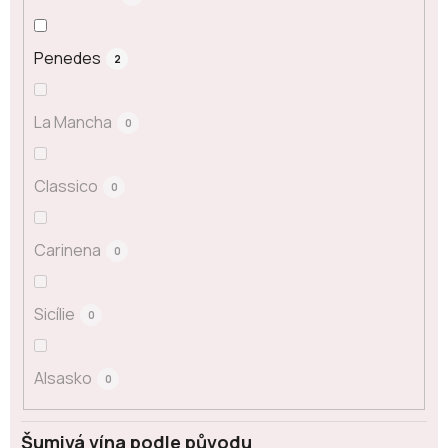
Penedes
2
La Mancha
0
Classico
0
Carinena
0
Sicílie
0
Alsasko
0
Šumivá vína podle původu