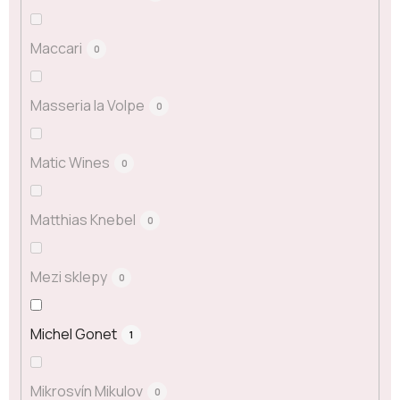
Maccari
0
Masseria la Volpe
0
Matic Wines
0
Matthias Knebel
0
Mezi sklepy
0
Michel Gonet
1
Mikrosvín Mikulov
0