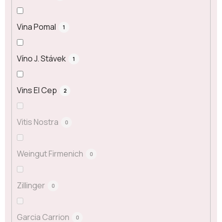
Vina Pomal
1
Víno J. Stávek
1
Vins El Cep
2
Vitis Nostra
0
Weingut Firmenich
0
Zillinger
0
Garcia Carrion
0