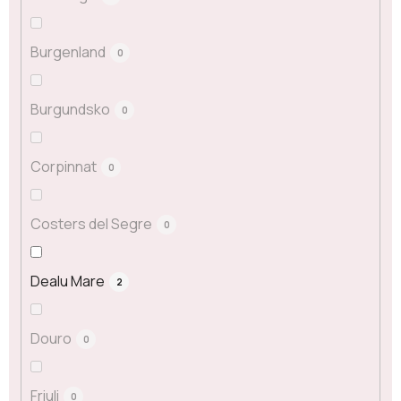
Burgenland
0
Burgundsko
0
Corpinnat
0
Costers del Segre
0
Dealu Mare
2
Douro
0
Friuli
0