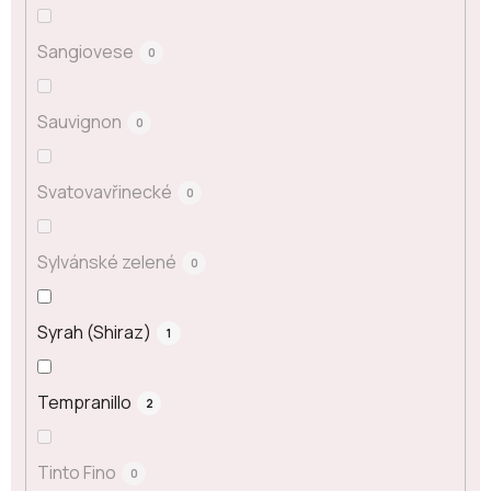
Sangiovese
0
Sauvignon
0
Svatovavřinecké
0
Sylvánské zelené
0
Syrah (Shiraz)
1
Tempranillo
2
Tinto Fino
0