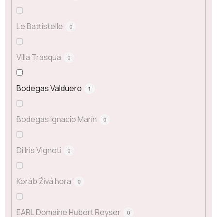
Le Battistelle
0
Villa Trasqua
0
Bodegas Valduero
1
Bodegas Ignacio Marín
0
Di Iris Vigneti
0
Koráb Živá hora
0
EARL Domaine Hubert Reyser
0