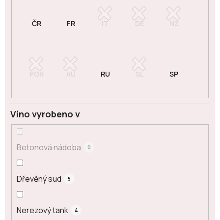
Víno vyrobeno v
Betonová nádoba
0
Dřevěný sud
5
Nerezový tank
4