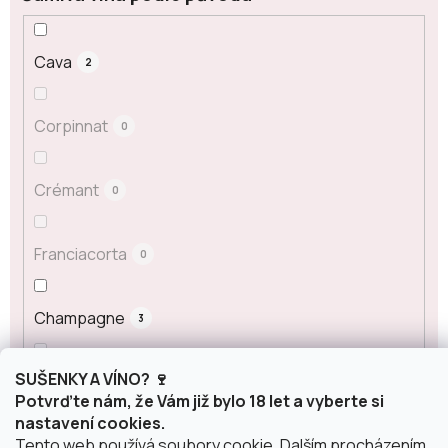
Cava
2
Corpinnat
0
Crémant
0
Franciacorta
0
Champagne
3
SUŠENKY A VÍNO? 🍷
Prosecco
0
Potvrďte nám, že Vám již bylo 18 let a vyberte si
nastavení cookies.
Tento web používá soubory cookie. Dalším procházením
Sekt
0