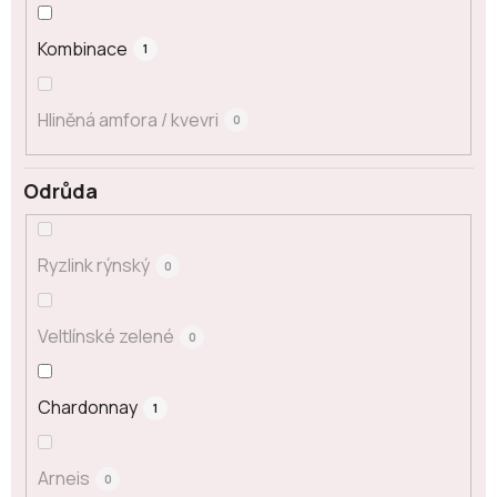
Kombinace
1
Hliněná amfora / kvevri
0
Odrůda
Ryzlink rýnský
0
Veltlínské zelené
0
Chardonnay
1
Arneis
0