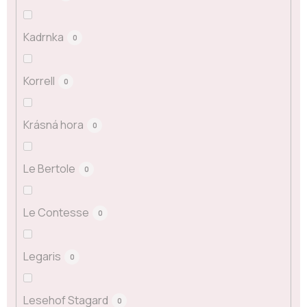
Kadrnka
0
Korrell
0
Krásná hora
0
Le Bertole
0
Le Contesse
0
Legaris
0
Lesehof Stagard
0