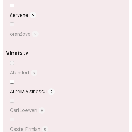
červené
5
oranžové
0
Vinařství
Allendorf
0
Aurelia Visinescu
2
Carl Loewen
0
Castel Firmian
0