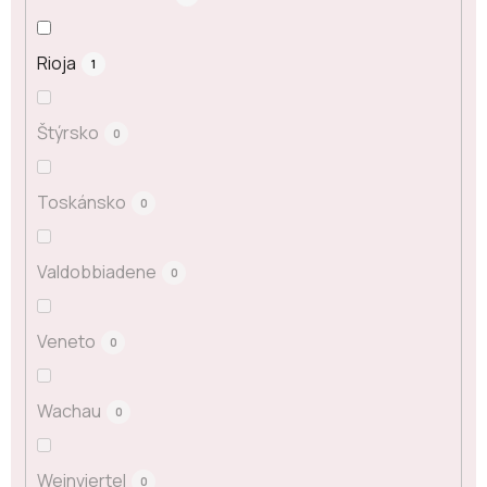
Rioja
1
Štýrsko
0
Toskánsko
0
Valdobbiadene
0
Veneto
0
Wachau
0
Weinviertel
0