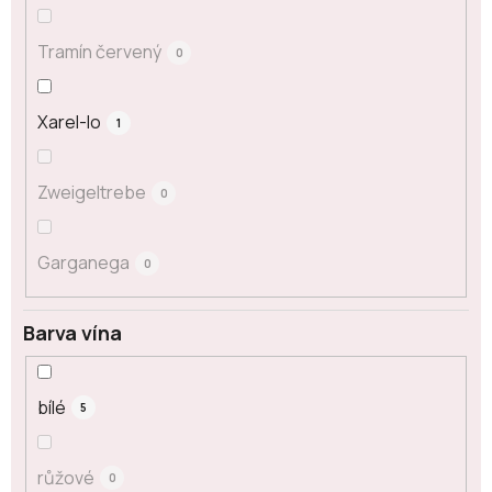
Tramín červený
0
Xarel-lo
1
Zweigeltrebe
0
Garganega
0
Barva vína
bílé
5
růžové
0