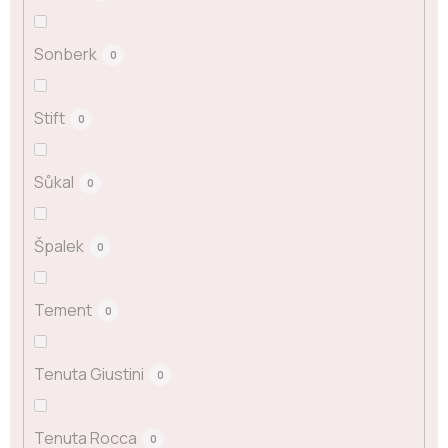
Sonberk
0
Stift
0
Sůkal
0
Špalek
0
Tement
0
Tenuta Giustini
0
Tenuta Rocca
0