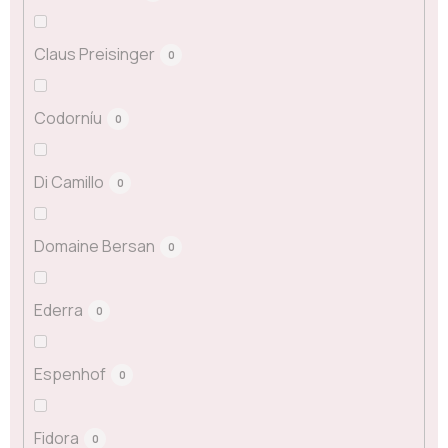
Claus Preisinger
0
Codorníu
0
Di Camillo
0
Domaine Bersan
0
Ederra
0
Espenhof
0
Fidora
0