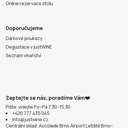
Online rezervace stolu
Doporučujeme
Dárkové poukazy
Degustace v justWINE
Seznam vinařství
Zeptejte se nás, poradíme Vám❤️
Pište, volejte Po–Pá 7.30–15.30
+420 777 435 045
info@justwine.cz
Centrální sklad: Accolade Brno Airport Letiště Brno-