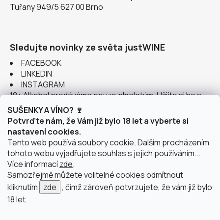
Tuřany 949/5 627 00 Brno
Sledujte novinky ze světa justWINE
FACEBOOK
LINKEDIN
INSTAGRAM
18+ Alkohol prodáváme pouze plnoletým. Užijte si ho s
rozumem.
SUŠENKY A VÍNO? 🍷
Potvrďte nám, že Vám již bylo 18 let a vyberte si
nastavení cookies.
Tento web používá soubory cookie. Dalším procházením
tohoto webu vyjadřujete souhlas s jejich používáním...
Instagram
Více informací
zde
.
Samozřejmě můžete volitelné cookies odmítnout
kliknutím
zde
, čímž zároveň potvrzujete, že vám již bylo
18 let.