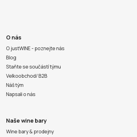
O nás
O justWINE - poznejte nás
Blog
Staňte se součástí týmu
Velkoobchod/ B2B
Náš tým
Napsali o nás
Naše wine bary
Wine bary & prodejny