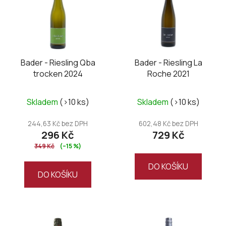
í
i
p
s
r
p
o
r
d
o
Bader - Riesling Qba
Bader - Riesling La
u
trocken 2024
Roche 2021
d
k
u
t
k
Skladem
(>10 ks)
Skladem
(>10 ks)
ů
t
244,63 Kč bez DPH
602,48 Kč bez DPH
ů
296 Kč
729 Kč
349 Kč
(–15 %)
DO KOŠÍKU
DO KOŠÍKU