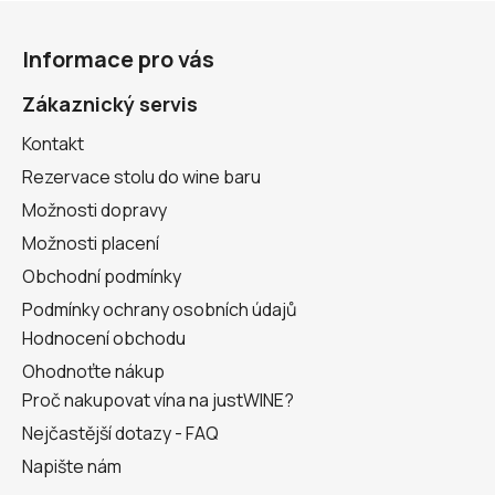
Z
á
Informace pro vás
p
a
Zákaznický servis
t
Kontakt
í
Rezervace stolu do wine baru
Možnosti dopravy
Možnosti placení
Obchodní podmínky
Podmínky ochrany osobních údajů
Hodnocení obchodu
Ohodnoťte nákup
Proč nakupovat vína na justWINE?
Nejčastější dotazy - FAQ
Napište nám