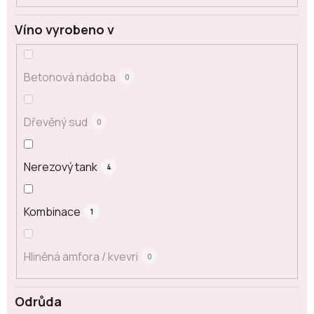
Víno vyrobeno v
Betonová nádoba
0
Dřevěný sud
0
Nerezový tank
4
Kombinace
1
Hliněná amfora / kvevri
0
Odrůda