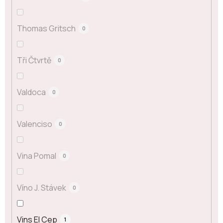
Thomas Gritsch
0
Tři Čtvrtě
0
Valdoca
0
Valenciso
0
Vina Pomal
0
Víno J. Stávek
0
Vins El Cep
1