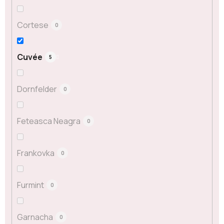
Cortese
0
Cuvée
5
Dornfelder
0
Feteasca Neagra
0
Frankovka
0
Furmint
0
Garnacha
0