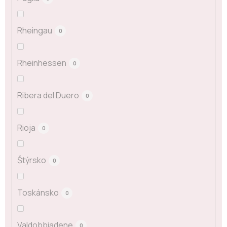
Rheingau
0
Rheinhessen
0
Ribera del Duero
0
Rioja
0
Štýrsko
0
Toskánsko
0
Valdobbiadene
0