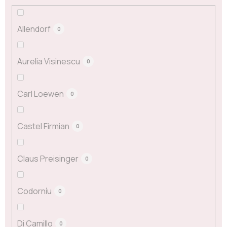
Allendorf
0
Aurelia Visinescu
0
Carl Loewen
0
Castel Firmian
0
Claus Preisinger
0
Codorníu
0
Di Camillo
0