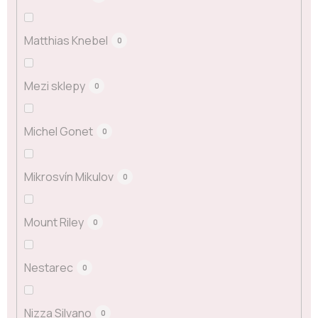
Matthias Knebel
0
Mezi sklepy
0
Michel Gonet
0
Mikrosvín Mikulov
0
Mount Riley
0
Nestarec
0
Nizza Silvano
0