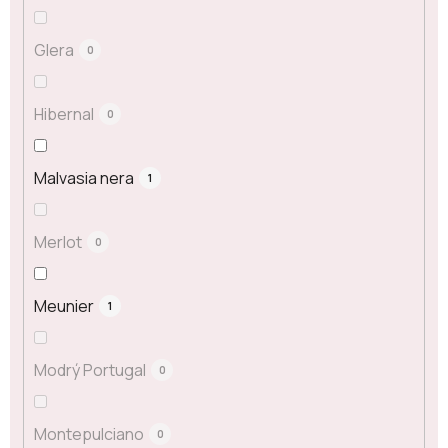
Glera
0
Hibernal
0
Malvasia nera
1
Merlot
0
Meunier
1
Modrý Portugal
0
Montepulciano
0