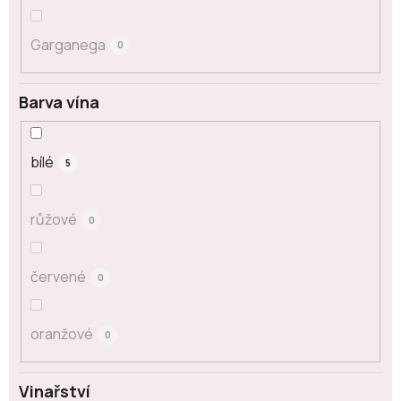
Garganega
0
Barva vína
bílé
5
růžové
0
červené
0
oranžové
0
Vinařství