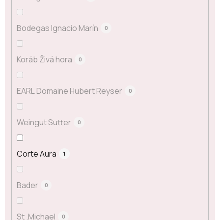
Bodegas Ignacio Marín
0
Koráb Živá hora
0
EARL Domaine Hubert Reyser
0
Weingut Sutter
0
Corte Aura
1
Bader
0
St .Michael
0