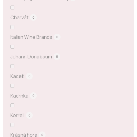
Charvát
0
Italian Wine Brands
0
Johann Donabaum
0
Kacetl
0
Kadrnka
0
Korrell
0
Krásná hora
0