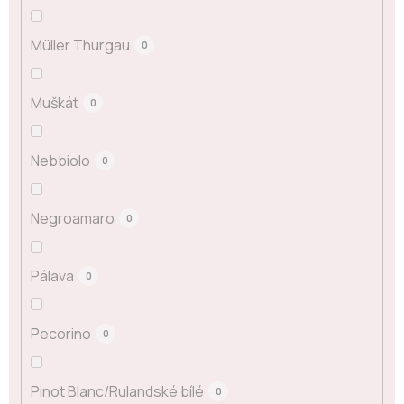
Müller Thurgau
0
Muškát
0
Nebbiolo
0
Negroamaro
0
Pálava
0
Pecorino
0
Pinot Blanc/Rulandské bílé
0