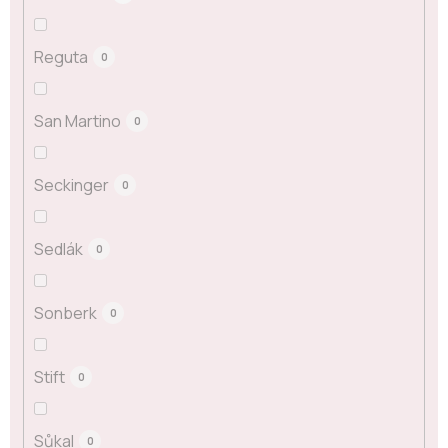
Reguta
0
San Martino
0
Seckinger
0
Sedlák
0
Sonberk
0
Stift
0
Sůkal
0