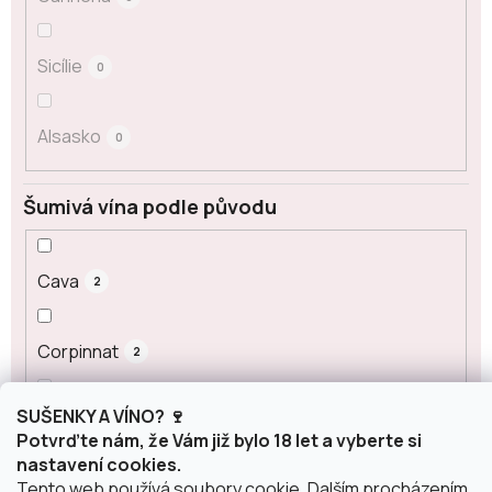
Sicílie
0
Alsasko
0
Šumivá vína podle původu
Cava
2
Corpinnat
2
SUŠENKY A VÍNO? 🍷
Crémant
0
Potvrďte nám, že Vám již bylo 18 let a vyberte si
nastavení cookies.
Tento web používá soubory cookie. Dalším procházením
Franciacorta