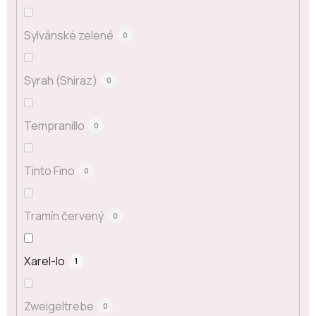
Sylvánské zelené
0
Syrah (Shiraz)
0
Tempranillo
0
Tinto Fino
0
Tramín červený
0
Xarel-lo
1
Zweigeltrebe
0