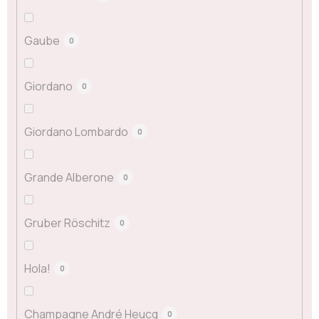
Gaube
0
Giordano
0
Giordano Lombardo
0
Grande Alberone
0
Gruber Röschitz
0
Hola!
0
Champagne André Heucq
0