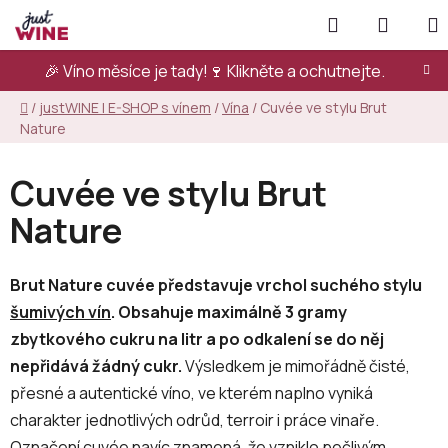
Přejít
Hledat
NÁKUP
na
KOŠÍK
obsah
🎉 Víno měsíce je tady!🍷
Klikněte a ochutnejte.
Domů
/
justWINE | E-SHOP s vínem
/
Vína
/
Cuvée ve stylu Brut
Nature
Cuvée ve stylu Brut
Nature
Brut Nature cuvée představuje vrchol suchého stylu
šumivých vín
. Obsahuje maximálně 3 gramy
zbytkového cukru na litr a po odkalení se do něj
nepřidává žádný cukr.
Výsledkem je mimořádně čisté,
přesné a autentické víno, ve kterém naplno vyniká
charakter jednotlivých odrůd, terroir i práce vinaře.
Označení
cuvée
navíc znamená, že vzniklo pečlivým