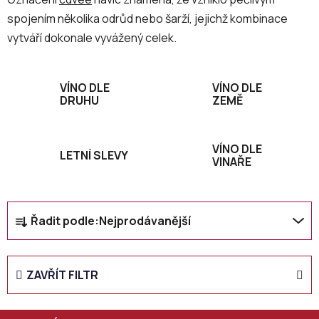
spojením několika odrůd nebo šarží, jejichž kombinace
vytváří dokonale vyvážený celek.
VÍNO DLE
VÍNO DLE
DRUHU
ZEMĚ
VÍNO DLE
LETNÍ SLEVY
VINAŘE
Ř
Řadit podle:
Nejprodávanější
a
z
e
ZAVŘÍT FILTR
n
í