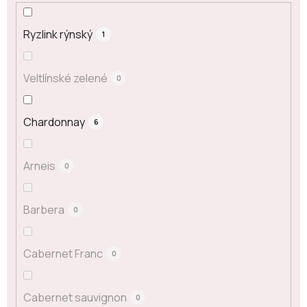
Ryzlink rýnský
1
Veltlínské zelené
0
Chardonnay
6
Arneis
0
Barbera
0
Cabernet Franc
0
Cabernet sauvignon
0