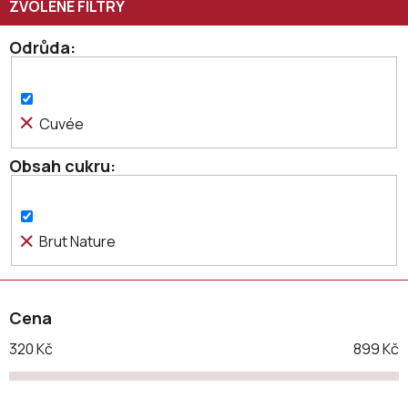
p
r
o
Odrůda
d
u
k
Cuvée
t
ů
Obsah cukru
Brut Nature
Cena
320
Kč
899
Kč