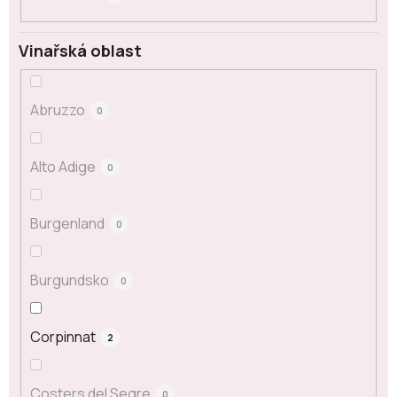
Vinařská oblast
Abruzzo
0
Alto Adige
0
Burgenland
0
Burgundsko
0
Corpinnat
2
Costers del Segre
0