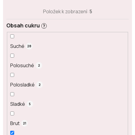
Položek k zobrazení:
5
Obsah cukru
?
Suché
28
Polosuché
2
Polosladké
2
Sladké
5
Brut
21