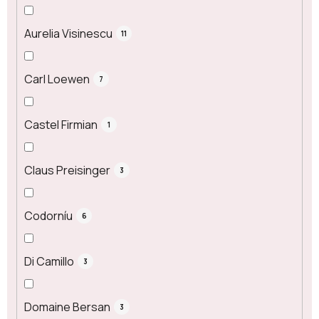
Aurelia Visinescu
11
Carl Loewen
7
Castel Firmian
1
Claus Preisinger
3
Codorníu
6
Di Camillo
3
Domaine Bersan
3