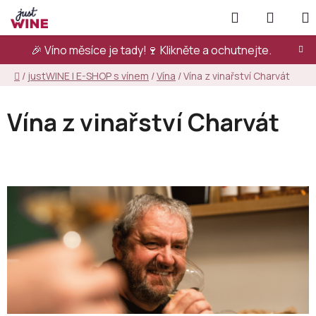
Přejít
Hledat
NÁKUP
na
KOŠÍK
obsah
🎉 Víno měsíce je tady!🍷
Klikněte a ochutnejte.
Domů
/
justWINE | E-SHOP s vínem
/
Vína
/
Vína z vinařství Charvát
Vína z vinařství Charvát