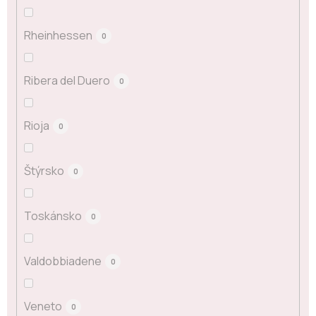
Rheinhessen
0
Ribera del Duero
0
Rioja
0
Štýrsko
0
Toskánsko
0
Valdobbiadene
0
Veneto
0