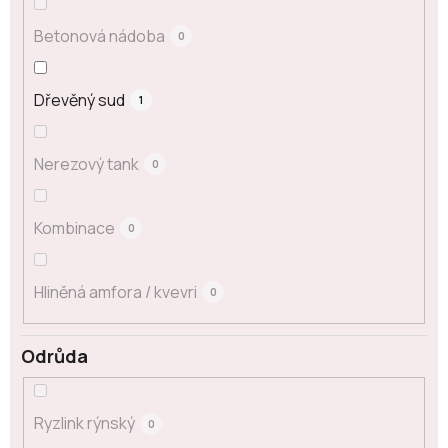
Betonová nádoba
0
Dřevěný sud
1
Nerezový tank
0
Kombinace
0
Hliněná amfora / kvevri
0
Odrůda
Ryzlink rýnský
0