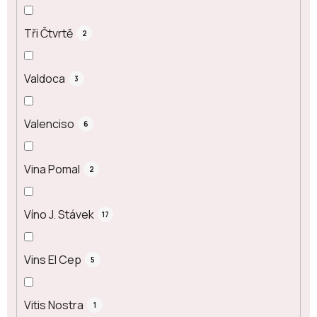
Tři Čtvrtě
2
Valdoca
3
Valenciso
6
Vina Pomal
2
Víno J. Stávek
17
Vins El Cep
5
Vitis Nostra
1