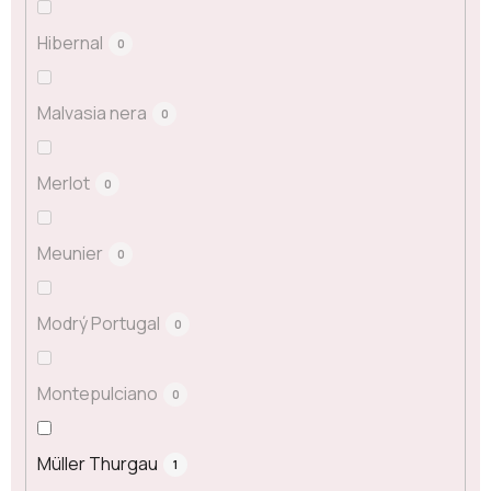
Hibernal
0
Malvasia nera
0
Merlot
0
Meunier
0
Modrý Portugal
0
Montepulciano
0
Müller Thurgau
1