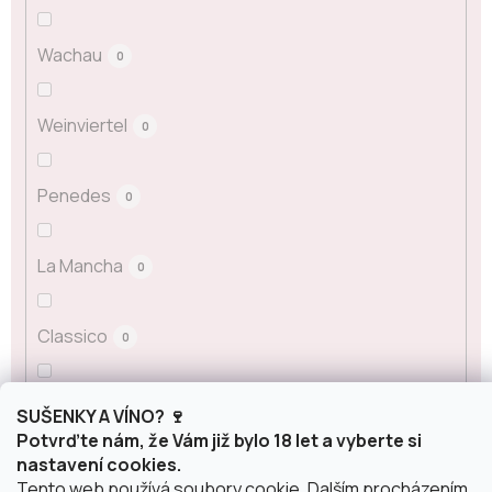
Wachau
0
Weinviertel
0
Penedes
0
La Mancha
0
Classico
0
Carinena
0
SUŠENKY A VÍNO? 🍷
Potvrďte nám, že Vám již bylo 18 let a vyberte si
nastavení cookies.
Sicílie
0
Tento web používá soubory cookie. Dalším procházením