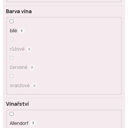
Barva vína
bílé
1
růžové
0
červené
0
oranžové
0
Vinařství
Allendorf
7