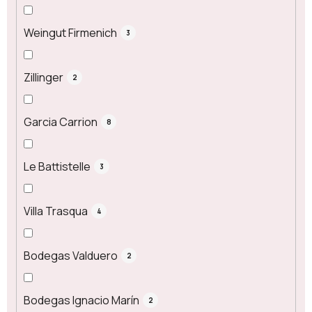
Weingut Firmenich
3
Zillinger
2
Garcia Carrion
8
Le Battistelle
3
Villa Trasqua
4
Bodegas Valduero
2
Bodegas Ignacio Marín
2