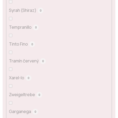
Syrah (Shiraz)
0
Tempranillo
0
Tinto Fino
0
Tramín červený
0
Xarel-lo
0
Zweigeltrebe
0
Garganega
0