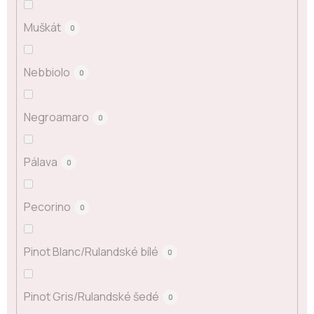
Muškát
0
Nebbiolo
0
Negroamaro
0
Pálava
0
Pecorino
0
Pinot Blanc/Rulandské bílé
0
Pinot Gris/Rulandské šedé
0