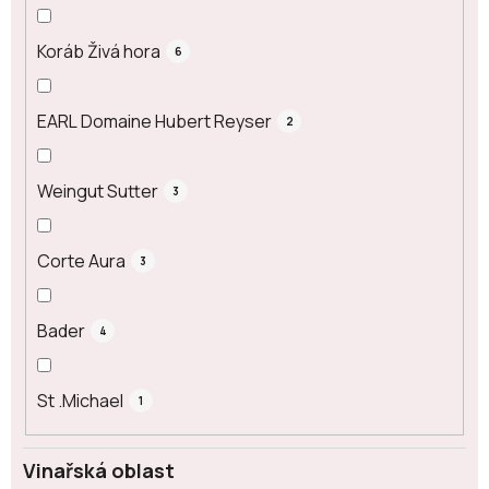
Koráb Živá hora
6
EARL Domaine Hubert Reyser
2
Weingut Sutter
3
Corte Aura
3
Bader
4
St .Michael
1
Vinařská oblast