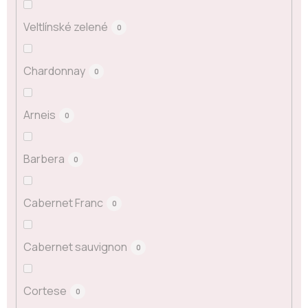
Veltlínské zelené
0
Chardonnay
0
Arneis
0
Barbera
0
Cabernet Franc
0
Cabernet sauvignon
0
Cortese
0