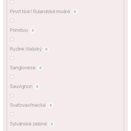
Pinot Noir/ Rulandské modré
0
Primitivo
0
Ryzlink Vlašský
0
Sangiovese
0
Sauvignon
0
Svatovavřinecké
0
Sylvánské zelené
0