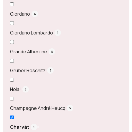
Giordano
6
Giordano Lombardo
1
Grande Alberone
4
Gruber Röschitz
4
Hola!
3
Champagne André Heucq
5
Charvát
1