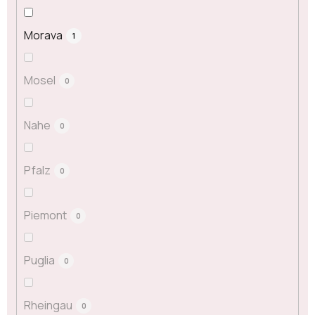
Morava
1
Mosel
0
Nahe
0
Pfalz
0
Piemont
0
Puglia
0
Rheingau
0