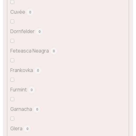
Cuvée
0
Dornfelder
0
Feteasca Neagra
0
Frankovka
0
Furmint
0
Garnacha
0
Glera
0