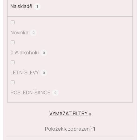
Na skladě
1
Novinka
0
0 % alkoholu
0
LETNÍ SLEVY
0
POSLEDNÍ ŠANCE
0
VYMAZAT FILTRY
Položek k zobrazení:
1