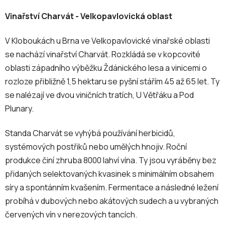
Vinařství Charvát - Velkopavlovická oblast
V Kloboukách u Brna ve Velkopavlovické vinařské oblasti
se nachází vinařství Charvát. Rozkládá se v kopcovité
oblasti západního výběžku Ždánického lesa a vinicemi o
rozloze přibližně 1,5 hektaru se pyšní stářím 45 až 65 let. Ty
se nalézají ve dvou viničních tratích, U Větřáku a Pod
Plunary.
Standa Charvát se vyhýbá používání herbicidů,
systémových postřiků nebo umělých hnojiv. Roční
produkce činí zhruba 8000 lahví vína. Ty jsou vyráběny bez
přidaných selektovaných kvasinek s minimálním obsahem
síry a spontánním kvašením. Fermentace a následné ležení
probíhá v dubových nebo akátových sudech a u vybraných
červených vín v nerezových tancích.