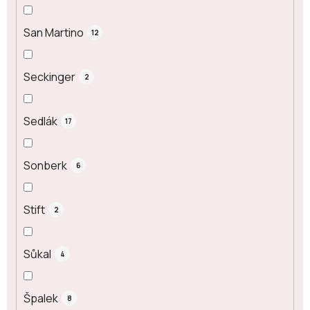
San Martino
12
Seckinger
2
Sedlák
17
Sonberk
6
Stift
2
Sůkal
4
Špalek
8