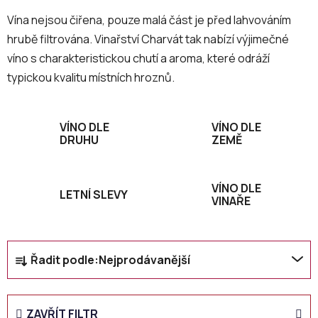
Vína nejsou čiřena, pouze malá část je před lahvováním
hrubě filtrována. Vinařství Charvát tak nabízí výjimečné
víno s charakteristickou chutí a aroma, které odráží
typickou kvalitu místních hroznů.
VÍNO DLE
VÍNO DLE
DRUHU
ZEMĚ
VÍNO DLE
LETNÍ SLEVY
VINAŘE
Ř
Řadit podle:
Nejprodávanější
a
z
e
ZAVŘÍT FILTR