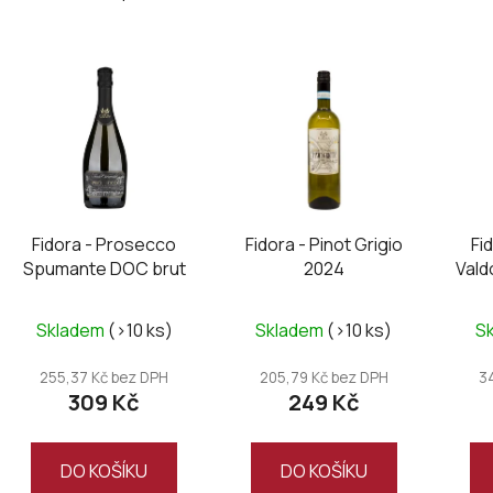
V
ý
p
i
s
p
r
Fidora - Prosecco
Fidora - Pinot Grigio
Fi
o
Spumante DOC brut
2024
Val
d
Mi
u
Skladem
(>10 ks)
Skladem
(>10 ks)
S
k
t
255,37 Kč bez DPH
205,79 Kč bez DPH
3
ů
309 Kč
249 Kč
DO KOŠÍKU
DO KOŠÍKU