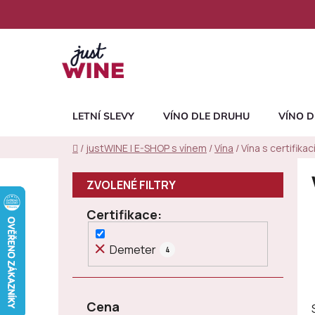
Přejít
na
obsah
LETNÍ SLEVY
VÍNO DLE DRUHU
VÍNO D
Domů
/
justWINE | E-SHOP s vínem
/
Vína
/
Vína s certifika
P
o
s
Certifikace
t
r
Demeter
4
a
n
n
Cena
í