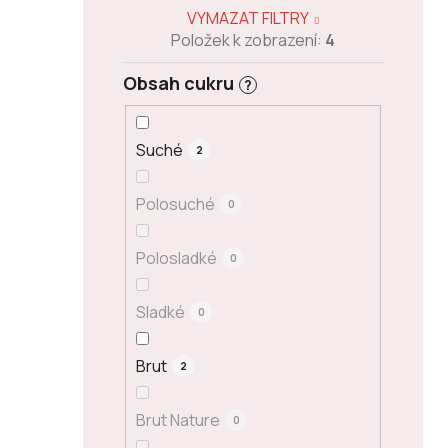
VYMAZAT FILTRY
Položek k zobrazení:
4
Obsah cukru
?
Suché
2
Polosuché
0
Polosladké
0
Sladké
0
Brut
2
Brut Nature
0