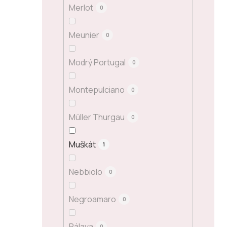
Merlot
0
Meunier
0
Modrý Portugal
0
Montepulciano
0
Müller Thurgau
0
Muškát
1
Nebbiolo
0
Negroamaro
0
Pálava
0