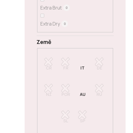
Extra Brut
0
Extra Dry
0
Země