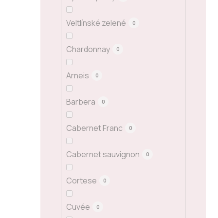
Veltlínské zelené
0
Chardonnay
0
Arneis
0
Barbera
0
Cabernet Franc
0
Cabernet sauvignon
0
Cortese
0
Cuvée
0