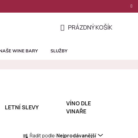
PRÁZDNÝ KOŠÍK
NÁKUPNÍ
KOŠÍK
NAŠE WINE BARY
SLUŽBY
VÍNO DLE
LETNÍ SLEVY
VINAŘE
Ř
Řadit podle:
Nejprodávanější