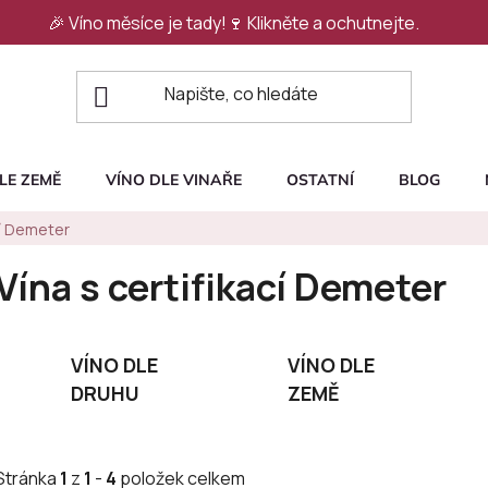
🎉 Víno měsíce je tady!🍷
Klikněte a ochutnejte.
LE ZEMĚ
VÍNO DLE VINAŘE
OSTATNÍ
BLOG
cí Demeter
Vína s certifikací Demeter
VÍNO DLE
VÍNO DLE
DRUHU
ZEMĚ
Stránka
1
z
1
-
4
položek celkem