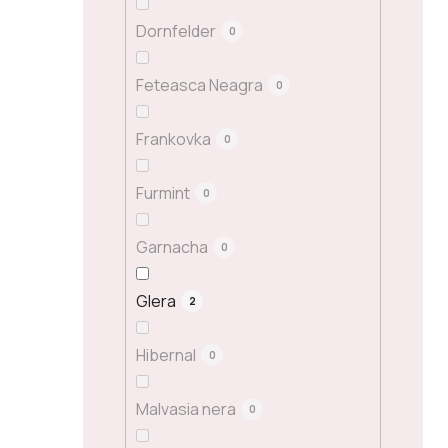
Dornfelder
0
Feteasca Neagra
0
Frankovka
0
Furmint
0
Garnacha
0
Glera
2
Hibernal
0
Malvasia nera
0