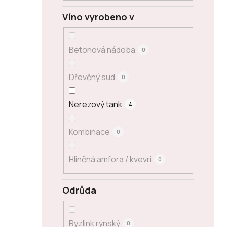
Víno vyrobeno v
Betonová nádoba
0
Dřevěný sud
0
Nerezový tank
4
Kombinace
0
Hliněná amfora / kvevri
0
Odrůda
Ryzlink rýnský
0