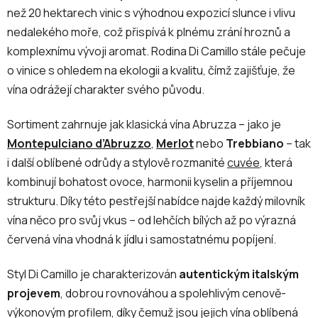
než 20 hektarech vinic s výhodnou expozicí slunce i vlivu
nedalekého moře, což přispívá k plnému zrání hroznů a
komplexnímu vývoji aromat. Rodina Di Camillo stále pečuje
o vinice s ohledem na ekologii a kvalitu, čímž zajišťuje, že
vína odrážejí charakter svého původu.
Sortiment zahrnuje jak klasická vína Abruzza – jako je
Montepulciano d’Abruzzo
,
Merlot
nebo
Trebbiano
– tak
i další oblíbené odrůdy a stylově rozmanité
cuvée
, která
kombinují bohatost ovoce, harmonii kyselin a příjemnou
strukturu. Díky této pestřejší nabídce najde každý milovník
vína něco pro svůj vkus – od lehčích bílých až po výrazná
červená vína vhodná k jídlu i samostatnému popíjení.
Styl Di Camillo je charakterizován
autentickým italským
projevem
, dobrou rovnováhou a spolehlivým cenově-
výkonovým profilem, díky čemuž jsou jejich vína oblíbená