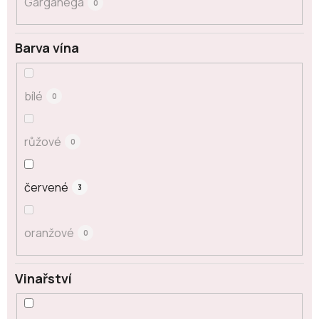
Garganega
0
Barva vína
bílé
0
růžové
0
červené
3
oranžové
0
Vinařství