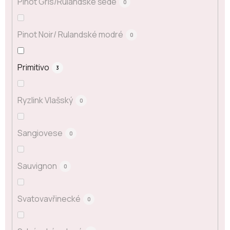
Pinot Gris/Rulandské šedé
0
Pinot Noir/ Rulandské modré
0
Primitivo
3
Ryzlink Vlašský
0
Sangiovese
0
Sauvignon
0
Svatovavřinecké
0