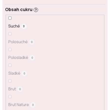
Obsah cukru
?
Suché
3
Polosuché
0
Polosladké
0
Sladké
0
Brut
0
Brut Nature
0