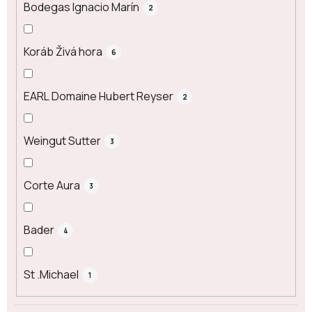
Bodegas Ignacio Marín
2
Koráb Živá hora
6
EARL Domaine Hubert Reyser
2
Weingut Sutter
3
Corte Aura
3
Bader
4
St .Michael
1