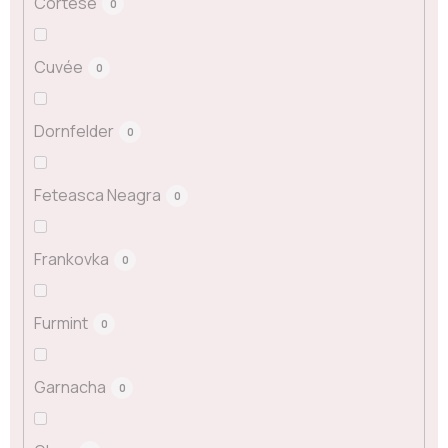
Cortese
0
Cuvée
0
Dornfelder
0
Feteasca Neagra
0
Frankovka
0
Furmint
0
Garnacha
0