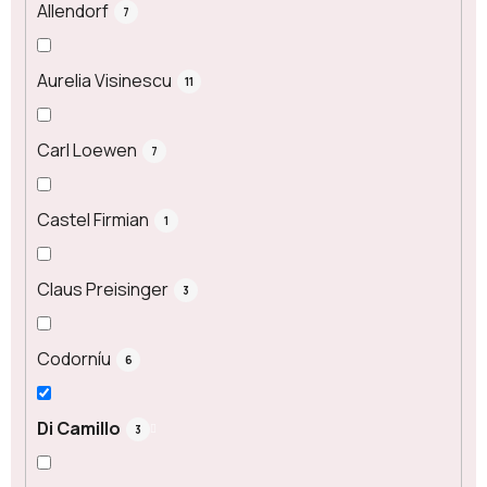
Allendorf
7
Aurelia Visinescu
11
Carl Loewen
7
Castel Firmian
1
Claus Preisinger
3
Codorníu
6
Di Camillo
3