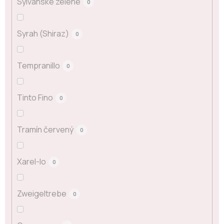
Sylvánské zelené
0
Syrah (Shiraz)
0
Tempranillo
0
Tinto Fino
0
Tramín červený
0
Xarel-lo
0
Zweigeltrebe
0