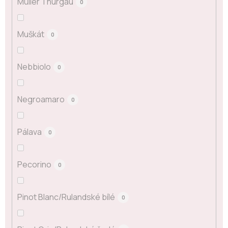
Müller Thurgau
0
Muškát
0
Nebbiolo
0
Negroamaro
0
Pálava
0
Pecorino
0
Pinot Blanc/Rulandské bílé
0