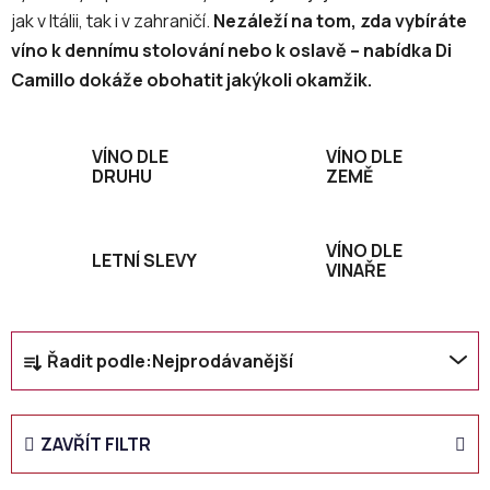
jak v Itálii, tak i v zahraničí.
Nezáleží na tom, zda vybíráte
víno k dennímu stolování nebo k oslavě – nabídka Di
Camillo dokáže obohatit jakýkoli okamžik.
VÍNO DLE
VÍNO DLE
DRUHU
ZEMĚ
VÍNO DLE
LETNÍ SLEVY
VINAŘE
Ř
Řadit podle:
Nejprodávanější
a
z
e
ZAVŘÍT FILTR
n
í