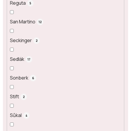
Reguta
5
San Martino
12
Seckinger
2
Sedlák
17
Sonberk
6
Stift
2
Sůkal
4