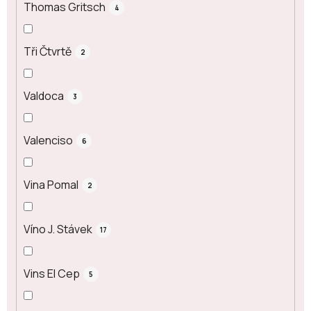
Thomas Gritsch
4
Tři Čtvrtě
2
Valdoca
3
Valenciso
6
Vina Pomal
2
Víno J. Stávek
17
Vins El Cep
5