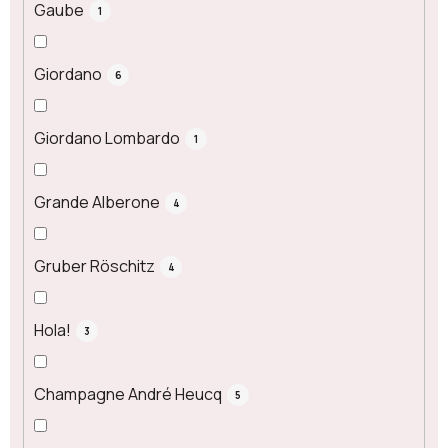
Gaube
1
Giordano
6
Giordano Lombardo
1
Grande Alberone
4
Gruber Röschitz
4
Hola!
3
Champagne André Heucq
5