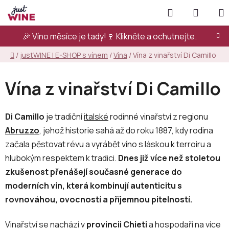
Přejít
Hledat
NÁKUP
na
KOŠÍK
obsah
🎉 Víno měsíce je tady!🍷
Klikněte a ochutnejte.
Domů
/
justWINE | E-SHOP s vínem
/
Vína
/
Vína z vinařství Di Camillo
Vína z vinařství Di Camillo
Di Camillo
je tradiční
italské
rodinné vinařství z regionu
Abruzzo
, jehož historie sahá až do roku 1887, kdy rodina
začala pěstovat révu a vyrábět víno s láskou k terroiru a
hlubokým respektem k tradici.
Dnes již více než stoletou
zkušenost přenášejí současné generace do
moderních vín, která kombinují autenticitu s
rovnováhou, ovocností a příjemnou pitelností.
Vinařství se nachází v
provincii Chieti
a hospodaří na více