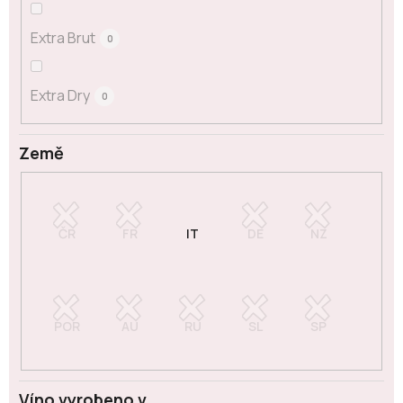
Extra Brut
0
Extra Dry
0
Země
Víno vyrobeno v