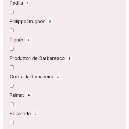
Padilla
1
Philippe Brugnon
5
Plenér
3
Produttori del Barbaresco
3
Quinta da Romaneira
3
Raimat
6
Recaredo
2