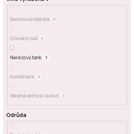
Betonová nádoba
0
Dřevěný sud
0
Nerezový tank
3
Kombinace
0
Hliněná amfora / kvevri
0
Odrůda