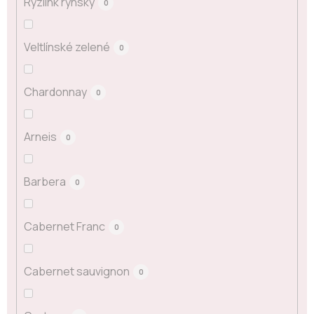
Ryzlink rýnský
0
Veltlínské zelené
0
Chardonnay
0
Arneis
0
Barbera
0
Cabernet Franc
0
Cabernet sauvignon
0