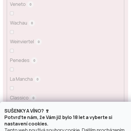
Veneto
0
Wachau
0
Weinviertel
0
Penedes
0
La Mancha
0
Classico
0
SUŠENKY A VÍNO? 🍷
Carinena
Potvrďte nám, že Vám již bylo 18 let a vyberte si
0
nastavení cookies.
Tento web používá soubory cookie. Dalším procházením