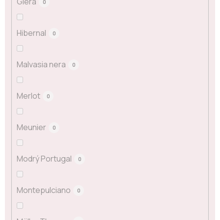
Glera
0
Hibernal
0
Malvasia nera
0
Merlot
0
Meunier
0
Modrý Portugal
0
Montepulciano
0