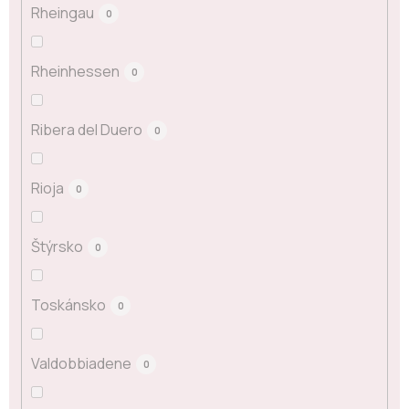
Rheingau
0
Rheinhessen
0
Ribera del Duero
0
Rioja
0
Štýrsko
0
Toskánsko
0
Valdobbiadene
0