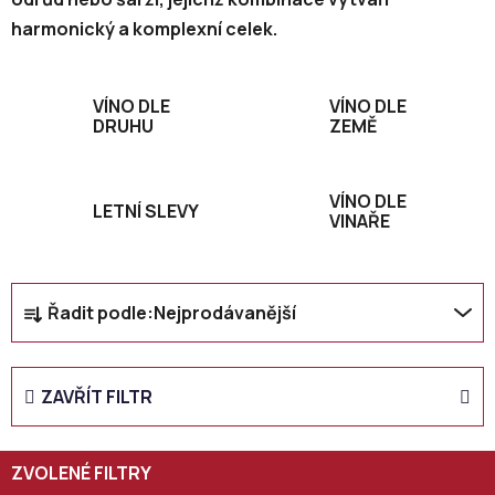
harmonický a komplexní celek.
VÍNO DLE
VÍNO DLE
DRUHU
ZEMĚ
VÍNO DLE
LETNÍ SLEVY
VINAŘE
Ř
Řadit podle:
Nejprodávanější
a
z
e
ZAVŘÍT FILTR
n
í
p