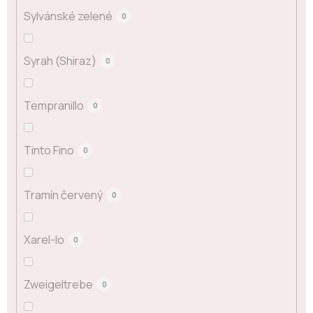
Sylvánské zelené
0
Syrah (Shiraz)
0
Tempranillo
0
Tinto Fino
0
Tramín červený
0
Xarel-lo
0
Zweigeltrebe
0