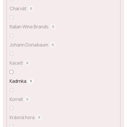
Charvát
0
Italian Wine Brands
0
Johann Donabaum
0
Kacetl
0
Kadrnka
1
Korrell
0
Krásná hora
0