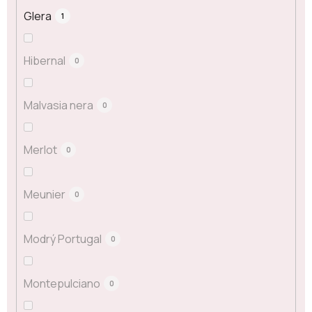
Glera
1
Hibernal
0
Malvasia nera
0
Merlot
0
Meunier
0
Modrý Portugal
0
Montepulciano
0