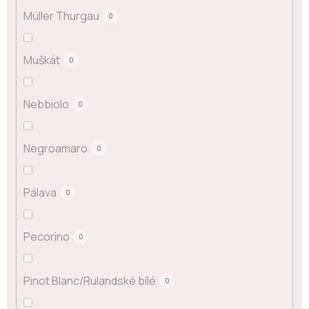
Müller Thurgau
0
Muškát
0
Nebbiolo
0
Negroamaro
0
Pálava
0
Pecorino
0
Pinot Blanc/Rulandské bílé
0