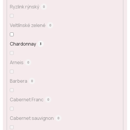
Ryzlink rýnský
0
Veltlínské zelené
0
Chardonnay
3
Arneis
0
Barbera
0
Cabernet Franc
0
Cabernet sauvignon
0