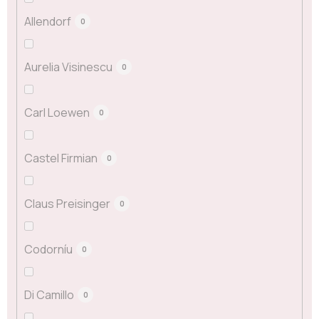
Allendorf
0
Aurelia Visinescu
0
Carl Loewen
0
Castel Firmian
0
Claus Preisinger
0
Codorníu
0
Di Camillo
0