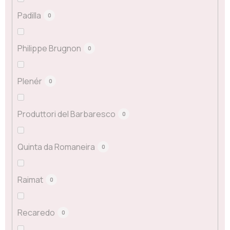
Padilla
0
Philippe Brugnon
0
Plenér
0
Produttori del Barbaresco
0
Quinta da Romaneira
0
Raimat
0
Recaredo
0