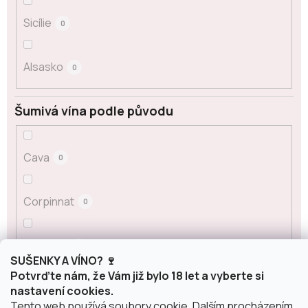
Sicílie
0
Alsasko
0
Šumivá vína podle původu
Cava
0
Corpinnat
0
Crémant
0
SUŠENKY A VÍNO? 🍷
Potvrďte nám, že Vám již bylo 18 let a vyberte si
Franciacorta
nastavení cookies.
0
Tento web používá soubory cookie. Dalším procházením