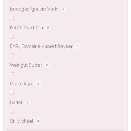
Bodegas Ignacio Marín
0
Koráb Živá hora
0
EARL Domaine Hubert Reyser
0
Weingut Sutter
0
Corte Aura
0
Bader
0
St .Michael
0