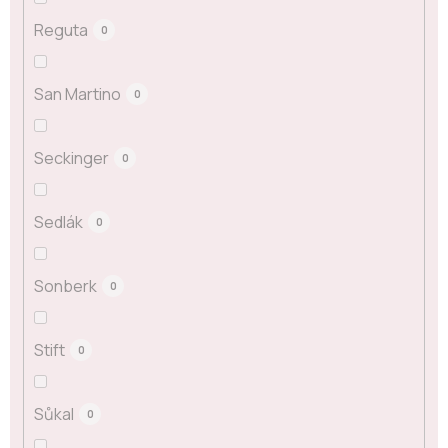
Reguta
0
San Martino
0
Seckinger
0
Sedlák
0
Sonberk
0
Stift
0
Sůkal
0