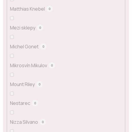
Matthias Knebel
0
Mezi sklepy
0
Michel Gonet
0
Mikrosvín Mikulov
0
Mount Riley
0
Nestarec
0
Nizza Silvano
0