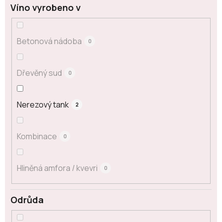
Víno vyrobeno v
Betonová nádoba
0
Dřevěný sud
0
Nerezový tank
2
Kombinace
0
Hliněná amfora / kvevri
0
Odrůda