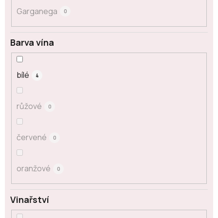
Garganega
0
Barva vína
bílé
4
růžové
0
červené
0
oranžové
0
Vinařství