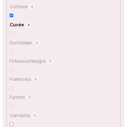
Cortese
0
Cuvée
4
Dornfelder
0
Feteasca Neagra
0
Frankovka
0
Furmint
0
Garnacha
0