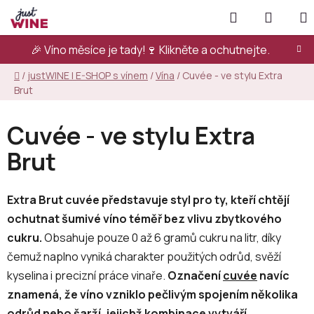
Přejít
Hledat
NÁKUP
na
KOŠÍK
obsah
🎉 Víno měsíce je tady!🍷
Klikněte a ochutnejte.
Domů
/
justWINE | E-SHOP s vínem
/
Vína
/
Cuvée - ve stylu Extra
Brut
Cuvée - ve stylu Extra
Brut
Extra Brut cuvée představuje styl pro ty, kteří chtějí
ochutnat šumivé víno téměř bez vlivu zbytkového
cukru.
Obsahuje pouze 0 až 6 gramů cukru na litr, díky
čemuž naplno vyniká charakter použitých odrůd, svěží
kyselina i precizní práce vinaře.
Označení
cuvée
navíc
znamená, že víno vzniklo pečlivým spojením několika
odrůd nebo šarží, jejichž kombinace vytváří