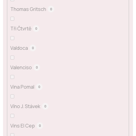
Thomas Gritsch
0
Tři Čtvrtě
0
Valdoca
0
Valenciso
0
Vina Pomal
0
Víno J. Stávek
0
Vins El Cep
0