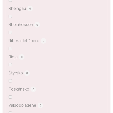
Rheingau
0
Rheinhessen
0
Ribera del Duero
0
Rioja
0
Štýrsko
0
Toskánsko
0
Valdobbiadene
0