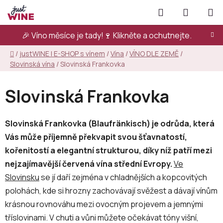
Přejít
Hledat
NÁKUPN
na
KOŠÍK
obsah
🎉 Víno měsíce je tady!🍷
Klikněte a ochutnejte.
Domů
/
justWINE | E-SHOP s vínem
/
Vína
/
VÍNO DLE ZEMĚ
/
Slovinská vína
/
Slovinská Frankovka
Slovinská Frankovka
Slovinská Frankovka (Blaufränkisch) je odrůda, která
Vás může příjemně překvapit svou šťavnatostí,
kořenitostí a elegantní strukturou, díky níž patří mezi
nejzajímavější červená vína střední Evropy.
Ve
Slovinsku
se jí daří zejména v chladnějších a kopcovitých
polohách, kde si hrozny zachovávají svěžest a dávají vínům
krásnou rovnováhu mezi ovocným projevem a jemnými
tříslovinami. V chuti a vůni můžete očekávat tóny višní,