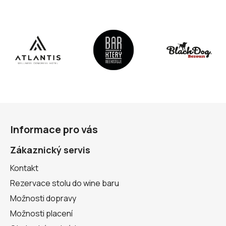
Z
á
Informace pro vás
p
a
Zákaznický servis
t
Kontakt
í
Rezervace stolu do wine baru
Možnosti dopravy
Možnosti placení