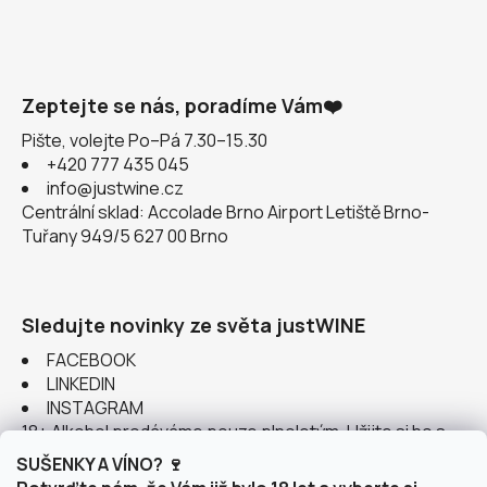
Zeptejte se nás, poradíme Vám❤️
Pište, volejte Po–Pá 7.30–15.30
+420 777 435 045
info@justwine.cz
Centrální sklad: Accolade Brno Airport Letiště Brno-
Tuřany 949/5 627 00 Brno
Sledujte novinky ze světa justWINE
FACEBOOK
LINKEDIN
INSTAGRAM
18+ Alkohol prodáváme pouze plnoletým. Užijte si ho s
rozumem.
SUŠENKY A VÍNO? 🍷