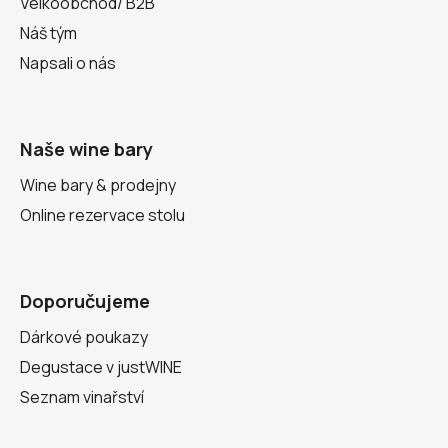
Velkoobchod/ B2B
Náš tým
Napsali o nás
Naše wine bary
Wine bary & prodejny
Online rezervace stolu
Doporučujeme
Dárkové poukazy
Degustace v justWINE
Seznam vinařství