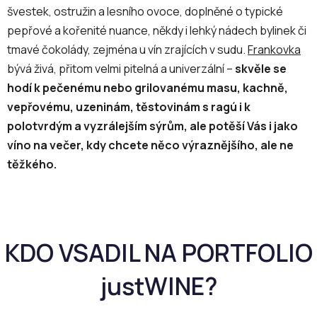
švestek, ostružin a lesního ovoce, doplněné o typické
pepřové a kořenité nuance, někdy i lehký nádech bylinek či
tmavé čokolády, zejména u vín zrajících v sudu.
Frankovka
bývá živá, přitom velmi pitelná a univerzální –
skvěle se
hodí k pečenému nebo grilovanému masu, kachně,
vepřovému, uzeninám, těstovinám s ragú i k
polotvrdým a vyzrálejším sýrům, ale potěší Vás i jako
víno na večer, kdy chcete něco výraznějšího, ale ne
těžkého.