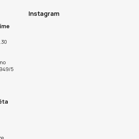
Instagram
díme
5.30
rno
 949/5
ěta
ze