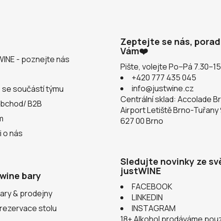
Zeptejte se nás, pora
Vám❤️
WINE - poznejte nás
Pište, volejte Po–Pá 7.30–1
+420 777 435 045
info@justwine.cz
 se součástí týmu
Centrální sklad: Accolade B
obchod/ B2B
Airport Letiště Brno-Tuřany
m
627 00 Brno
i o nás
Sledujte novinky ze sv
justWINE
wine bary
FACEBOOK
ary & prodejny
LINKEDIN
 rezervace stolu
INSTAGRAM
18+ Alkohol prodáváme pou