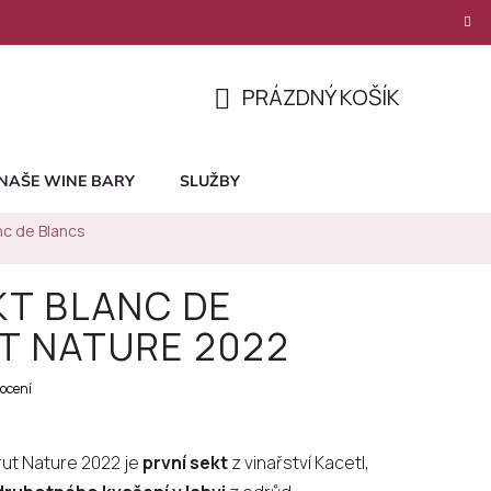
PRÁZDNÝ KOŠÍK
NÁKUPNÍ
KOŠÍK
NAŠE WINE BARY
SLUŽBY
nc de Blancs
KT BLANC DE
T NATURE 2022
ocení
rut Nature 2022 je
první sekt
z vinařství Kacetl,