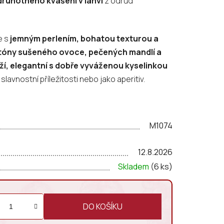
ruhotného kvašení v lahvi
z odrůd
e s
jemným perlením, bohatou texturou a
tóny sušeného ovoce, pečených mandlí a
ží, elegantní s dobře vyváženou kyselinkou
lavnostní příležitosti nebo jako aperitiv.
M1074
12.8.2026
Skladem
(6 ks)
DO KOŠÍKU