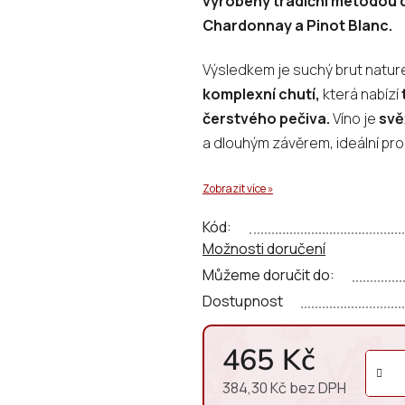
vyrobený tradiční metodou d
0,0
Chardonnay a Pinot Blanc.
z
5
Výsledkem je suchý brut natur
hvězdiček.
komplexní chutí,
která nabízí
čerstvého pečiva.
Víno je
svě
a dlouhým závěrem, ideální pro s
Zobrazit více »
Kód:
Možnosti doručení
Můžeme doručit do:
Dostupnost
465 Kč
384,30 Kč bez DPH