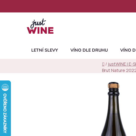
Přejít
na
obsah
LETNÍ SLEVY
VÍNO DLE DRUHU
VÍNO D
Domů
/
justWINE | E-
Brut Nature 202