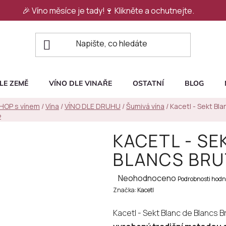
🎉 Víno měsíce je tady!🍷
Klikněte a ochutnejte.
LE ZEMĚ
VÍNO DLE VINAŘE
OSTATNÍ
BLOG
SHOP s vínem
/
Vína
/
VÍNO DLE DRUHU
/
Šumivá vína
/
Kacetl - Sekt Bla
2
KACETL - SE
BLANCS BRU
Průměrné
Neohodnoceno
Podrobnosti hodn
Značka:
hodnocení
Kacetl
produktu
Kacetl - Sekt Blanc de Blancs B
je