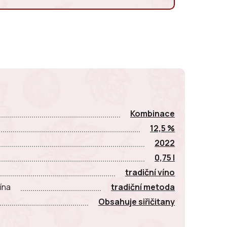
E
Kombinace
12,5 %
2022
0,75 l
tradiční víno
ína
tradiční metoda
Obsahuje siřičitany