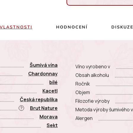
Měrná cena:
VLASTNOSTI
HODNOCENÍ
DISKUZ
Šumivá vína
Víno vyrobeno v
Chardonnay
Obsah alkoholu
bílé
Ročník
Kacetl
Objem
Česká republika
Filozofie výroby
Brut Nature
?
Metoda výroby šumivého v
Morava
Alergen
Sekt