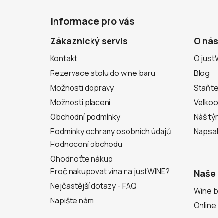
Z
á
Informace pro vás
p
a
Zákaznický servis
O nás
t
Kontakt
O just
í
Rezervace stolu do wine baru
Blog
Možnosti dopravy
Staňte
Možnosti placení
Velko
Obchodní podmínky
Náš tý
Podmínky ochrany osobních údajů
Napsal
Hodnocení obchodu
Ohodnoťte nákup
Proč nakupovat vína na justWINE?
Naše 
Nejčastější dotazy - FAQ
Wine b
Napište nám
Online