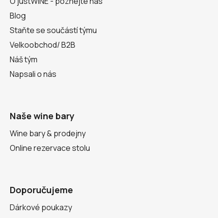
O justWINE - poznejte nás
Blog
Staňte se součástí týmu
Velkoobchod/ B2B
Náš tým
Napsali o nás
Naše wine bary
Wine bary & prodejny
Online rezervace stolu
Doporučujeme
Dárkové poukazy