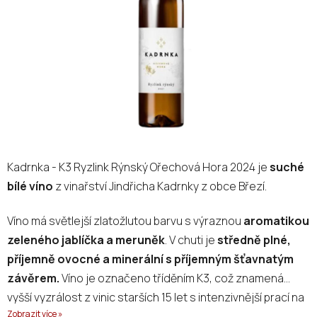
hvězdiček.
Kadrnka - K3 Ryzlink Rýnský Ořechová Hora 2024 je
suché
bílé víno
z vinařství Jindřicha Kadrnky z obce Březí.
Víno má světlejší zlatožlutou barvu s výraznou
aromatikou
zeleného jablíčka a meruněk
. V chuti je
středně plné,
příjemně ovocné a minerální s příjemným šťavnatým
závěrem.
Víno je označeno tříděním K3, což znamená
vyšší vyzrálost z vinic starších 15 let s intenzivnější prací na
Zobrazit více »
kvasnicích ve výrobě.