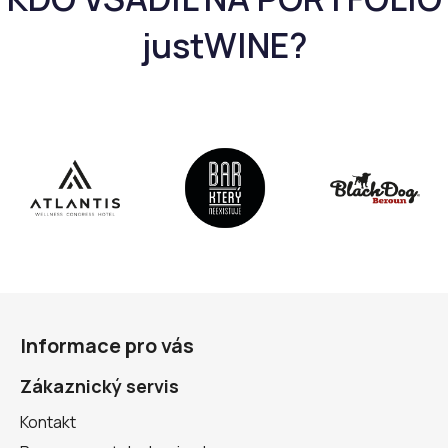
Z
á
Informace pro vás
p
a
Zákaznický servis
t
Kontakt
í