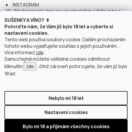
INSTAGRAM
18+ Alkohol prodáváme pouze plnoletým. Užijte si ho s
rozumem.
SUŠENKY A VÍNO? 🍷
Potvrďte nám, že Vám již bylo 18 let a vyberte si
nastavení cookies.
Tento web používá soubory cookie. Dalším procházením
tohoto webu vyjadřujete souhlas s jejich používáním...
Instagram
Více informací
zde
.
Samozřejmě můžete volitelné cookies odmítnout
kliknutím
zde
, čímž zároveň potvrzujete, že vám již bylo
18 let.
doprava po Brně
2 výdejní místa v Brně
Nebylo mi 18 let
Nastavení cookies
Vytvořil Shoptet
Copyright 2026
justWINE
. Všechna práva vyhrazena.
Upravit nastavení cookies