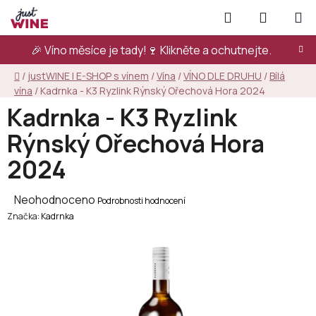
Přejít
Hledat
NÁKUPN
na
KOŠÍK
obsah
🎉 Víno měsíce je tady!🍷
Klikněte a ochutnejte.
Domů
/
justWINE | E-SHOP s vínem
/
Vína
/
VÍNO DLE DRUHU
/
Bílá
vína
/
Kadrnka - K3 Ryzlink Rýnský Ořechová Hora 2024
Kadrnka - K3 Ryzlink
Rýnský Ořechová Hora
2024
Průměrné
Neohodnoceno
Podrobnosti hodnocení
Značka:
hodnocení
Kadrnka
produktu
je
0,0
z
5