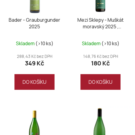
Bader - Grauburgunder
Mezi Sklepy - Muškát
2025
moravský 2025 ,
kabinetní
Skladem
(>10 ks)
Skladem
(>10 ks)
288,43 Kč bez DPH
148,76 Kč bez DPH
349 Kč
180 Kč
DO KOŠÍKU
DO KOŠÍKU