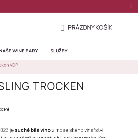
PRÁZDNÝ KOŠÍK
NÁKUPNÍ
KOŠÍK
NAŠE WINE BARY
SLUŽBY
ocken VDP
ESLING TROCKEN
ocení
2023 je
suché bílé víno
z moselského vinařství