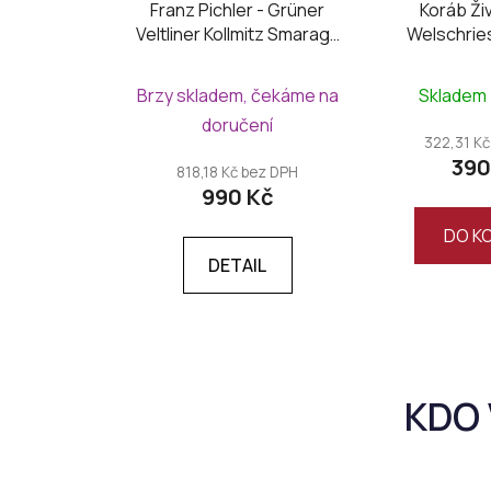
Franz Pichler - Grüner
Koráb Ži
Veltliner Kollmitz Smaragd
Welschrie
2024
Brzy skladem, čekáme na
Skladem
doručení
322,31 Kč
390
818,18 Kč bez DPH
990 Kč
DO K
DETAIL