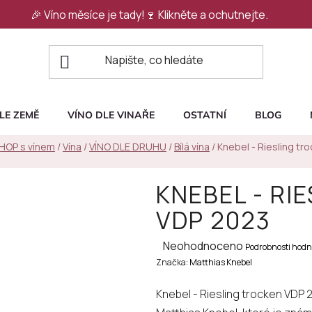
🎉 Víno měsíce je tady!🍷
Klikněte a ochutnejte.
LE ZEMĚ
VÍNO DLE VINAŘE
OSTATNÍ
BLOG
SHOP s vínem
/
Vína
/
VÍNO DLE DRUHU
/
Bílá vína
/
Knebel - Riesling tr
KNEBEL - RI
VDP 2023
Průměrné
Neohodnoceno
Podrobnosti hodn
Značka:
hodnocení
Matthias Knebel
produktu
Knebel - Riesling trocken VDP 
je