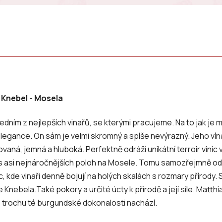
 Knebel - Mosela
jedním z nejlepších vinařů, se kterými pracujeme. Na to jak je 
elegance. On sám je velmi skromný a spíše nevýrazný. Jeho vín
novaná, jemná a hluboká. Perfektně odráží unikátní terroir vini
 asi nejnáročnějších poloh na Mosele. Tomu samozřejmně odpo
ic, kde vinaři denně bojují na holých skalách s rozmary přírody
 Knebela.Také pokory a určité úcty k přírodě a její síle. Matth
se trochu té burgundské dokonalosti nachází.