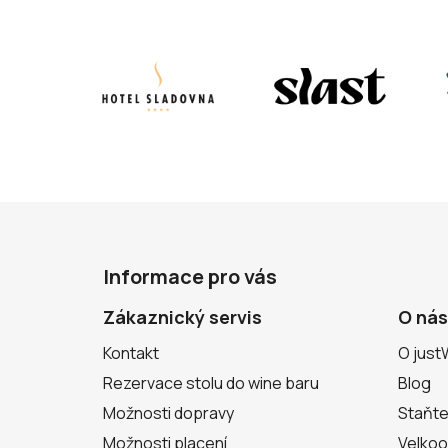
Z
á
Informace pro vás
p
a
Zákaznický servis
O nás
t
Kontakt
O just
í
Rezervace stolu do wine baru
Blog
Možnosti dopravy
Staňte
Možnosti placení
Velko