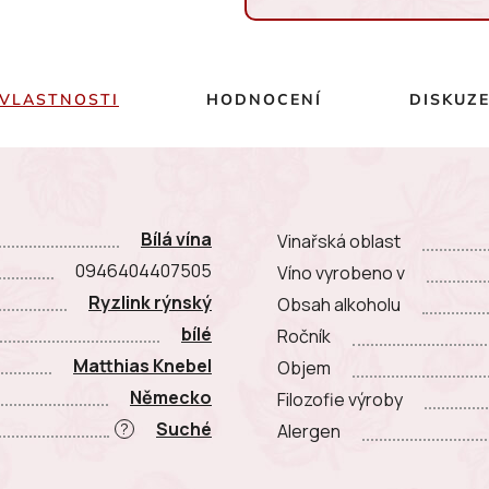
Měrná cena:
VLASTNOSTI
HODNOCENÍ
DISKUZ
Bílá vína
Vinařská oblast
0946404407505
Víno vyrobeno v
Ryzlink rýnský
Obsah alkoholu
bílé
Ročník
Matthias Knebel
Objem
Německo
Filozofie výroby
Suché
?
Alergen