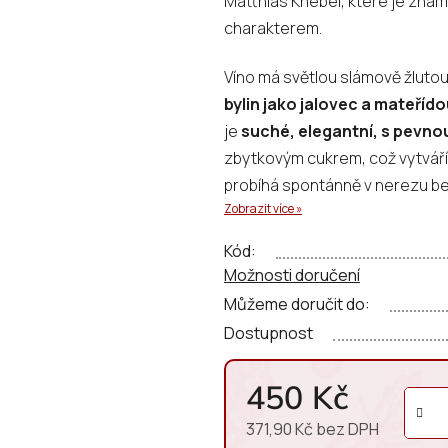
Matthias Knebel, které je znám
0,0
charakterem.
z
5
Víno má světlou slámově žluto
hvězdiček.
bylin jako jalovec a mateříd
je
suché, elegantní, s pevno
zbytkovým cukrem, což vytváří
probíhá spontánně v nerezu bez
Zobrazit více »
svěží a živé.
Kód:
Možnosti doručení
Můžeme doručit do:
Dostupnost
450 Kč
371,90 Kč bez DPH