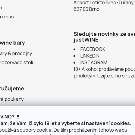
Airport Letiště Brno-Tuřany
m
627 00 Brno
i o nás
Sledujte novinky ze sv
justWINE
wine bary
FACEBOOK
ary & prodejny
LINKEDIN
 rezervace stolu
INSTAGRAM
18+ Alkohol prodáváme pou
plnoletým. Užijte si ho s ro
ručujeme
vé poukazy
ace v justWINE
VÍNO? 🍷
 vinařství
m, že Vám již bylo 18 let a vyberte si nastavení cookies.
používá soubory cookie. Dalším procházením tohoto webu