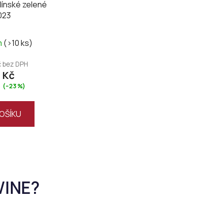
tlínské zelené
023
m
(>10 ks)
č bez DPH
 Kč
(–23 %)
OŠÍKU