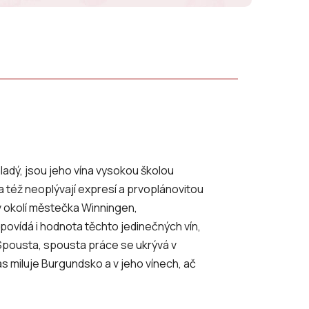
mladý, jsou jeho vína vysokou školou
a též neoplývají expresí a prvoplánovitou
c v okolí městečka Winningen,
vídá i hodnota těchto jedinečných vín,
. Spousta, spousta práce se ukrývá v
ias miluje Burgundsko a v jeho vínech, ač