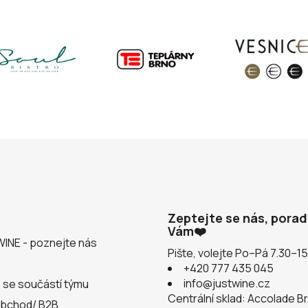
Zeptejte se nás, pora
Vám❤️
WINE - poznejte nás
Pište, volejte Po–Pá 7.30–1
+420 777 435 045
info@justwine.cz
 se součástí týmu
Centrální sklad: Accolade B
obchod/ B2B