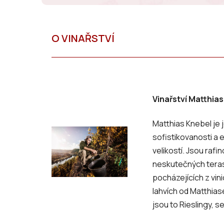
Vinařství Matthias
Matthias Knebel
je 
sofistikovanosti a 
velikostí. Jsou rafi
neskutečných teras
pocházejících z vin
lahvích od Matthiase
jsou to Rieslingy, 