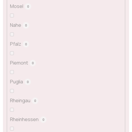
Mosel
0
Nahe
0
Pfalz
0
Piemont
0
Puglia
0
Rheingau
0
Rheinhessen
0