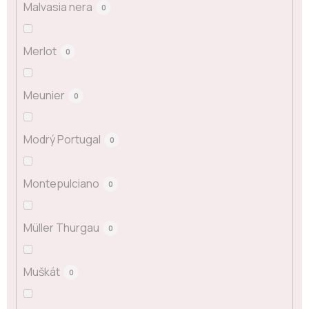
Malvasia nera
0
Merlot
0
Meunier
0
Modrý Portugal
0
Montepulciano
0
Müller Thurgau
0
Muškát
0