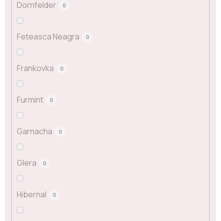
Dornfelder
0
Feteasca Neagra
0
Frankovka
0
Furmint
0
Garnacha
0
Glera
0
Hibernal
0