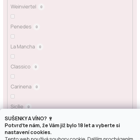
Weinviertel
0
Penedes
0
La Mancha
0
Classico
0
Carinena
0
Sicílie
0
SUŠENKY A VÍNO? 🍷
Potvrďte nám, že Vám již bylo 18 let a vyberte si
Alsasko
0
nastavení cookies.
Tento web používá soubory cookie. Dalším procházením