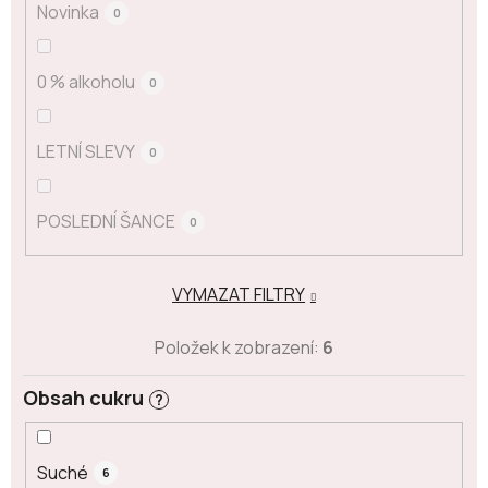
Novinka
0
0 % alkoholu
0
LETNÍ SLEVY
0
POSLEDNÍ ŠANCE
0
VYMAZAT FILTRY
Položek k zobrazení:
6
Obsah cukru
?
Suché
6