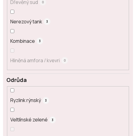
Dřevěný sud
0
Nerezový tank
3
Kombinace
3
Hliněná amfora / kvevri
0
Odrůda
Ryzlink rýnský
3
Veltlínské zelené
3