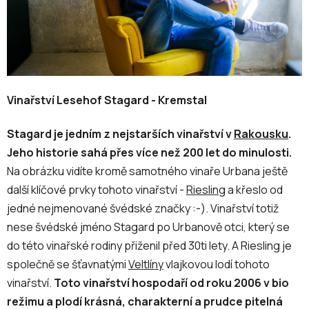
Vinařství Lesehof Stagard - Kremstal
Stagard je jedním z nejstarších vinařství v
Rakousku
.
Jeho historie sahá přes více než 200 let do minulosti.
Na obrázku vidíte kromě samotného vinaře Urbana ještě
další klíčové prvky tohoto vinařství -
Riesling
a křeslo od
jedné nejmenované švédské značky :-). Vinařství totiž
nese švédské jméno Stagard po Urbanově otci, který se
do této vinařské rodiny přiženil před 30ti lety. A Riesling je
společně se šťavnatými
Veltlíny
vlajkovou lodí tohoto
vinařství.
Toto vinařství hospodaří od roku 2006 v bio
režimu a plodí krásná, charakterní a prudce pitelná