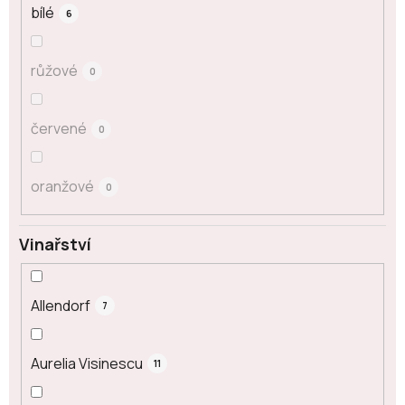
bílé
6
růžové
0
červené
0
oranžové
0
Vinařství
Allendorf
7
Aurelia Visinescu
11