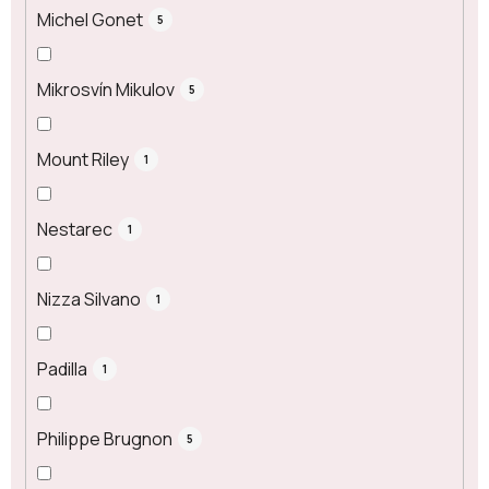
Michel Gonet
5
Mikrosvín Mikulov
5
Mount Riley
1
Nestarec
1
Nizza Silvano
1
Padilla
1
Philippe Brugnon
5