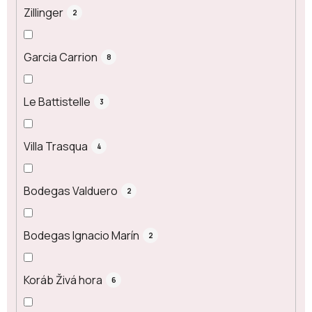
Zillinger
2
Garcia Carrion
8
Le Battistelle
3
Villa Trasqua
4
Bodegas Valduero
2
Bodegas Ignacio Marín
2
Koráb Živá hora
6