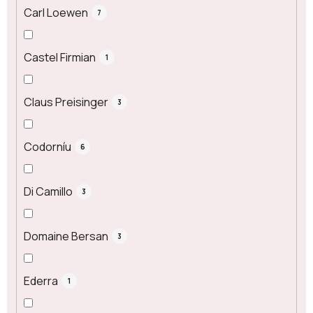
Carl Loewen
7
Castel Firmian
1
Claus Preisinger
3
Codorníu
6
Di Camillo
3
Domaine Bersan
3
Ederra
1