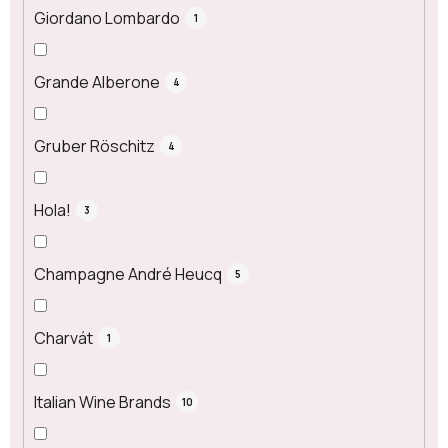
Giordano Lombardo
1
Grande Alberone
4
Gruber Röschitz
4
Hola!
3
Champagne André Heucq
5
Charvát
1
Italian Wine Brands
10