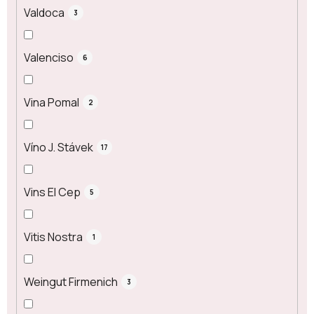
Valdoca
3
Valenciso
6
Vina Pomal
2
Víno J. Stávek
17
Vins El Cep
5
Vitis Nostra
1
Weingut Firmenich
3