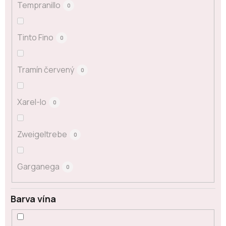
Tempranillo
0
Tinto Fino
0
Tramín červený
0
Xarel-lo
0
Zweigeltrebe
0
Garganega
0
Barva vína