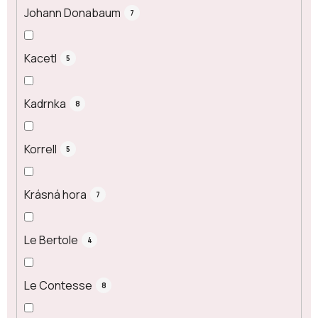
Johann Donabaum
7
Kacetl
5
Kadrnka
8
Korrell
5
Krásná hora
7
Le Bertole
4
Le Contesse
8