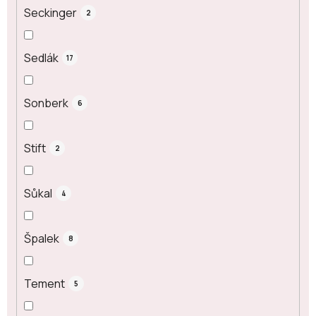
Seckinger
2
Sedlák
17
Sonberk
6
Stift
2
Sůkal
4
Špalek
8
Tement
5