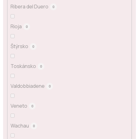
Ribera del Duero
0
Rioja
0
Štýrsko
0
Toskánsko
0
Valdobbiadene
0
Veneto
0
Wachau
0