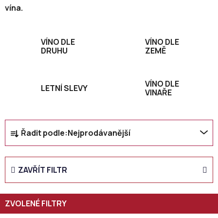
vína.
VÍNO DLE
VÍNO DLE
DRUHU
ZEMĚ
VÍNO DLE
LETNÍ SLEVY
VINAŘE
Ř
Řadit podle:
Nejprodávanější
a
z
e
ZAVŘÍT FILTR
n
í
p
r