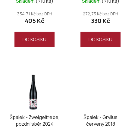
k
Skladem
(>10 ks)
Skladem
(>10 ks)
t
334,71 Kč bez DPH
272,73 Kč bez DPH
ů
405 Kč
330 Kč
DO KOŠÍKU
DO KOŠÍKU
Špalek - Zweigeltrebe,
Špalek - Gryllus
pozdní sběr 2024
červený 2018