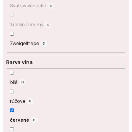
Svatovavřinecké
0
Tramín červený
0
Zweigeltrebe
3
Barva vína
bílé
59
růžové
6
červené
31