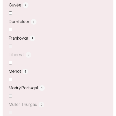
Cuvée
7
Dornfelder
1
Frankovka
7
Hibernal
0
Merlot
6
Modrý Portugal
1
Müller Thurgau
0