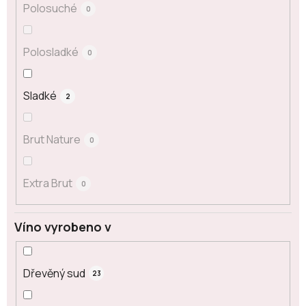
Polosuché
0
Polosladké
0
Sladké
2
Brut Nature
0
Extra Brut
0
Víno vyrobeno v
Dřevěný sud
23