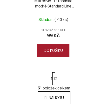
Mikrosvín - Rulandské
modré Standard Line
2022
Skladem
(>10 ks)
81,82 Kč bez DPH
99 Kč
DO KOŠÍKU
S
1
t
2
r
á
31
položek celkem
O
n
v
k
NAHORU
l
o
á
v