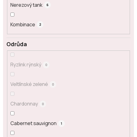
Nerezový tank
6
Kombinace
2
Odrůda
Ryzlink rýnský
0
Veltlínské zelené
0
Chardonnay
0
Cabernet sauvignon
1