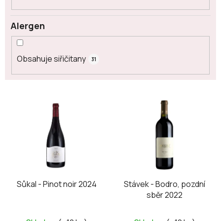
Alergen
Obsahuje siřičitany
31
V
ý
p
i
s
p
r
o
Sůkal - Pinot noir 2024
Stávek - Bodro, pozdní
sběr 2022
d
u