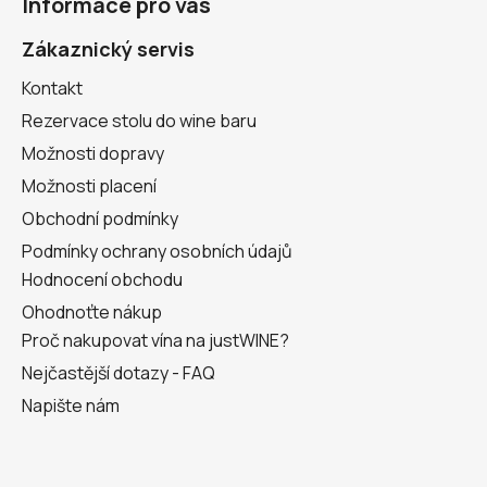
Informace pro vás
p
a
Zákaznický servis
t
Kontakt
í
Rezervace stolu do wine baru
Možnosti dopravy
Možnosti placení
Obchodní podmínky
Podmínky ochrany osobních údajů
Hodnocení obchodu
Ohodnoťte nákup
Proč nakupovat vína na justWINE?
Nejčastější dotazy - FAQ
Napište nám