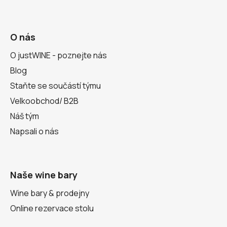
O nás
O justWINE - poznejte nás
Blog
Staňte se součástí týmu
Velkoobchod/ B2B
Náš tým
Napsali o nás
Naše wine bary
Wine bary & prodejny
Online rezervace stolu