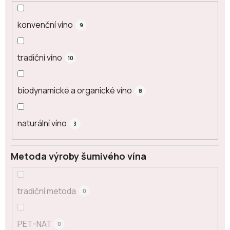
konvenční víno
9
tradiční víno
10
biodynamické a organické víno
8
naturální víno
3
Metoda výroby šumivého vína
tradiční metoda
0
PET-NAT
0