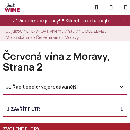
Přejít
Hledat
NÁKUP
na
KOŠÍK
obsah
🎉 Víno měsíce je tady!🍷
Klikněte a ochutnejte.
Domů
/
justWINE | E-SHOP s vínem
/
Vína
/
VÍNO DLE ZEMĚ
/
Moravská vína
/
Červená vína z Moravy
Červená vína z Moravy
,
Strana 2
Ř
Řadit podle:
Nejprodávanější
a
z
e
ZAVŘÍT FILTR
n
í
p