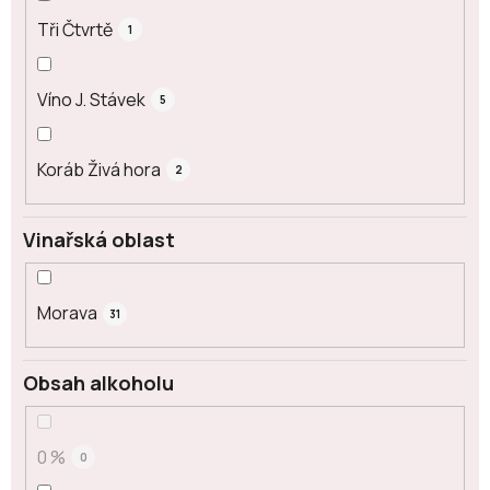
Tři Čtvrtě
1
Víno J. Stávek
5
Koráb Živá hora
2
Vinařská oblast
Morava
31
Obsah alkoholu
0 %
0