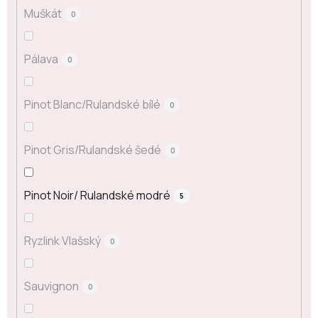
Muškát
0
Pálava
0
Pinot Blanc/Rulandské bílé
0
Pinot Gris/Rulandské šedé
0
Pinot Noir/ Rulandské modré
5
Ryzlink Vlašský
0
Sauvignon
0