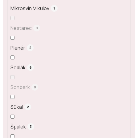
Mikrosvín Mikulov
1
Nestarec
0
Plenér
2
Sedlák
6
Sonberk
0
Sůkal
2
Špalek
3