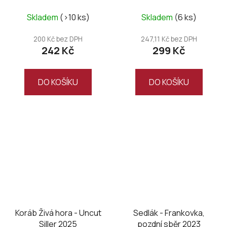
2024
Skladem
(>10 ks)
Skladem
(6 ks)
200 Kč bez DPH
247,11 Kč bez DPH
242 Kč
299 Kč
DO KOŠÍKU
DO KOŠÍKU
Koráb Živá hora - Uncut
Sedlák - Frankovka,
Siller 2025
pozdní sběr 2023