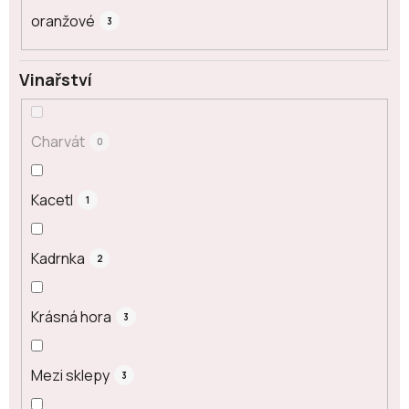
oranžové
3
Vinařství
Charvát
0
Kacetl
1
Kadrnka
2
Krásná hora
3
Mezi sklepy
3