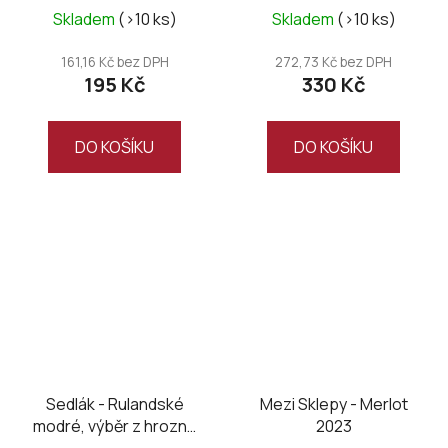
Skladem
(>10 ks)
Skladem
(>10 ks)
161,16 Kč bez DPH
272,73 Kč bez DPH
195 Kč
330 Kč
DO KOŠÍKU
DO KOŠÍKU
Sedlák - Rulandské
Mezi Sklepy - Merlot
modré, výběr z hroznů
2023